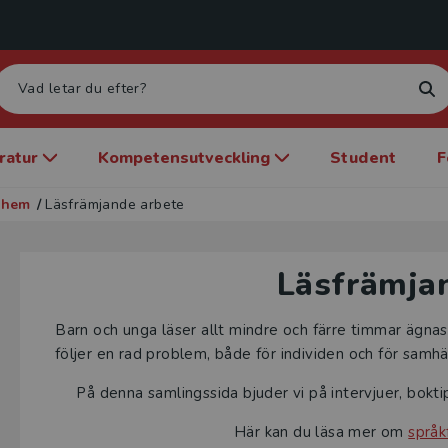
eratur
Kompetensutveckling
Student
F
dshem
/
Läsfrämjande arbete
Läsfrämja
Barn och unga läser allt mindre och färre timmar ägna
följer en rad problem, både för individen och för samhäl
På denna samlingssida bjuder vi på intervjuer, bokti
Här kan du läsa mer om
språk