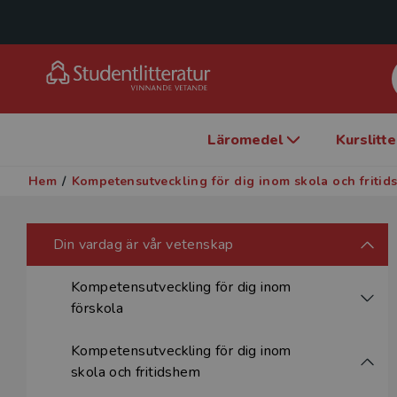
Läromedel
Kurslitt
Hem
/
Kompetensutveckling för dig inom skola och friti
Din vardag är vår vetenskap
Kompetensutveckling för dig inom
förskola
Kompetensutveckling för dig inom
skola och fritidshem