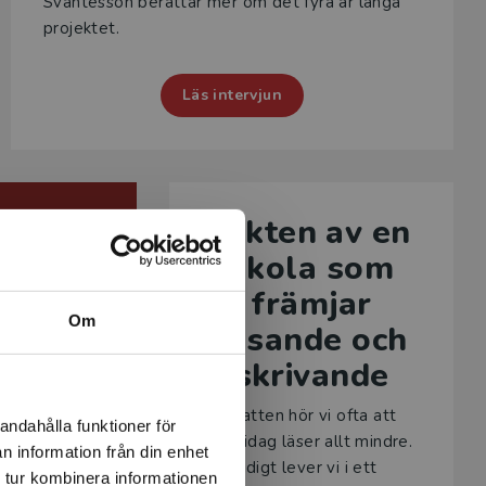
Svantesson berättar mer om det fyra år långa
projektet.
Läs intervjun
omodel
Vikten av en
n –
skola som
serad
främjar
Om
 och
läsande och
nlärnin
skrivande
g
I debatten hör vi ofta att
andahålla funktioner för
unga idag läser allt mindre.
n utgår från
n information från din enhet
Samtidigt lever vi i ett
oden med
 tur kombinera informationen