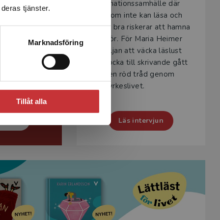
informationssamhälle där
leverna ska
deras tjänster.
den som inte kan läsa och
en ljudande
skriva bra riskerar att hamna
 finns en
utanför. För Maria Heimer
Marknadsföring
den tekniska
har viljan att väcka läslust
iga sidan av
och locka till skrivande gått
ivning. Läs
som en röd tråd genom
ed författaren
hela yrkeslivet.
on.
Tillåt alla
ervjun
Läs intervjun