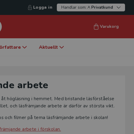
Logga in
Handlar som:
Privatkund
Varukorg
örfattare
Aktuellt
nde arbete
s åt högläsning i hemmet. Med bristande läsförståelse
let, och läsfrämjande arbete är därför av största vikt.
ps och filmer på tema läsfrämjande arbete i skolan!
främjande arbete i förskolan.