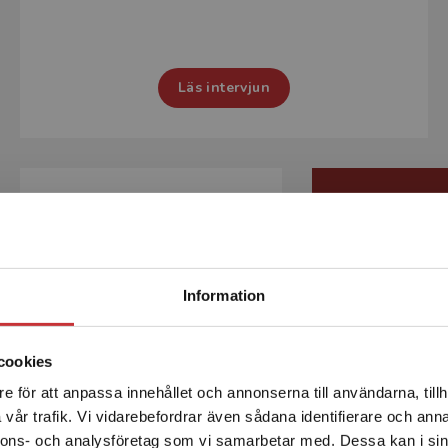
Läs intervjun
Språkliga
Vallm
svårigheter i
le
skolan
Balan
Begränsad fraktregion
Information
läs-
"
Vi ville samla alla
skrivi
forskningsförankrade
cookies
strategier som vi vuxna
kring eleverna kan använda,
e för att anpassa innehållet och annonserna till användarna, tillh
Det verkar som att du besöker studentlitteratur.se via en
både för att stötta deras
Vallmomodelle
vår trafik. Vi vidarebefordrar även sådana identifierare och anna
enhet utanför Sverige. Vi erbjuder inte leveranser utanför
språkutveckling och
ljudningsmet
nnons- och analysföretag som vi samarbetar med. Dessa kan i sin
Sverige. För att kunna slutföra ett köp måste