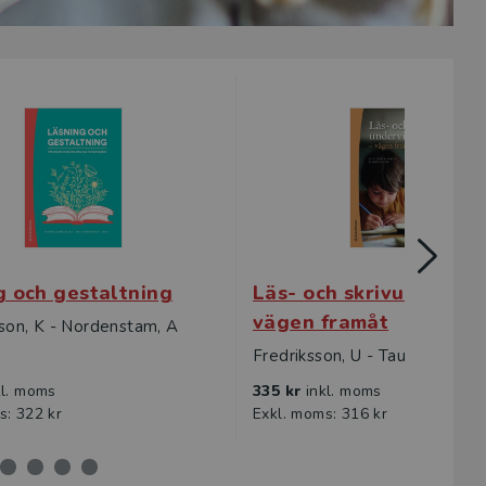
g och gestaltning
Läs- och skrivundervis
vägen framåt
on, K - Nordenstam, A
Fredriksson, U - Taube, K
kl. moms
335 kr
inkl. moms
s: 322 kr
Exkl. moms: 316 kr