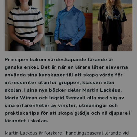
Att leda ett effektivt elevhälsoarbete
Alternativa och kompletterande former
Hitta läsflyt och bygg upp ordförrådet
Grunderna i läs- och skrivinlärning
Principen bakom värdeskapande lärande är
ganska enkel. Det är när en lärare låter eleverna
Kraften i den kollektiva förmågan
använda sina kunskaper till att skapa värde för
intressenter utanför gruppen, klassen eller
Läsning och gestaltning – att arbeta
skolan. I sina nya böcker delar Martin Lackéus,
med litteratur på mellanstadiet
Maria Wiman och Ingrid Remvall alla med sig av
sina erfarenheter av vinster, utmaningar och
Elevhälsan i förändring
praktiska tips för att skapa glädje och nå djupare i
lärandet i skolan.
Räkna med framgång
Martin Lackéus är forskare i handlingsbaserat lärande vid
Att leda utvecklingsprocesser i förskola