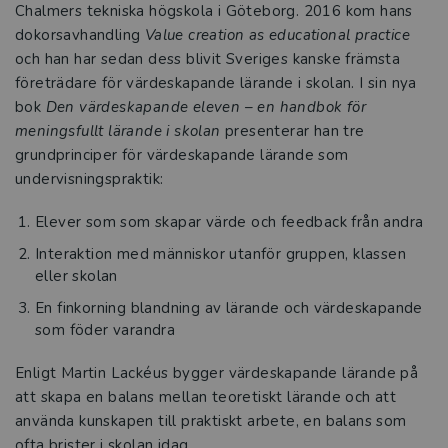
Chalmers tekniska högskola i Göteborg. 2016 kom hans
och skola
dokorsavhandling
Value creation as educational practice
och han har sedan dess blivit Sveriges kanske främsta
Ämnesdidaktik för elever med
företrädare för värdeskapande lärande i skolan. I sin nya
intellektuell funktionsnedsättning
bok
Den värdeskapande eleven –
en handbok för
meningsfullt lärande i skolan
presenterar han tre
Bygg starka elevrelationer och skapa
grundprinciper för värdeskapande lärande som
tillgänglig lärmiljö
undervisningspraktik:
Det ska vara lätt att läsa!
Elever som som skapar värde och feedback från andra
Interaktion med människor utanför gruppen, klassen
Läs – i alla ämnen
eller skolan
En finkorning blandning av lärande och värdeskapande
Från forskning till framgång i
som föder varandra
klassrummet
Enligt Martin Lackéus bygger värdeskapande lärande på
De vill stärka lärares resiliens i
att skapa en balans mellan teoretiskt lärande och att
yrkesvardagen
använda kunskapen till praktiskt arbete, en balans som
ofta brister i skolan idag.