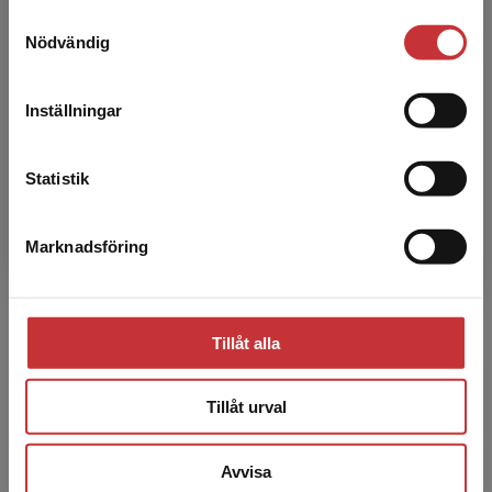
metoder kan vi utveckla barn- och
Samtyckesval
Vi erbjuder inte leveranser utanför Sverige. För
Nödvändig
ungas superkrafter.
att kunna slutföra ett köp måste
leveransadressen vara i Sverige.
Läs mer
Ingrid Remvall
Inställningar
Kontakta kundservice
Statistik
Marknadsföring
Stäng
Tillåt alla
Den värdeskapande eleven
Lackeus, Martin
Tillåt urval
371 kr
inkl. moms
Exkl. moms: 350 kr
Avvisa