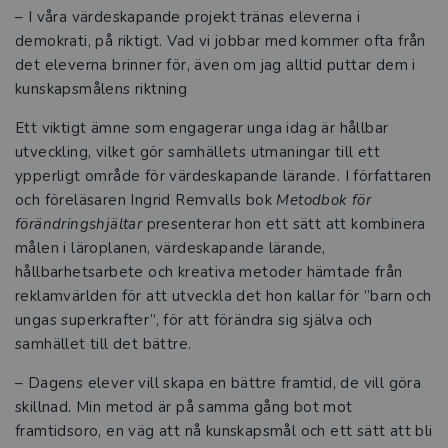
– I våra värdeskapande projekt tränas eleverna i
döda vinklar
demokrati, på riktigt. Vad vi jobbar med kommer ofta från
det eleverna brinner för, även om jag alltid puttar dem i
Tre frågor till Jennie Bengtsson om
kunskapsmålens riktning
Verkliga mottagare
Ett viktigt ämne som engagerar unga idag är hållbar
Tre snabba frågor till Mats Alvesson och
utveckling, vilket gör samhällets utmaningar till ett
Susanne Lundholm
ypperligt område för värdeskapande lärande. I författaren
och föreläsaren Ingrid Remvalls bok
Metodbok fö
r
Tre frågor till Runsten och Werr
förändringshjä
ltar
presenterar hon ett sätt att kombinera
målen i läroplanen, värdeskapande lärande,
Tre frågor till Hilmar Hilmarsson
hållbarhetsarbete och kreativa metoder hämtade från
reklamvärlden för att utveckla det hon kallar för ”barn och
Tre snabba frågor till Kennet Fröjd
ungas superkrafter”, för att förändra sig själva och
samhället till det bättre.
Extra anpassningar i skolan
– Dagens elever vill skapa en bättre framtid, de vill göra
Skolnärvaro
skillnad. Min metod är på samma gång bot mot
framtidsoro, en väg att nå kunskapsmål och ett sätt att bli