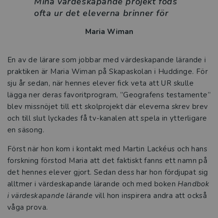
Mina värdeskapande projekt föds
Intervju med Emelie Östman-Fritzin
ofta ur det eleverna brinner för
Utbildning ska minska klyftorna
Maria Wiman
Utvecklingsstrategen som vill skapa
En av de lärare som jobbar med värdeskapande lärande i
bättre balans i skolan
praktiken är Maria Wiman på Skapaskolan i Huddinge. För
sju år sedan, när hennes elever fick veta att UR skulle
Fokus på lärande viktigt även i
lägga ner deras favoritprogram, ”Geografens testamente”
resursskola
blev missnöjet till ett skolprojekt där eleverna skrev brev
och till slut lyckades få tv-kanalen att spela in ytterligare
De ger nycklar till hållbar skolutveckling
en säsong.
Tre frågor till Anna Borg och Gunilla
Först när hon kom i kontakt med Martin Lackéus och hans
Carlsson Kendall
forskning förstod Maria att det faktiskt fanns ett namn på
det hennes elever gjort. Sedan dess har hon fördjupat sig
Tre frågor till Pär Larsson och Jan
alltmer i värdeskapande lärande och med boken
Handbok
Löwstedt
i värdeskapande lä
rande
vill hon inspirera andra att också
våga prova.
Intervju om boken Upptäck skolans