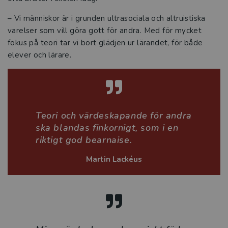
Vikten av en skola som främjar läsande
och skrivande
– Vi människor är i grunden ultrasociala och altruistiska
varelser som vill göra gott för andra. Med för mycket
Tre snabba frågor om Språkliga
fokus på teori tar vi bort glädjen ur lärandet, för både
svårigheter i skolan
elever och lärare.
Värdeskapande lärande ger djupare
lärande i skolan
Stärk pedagogiken med estetiken
Teori och värdeskapande för andra
ska blandas finkornigt, som i en
VFU-handledares betydelse för
riktigt god bearnaise.
lärarstudenters praktiska yrkeskunnande
Martin Lackéus
Intervju med Therese Nilsson
Tre snabba frågor om Fritidshemmet i
teori och praktik