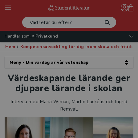
Handlar som:
Privatkund
Hem
/
Kompetensutveckling för dig inom skola och fritids
Meny - Din vardag är vår vetenskap
Värdeskapande lärande ger
Din vardag är vår vetenskap
djupare lärande i skolan
Kompetensutveckling för dig inom
förskola
Intervju med Maria Wiman, Martin Lackéus och Ingrid
Remvall
Kompetensutveckling för dig inom skola
och fritidshem
Intervjuer