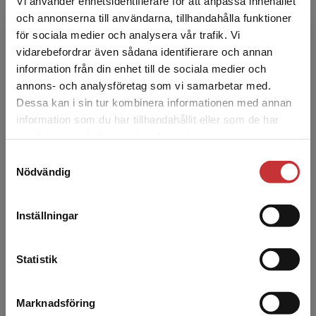
Vi använder enhetsidentifierare för att anpassa innehållet
Förskoleprojekt i naturvetenskap och
och fritidshem
och annonserna till användarna, tillhandahålla funktioner
teknik
för sociala medier och analysera vår trafik. Vi
Heimer, Maria m.fl.
Begränsad fraktregion
Kataloger 2026
vidarebefordrar även sådana identifierare och annan
I förskolan läggs en viktig grund för att alla
information från din enhet till de sociala medier och
barn ska förstå det innehåll som de kommer
annons- och analysföretag som vi samarbetar med.
att möta genom hela skolväsendet. Förskolans
läroplansinn...
Dessa kan i sin tur kombinera informationen med annan
information som du har tillhandahållit eller som de har
386 kr
inkl. moms
Det verkar som att du besöker
samlat in när du har använt deras tjänster.
Exkl. moms: 364 kr
studentlitteratur.se via en enhet utanför Sverige.
Samtyckesval
Vi erbjuder inte leveranser utanför Sverige. För
Nödvändig
att kunna slutföra ett köp måste
leveransadressen vara i Sverige.
Läs mer
Inställningar
Kontakta kundservice
Statistik
Marknadsföring
Stäng