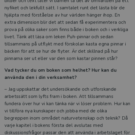
bilder och text låter vi barnen ta del av omvärlden på ett
fokus
nyfiket och lekfullt sätt. I samtalet runt det lästa blir de
hjälpta med förståelse av hur världen hänger ihop. En
Ta vara på barns naturliga nyfikenhet
extra dimension blir det att sedan få experimentera och
prova på olika saker som finns både i boken och i verkliga
Dyk djupare i hållbarhetsfrågor
livet. Tänk att läsa om leken Puh-pinnar och sedan
tillsammans på utflykt med förskolan kasta egna pinnar i
Digitala verktyg lika viktiga som kritor
bäcken för att se hur de flyter. Är det skillnad på hur
och lego i Göteborgs förskolor
pinnarna ser ut eller var den som kastar pinnen står?
Kompetensutveckling och inspiration
Vad tycker du om boken som helhet? Hur kan du
viktigt när Avesta satsar på förskolan
använda den i din verksamhet?
Tre frågor till Tobias Rasmussen och
– Jag uppskattar det undersökande och utforskande
Oscar Strömberg
arbetssätt som lyfts fram i boken. Att tillsammans
fundera över hur vi kan tänka när vi löser problem. Hur kan
Tre frågor till Katarina Strömberg
vi tillföra nya kunskaper och jobba med de olika
begreppen inom området naturvetenskap och teknik? Då
Tre frågor till Ann S. Pihlgren
varje kapitel i bokens första del avslutas med
diskussionsfrågor passar den att använda i arbetslaget för