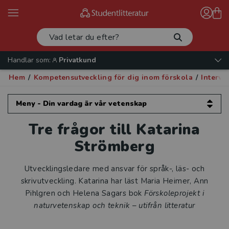
Handlar som:
Privatkund
Hem
/
Kompetensutveckling för dig inom förskola
/
Intervj
Meny - Din vardag är vår vetenskap
Tre frågor till Katarina
Din vardag är vår vetenskap
Strömberg
Kompetensutveckling för dig inom
förskola
Utvecklingsledare med ansvar för språk-, läs- och
skrivutveckling. Katarina har läst Maria Heimer, Ann
Förskoleforum
Pihlgren och Helena Sagars bok
Förskoleprojekt i
naturvetenskap och teknik – utifrån litteratur
Intervjuer