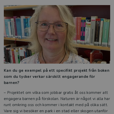
Tre frågor till Marie Lindvall Wahlberg
och Anne-Charlotte Carlsson
Förskoleprojekt i naturvetenskap och
teknik
Sätt fokus på språket
Rätt stöd i rätt tid
Teknik för alla
Kan du ge exempel på ett specifikt projekt från boken
som du tycker verkar särskilt engagerande för
Låt fantasin flöda och föreställningen
barnen?
börja
– Projektet om vilka som jobbar gratis åt oss kommer att
Så möter du barn med särskilda behov i
engagera barnen på förskolan. Naturen är något vi alla har
förskolan
runt omkring oss och kommer i kontakt med på olika sätt.
Vare sig vi besöker en park i en stad eller skogen utanför
Digitala verktyg i förskolan – så mycket