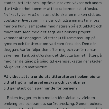
staden. Att leta och upptäcka insekter, växter och andra
mer än en skärm
djur i vår närhet kommer att locka barnen att utforska.
Nyfiket lyfter vi på en sten, utforskar en murken stubbe,
Tre frågor till Kristina Hermansson och
upptäcker livet som finns där och tillsammans lär vi oss
Anna Nordenstam
mer om hur vi samspelar med naturen på ett lekfullt och
roligt sätt. Men med det sagt, alla bokens projekt
Tre snabba frågor till Birgitta Kennedy
kommer att engagera. Vi tittar ju tillsammans upp på
rymden och fantiserar om vad som finns där. Den där
Så ger vi barnen språkets gåva i
skuggan. Varför följer den efter mig och varför ramlar
förskolan
saker ner. Tänk på utforskandet det lilla barnet håller på
med när de gång på gång till exempel kastar ner skeden
Språkutveckling som lever kvar och gör
på golvet vid matbordet.
skillnad
På vilket sätt tror du att litteraturen i boken bidrar
De satsar på språket – så stöttar Eslöv
till att göra naturvetenskap och teknik mer
sina pedagoger
tillgängligt och spännande för barnen?
– Boken bygger en bro mellan förståelse av världen
Hallbibliotek och bokpåsar – på
omkring oss och barnets språkutveckling. Genom bokens
Academedias förskolor står språket i