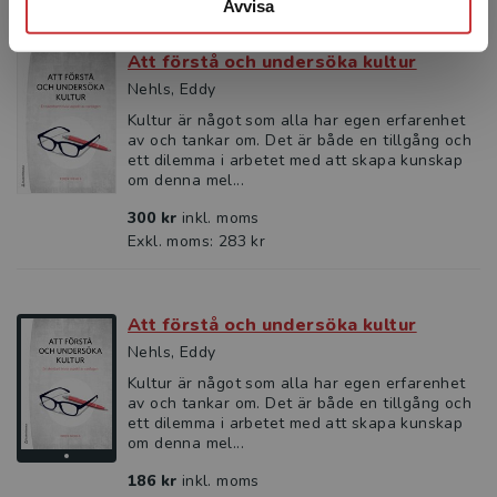
Avvisa
Att förstå och undersöka kultur
Nehls, Eddy
Kultur är något som alla har egen erfarenhet
av och tankar om. Det är både en tillgång och
ett dilemma i arbetet med att skapa kunskap
om denna mel...
300 kr
inkl. moms
Exkl. moms: 283 kr
Att förstå och undersöka kultur
Nehls, Eddy
Kultur är något som alla har egen erfarenhet
av och tankar om. Det är både en tillgång och
ett dilemma i arbetet med att skapa kunskap
om denna mel...
186 kr
inkl. moms