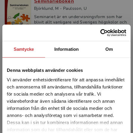
Seminarieboken
Björklund, M - Paulsson, U
Seminariet är en undervisningsform som har
blivit allt vanligare vid Sveriges högskolor och
universitet. Här skriver studenterna uppsatser
och rapp...
335 kr
inkl. moms
Exkl. moms: 316 kr
Samtycke
Information
Om
Denna webbplats använder cookies
Vidga vetandet
Lind, Rolf
Vi använder enhetsidentifierare för att anpassa innehållet
och annonserna till användarna, tillhandahålla funktioner
I Vidga vetandet behandlas uppläggning och
genomförande av uppsatser i högre utbildning.
för sociala medier och analysera vår trafik. Vi
Boken utgår från tre genomgående
Begränsad fraktregion
vidarebefordrar även sådana identifierare och annan
forskningsexempel. Med ut...
information från din enhet till de sociala medier och
366 kr
inkl. moms
annons- och analysföretag som vi samarbetar med.
Exkl. moms: 345 kr
Dessa kan i sin tur kombinera informationen med annan
information som du har tillhandahållit eller som de har
Det verkar som att du besöker