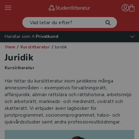
Handlar som:
Privatkund
Hem
/
Kurslitteratur
/
Juridik
Juridik
Kurslitteratur
Här hittar du kurslitteratur inom juridikens många
ämnesområden – exempelvis förvaltningsrätt,
affärsjuridik, allmän rättslära och rättshistoria, arbetsmiljö
och arbetsrätt, marknads- och medierätt, civilrätt och
skatterätt. Vi erbjuder även lagböcker för
juristprogrammet, socionomprogrammet, hälso- och
sjukvårdsstudier samt andra professionsutbildningar.