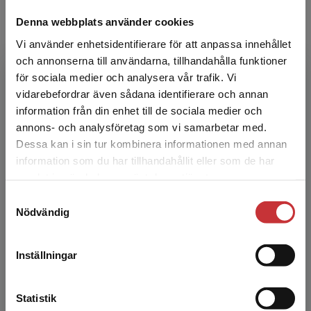
Denna webbplats använder cookies
Fastighetsförmedling
Vi använder enhetsidentifierare för att anpassa innehållet
Jingryd, Ola
och annonserna till användarna, tillhandahålla funktioner
Fastighetsmäklaryrket av i dag är en mycket
för sociala medier och analysera vår trafik. Vi
kvalificerad och komplex profession som
Begränsad fraktregion
kräver kunskap inom vitt skilda områden, inte
vidarebefordrar även sådana identifierare och annan
minst det juridis...
information från din enhet till de sociala medier och
301 kr
inkl. moms
annons- och analysföretag som vi samarbetar med.
Exkl. moms: 284 kr
Dessa kan i sin tur kombinera informationen med annan
information som du har tillhandahållit eller som de har
Det verkar som att du besöker
samlat in när du har använt deras tjänster.
studentlitteratur.se via en enhet utanför Sverige.
Offentlig upphandling
Samtyckesval
Vi erbjuder inte leveranser utanför Sverige. För
Lundberg, Sofia m.fl.
Nödvändig
att kunna slutföra ett köp måste
Den här boken ger en bred förståelse för den
leveransadressen vara i Sverige.
Läs mer
offentliga upphandlingen och behandlar såväl
rättsliga ramar som ekonomiska incitament och
Inställningar
strategiska...
Kontakta kundservice
252 kr
inkl. moms
Statistik
Exkl. moms: 238 kr