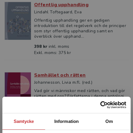
Offentlig upphandling
Lindahl Toftegaard, Eva
Offentlig upphandling ger en gedigen
introduktion till det regelverk och de principer
som styr offentlig upphandling samt en
överblick över upphand...
398 kr
inkl. moms
Exkl. moms: 375 kr
Samhället och rätten
Johannesson, Livia m.fl. (red.)
Vad gör vi människor med rätten, och vad gör
rätten med oss? Författarna i denna antologi
bidrar med fördjupande analyser av vilken
betydelse både ...
323 kr
inkl. moms
Samtycke
Information
Om
Exkl. moms: 305 kr