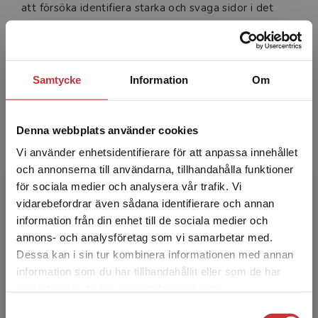
att försöka identifiera starka och svaga sidor i det
man gör."
Läs intervjun
Samtycke
Information
Om
Denna webbplats använder cookies
Vi använder enhetsidentifierare för att anpassa innehållet
och annonserna till användarna, tillhandahålla funktioner
för sociala medier och analysera vår trafik. Vi
Begränsad fraktregion
vidarebefordrar även sådana identifierare och annan
information från din enhet till de sociala medier och
annons- och analysföretag som vi samarbetar med.
Dessa kan i sin tur kombinera informationen med annan
information som du har tillhandahållit eller som de har
Det verkar som att du besöker
samlat in när du har använt deras tjänster.
studentlitteratur.se via en enhet utanför Sverige.
Fritidshemmet som inspirerar
Samtyckesval
Vi erbjuder inte leveranser utanför Sverige. För