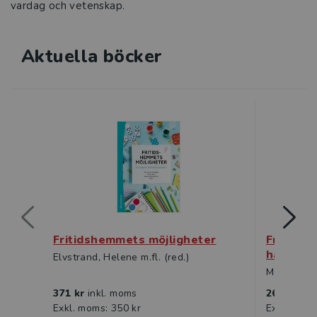
vardag och vetenskap.
Skolutveckling
Aktuella böcker
Läsfrämjande arbete
Fritidshem
NPF
Elevhälsa
Säkerhet i skolan
Digitala utbildningspaket
Fritidshemmets möjligheter
Fritidsh
hållbar 
Elvstrand, Helene m.fl. (red.)
Kataloger 2026
Manni, Ann
371 kr
inkl. moms
269 kr
ink
Exkl. moms: 350 kr
Exkl. moms