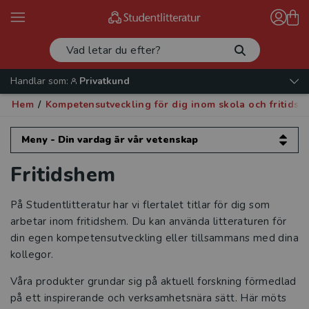
Handlar som:
Privatkund
Hem
/
Kompetensutveckling för dig inom skola och fritids
Meny - Din vardag är vår vetenskap
Fritidshem
Din vardag är vår vetenskap
Kompetensutveckling för dig inom
På Studentlitteratur har vi flertalet titlar för dig som
förskola
arbetar inom fritidshem. Du kan använda litteraturen för
din egen kompetensutveckling eller tillsammans med dina
Kompetensutveckling för dig inom skola
kollegor.
och fritidshem
Våra produkter grundar sig på aktuell forskning förmedlad
på ett inspirerande och verksamhetsnära sätt. Här möts
Intervjuer