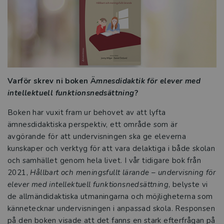
Att leda ett effektivt elevhälsoarbete
Alternativa och kompletterande former
Hitta läsflyt och bygg upp ordförrådet
Varför skrev ni boken Ä
mnesdidaktik för elever med
Grunderna i läs- och skrivinlärning
intellektuell funktionsnedsättning
?
Boken har vuxit fram ur behovet av att lyfta
Kraften i den kollektiva förmågan
ämnesdidaktiska perspektiv, ett område som är
avgörande för att undervisningen ska ge eleverna
Läsning och gestaltning – att arbeta
kunskaper och verktyg för att vara delaktiga i både skolan
med litteratur på mellanstadiet
och samhället genom hela livet. I vår tidigare bok från
2021,
Hållbart och meningsfullt lärande – undervisning för
Elevhälsan i förändring
elever med intellektuell funktionsnedsättning
, belyste vi
de allmändidaktiska utmaningarna och möjligheterna som
Räkna med framgång
kännetecknar undervisningen i anpassad skola. Responsen
på den boken visade att det fanns en stark efterfrågan på
Att leda utvecklingsprocesser i förskola