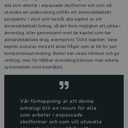
Vikten av en skola som främjar läsande
alla som arbetar i anpassade skolformer och som vill
och skrivande
utveckla sin undervisning utifrån ett ämnesdidaktiskt
perspektiv. I stort sett består alla kapitel av ett
Tre snabba frågor om Språkliga
ämnesdidaktiskt bidrag, så det finns möjlighet att jobba i
svårigheter i skolan
ämneslag, eller gemensamt med de kapitel som har
allmändidaktiska drag, exempelvis TAKK-kapitlet. Varje
Värdeskapande lärande ger djupare
kapitel avslutas med ett antal frågor som är till för just
lärande i skolan
kompentensutveckling. Boken kan väcka intresse och ge
verktyg, men för hållbar utveckling behöver man arbeta
Stärk pedagogiken med estetiken
systematiskt med innehållet.
VFU-handledares betydelse för
lärarstudenters praktiska yrkeskunnande
Intervju med Therese Nilsson
Vår förhoppning är att denna
antologi blir en resurs för alla
Tre snabba frågor om Fritidshemmet i
som arbetar i anpassade
teori och praktik
skolformer och som vill utveckla