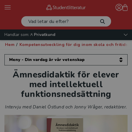
Handlar som:
Privatkund
Hem
/
Kompetensutveckling för dig inom skola och fritids
Meny - Din vardag är vår vetenskap
Ämnesdidaktik för elever
Din vardag är vår vetenskap
med intellektuell
Kompetensutveckling för dig inom
funktionsnedsättning
förskola
Intervju med Daniel Östlund och Jonny Wåger,
redaktörer.
Kompetensutveckling för dig inom skola
och fritidshem
Intervjuer