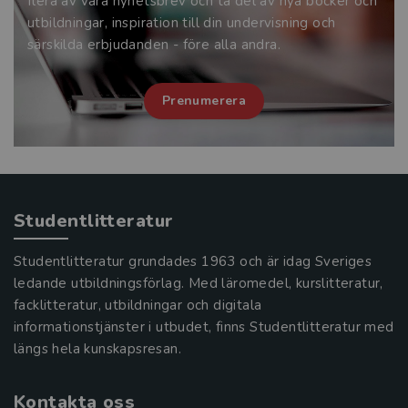
flera av våra nyhetsbrev och ta del av nya böcker och
utbildningar, inspiration till din undervisning och
särskilda erbjudanden - före alla andra.
Prenumerera
Studentlitteratur
Studentlitteratur grundades 1963 och är idag Sveriges
ledande utbildningsförlag. Med läromedel, kurslitteratur,
facklitteratur, utbildningar och digitala
informationstjänster i utbudet, finns Studentlitteratur med
längs hela kunskapsresan.
Kontakta oss