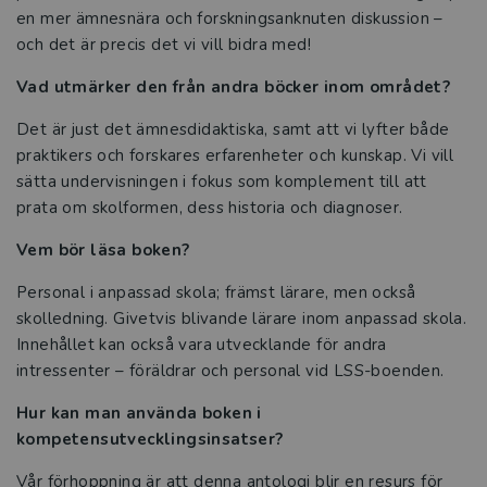
en mer ämnesnära och forskningsanknuten diskussion –
och skola
och det är precis det vi vill bidra med!
Ämnesdidaktik för elever med
Vad utmärker den från andra böcker inom området?
intellektuell funktionsnedsättning
Det är just det ämnesdidaktiska, samt att vi lyfter både
Bygg starka elevrelationer och skapa
praktikers och forskares erfarenheter och kunskap. Vi vill
tillgänglig lärmiljö
sätta undervisningen i fokus som komplement till att
prata om skolformen, dess historia och diagnoser.
Det ska vara lätt att läsa!
Vem bör läsa boken?
Läs – i alla ämnen
Personal i anpassad skola; främst lärare, men också
skolledning. Givetvis blivande lärare inom anpassad skola.
Från forskning till framgång i
Innehållet kan också vara utvecklande för andra
klassrummet
intressenter – föräldrar och personal vid LSS-boenden.
Hur kan man använda boken i
De vill stärka lärares resiliens i
kompetensutvecklingsinsatser?
yrkesvardagen
Vår förhoppning är att denna antologi blir en resurs för