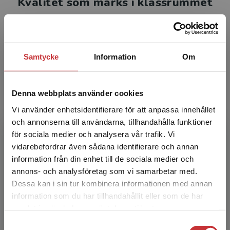
Kvalitet som märks i klassrummet
Magic!
är ett läromedel som år efter år hjälper elever
att lyckas i engelska.
Samtycke
Information
Om
Läs en artikel om Magic!
Denna webbplats använder cookies
Vi använder enhetsidentifierare för att anpassa innehållet
och annonserna till användarna, tillhandahålla funktioner
för sociala medier och analysera vår trafik. Vi
Begränsad fraktregion
vidarebefordrar även sådana identifierare och annan
information från din enhet till de sociala medier och
annons- och analysföretag som vi samarbetar med.
Dessa kan i sin tur kombinera informationen med annan
information som du har tillhandahållit eller som de har
Det verkar som att du besöker
samlat in när du har använt deras tjänster.
studentlitteratur.se via en enhet utanför Sverige.
Samtyckesval
Vi erbjuder inte leveranser utanför Sverige. För