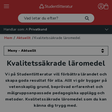
Handlar som:
Privatkund
Hem
/
Aktuellt
/
Kvalitetssäkrade läromedel
Meny - Aktuellt
Kvalitetssäkrade läromedel
Aktuellt
Artiklar och intervjuer
Vi på Studentlitteratur vill förbättra lärandet och
skapa goda resultat för alla. Allt vi gör bygger på
Evenemang
vetenskaplig grund, beprövad erfarenhet och
målgruppsanpassade pedagogiska upplägg och
Kataloger 2026
metoder. Kvalitetssäkrade läromedel som du kan
känna dig trygg med.
Beställ provexemplar