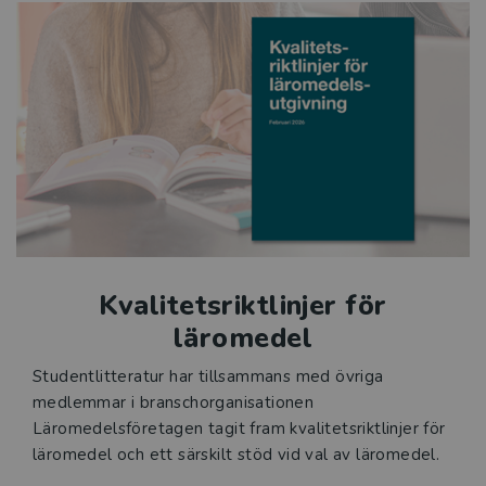
Kvalitetssäkrade läromedel
Kvalitetsriktlinjer för läromedel
Ett tryggt val för dig som undervisar
Kvalitet som märks i klassrummet
En favorit som håller – och fortsätter
utvecklas
Kvalitetsriktlinjer för
Kunskap och upptäckarlust – med eleven i
läromedel
fokus
Studentlitteratur har tillsammans med övriga
medlemmar i branschorganisationen
Upphovsrätt och AI
Läromedelsföretagen tagit fram kvalitetsriktlinjer för
läromedel och ett särskilt stöd vid val av läromedel.
Statsbidrag för inköp av läroböcker och
lärarhandledningar 2026