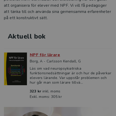
Vikten av en skola som främjar läsande
att organisera för elever med NPF. Vi vill få pedagoger
och skrivande
att tänka till och använda sina gemensamma erfarenheter
på ett konstruktivt sätt.
Tre snabba frågor om Språkliga
svårigheter i skolan
Aktuell bok
Värdeskapande lärande ger djupare
lärande i skolan
NPF för lärare
Stärk pedagogiken med estetiken
Borg, A - Carlsson Kendall, G
Läs om vad neuropsykiatriska
VFU-handledares betydelse för
funktionsnedsättningar är och hur de påverkar
lärarstudenters praktiska yrkeskunnande
elevers lärande. Var uppstår problemen och
hur går man som lärare tillvä...
Intervju med Therese Nilsson
323 kr
inkl. moms
Exkl. moms: 305 kr
Tre snabba frågor om Fritidshemmet i
teori och praktik