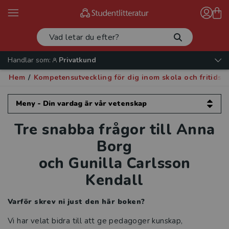
Handlar som:
Privatkund
Hem
/
Kompetensutveckling för dig inom skola och fritids
Meny - Din vardag är vår vetenskap
Tre snabba frågor till Anna
Din vardag är vår vetenskap
Borg
Kompetensutveckling för dig inom
och Gunilla Carlsson
förskola
Kendall
Kompetensutveckling för dig inom skola
och fritidshem
Varför skrev ni just den här boken?
Vi har velat bidra till att ge pedagoger kunskap,
Intervjuer