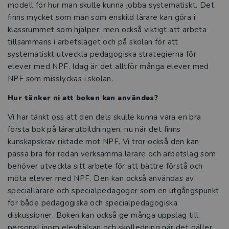
modell för hur man skulle kunna jobba systematiskt. Det
och skola
finns mycket som man som enskild lärare kan göra i
klassrummet som hjälper, men också viktigt att arbeta
Ämnesdidaktik för elever med
tillsammans i arbetslaget och på skolan för att
intellektuell funktionsnedsättning
systematiskt utveckla pedagogiska strategierna för
elever med NPF. Idag är det alltför många elever med
Bygg starka elevrelationer och skapa
NPF som misslyckas i skolan.
tillgänglig lärmiljö
Hur tänker ni att boken kan användas?
Det ska vara lätt att läsa!
Vi har tänkt oss att den dels skulle kunna vara en bra
första bok på lärarutbildningen, nu när det finns
Läs – i alla ämnen
kunskapskrav riktade mot NPF. Vi tror också den kan
passa bra för redan verksamma lärare och arbetslag som
Från forskning till framgång i
behöver utveckla sitt arbete för att bättre förstå och
klassrummet
möta elever med NPF. Den kan också användas av
speciallärare och specialpedagoger som en utgångspunkt
De vill stärka lärares resiliens i
för både pedagogiska och specialpedagogiska
yrkesvardagen
diskussioner. Boken kan också ge många uppslag till
personal inom elevhälsan och skolledning när det gäller