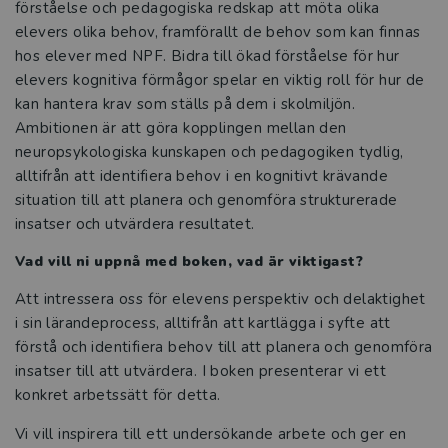
förståelse och pedagogiska redskap att möta olika
elevers olika behov, framförallt de behov som kan finnas
Att leda ett effektivt elevhälsoarbete
hos elever med NPF. Bidra till ökad förståelse för hur
elevers kognitiva förmågor spelar en viktig roll för hur de
Alternativa och kompletterande former
kan hantera krav som ställs på dem i skolmiljön.
Ambitionen är att göra kopplingen mellan den
Hitta läsflyt och bygg upp ordförrådet
neuropsykologiska kunskapen och pedagogiken tydlig,
alltifrån att identifiera behov i en kognitivt krävande
Grunderna i läs- och skrivinlärning
situation till att planera och genomföra strukturerade
insatser och utvärdera resultatet.
Kraften i den kollektiva förmågan
V
ad vill ni uppnå med boken, vad är viktigast?
Läsning och gestaltning – att arbeta
Att intressera oss för elevens perspektiv och delaktighet
med litteratur på mellanstadiet
i sin lärandeprocess, alltifrån att kartlägga i syfte att
förstå och identifiera behov till att planera och genomföra
Elevhälsan i förändring
insatser till att utvärdera. I boken presenterar vi ett
konkret arbetssätt för detta.
Räkna med framgång
Vi vill inspirera till ett undersökande arbete och ger en
Att leda utvecklingsprocesser i förskola