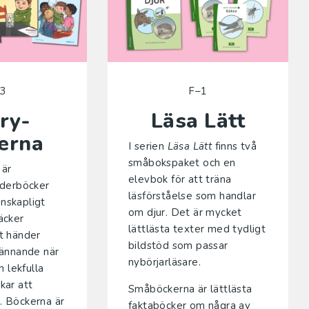
3
F–1
ry-
Läsa Lätt
erna
I serien
Läsa Lätt
finns två
småbokspaket och en
är
elevbok för att träna
lderböcker
läsförståelse som handlar
nskapligt
om djur. Det är mycket
äcker
lättlästa texter med tydligt
t händer
bildstöd som passar
pännande när
nybörjarläsare.
n lekfulla
kar att
Småböckerna är lättlästa
. Böckerna är
faktaböcker om några av