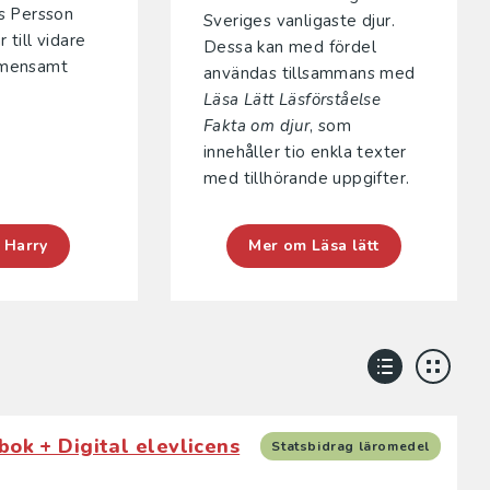
s Persson
Sveriges vanligaste djur.
 till vidare
Dessa kan med fördel
emensamt
användas tillsammans med
Läsa Lätt Läsförståelse
Fakta om djur
, som
innehåller tio enkla texter
med tillhörande uppgifter.
 Harry
Mer om Läsa lätt
bok + Digital elevlicens
Statsbidrag läromedel