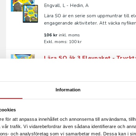
Engvall, L - Hedin, A
Lära SO är en serie som uppmuntrar till e
engagerande aktiviteter. Att väcka nyfiken
106 kr
inkl. moms
Exkl. moms: 100 kr
Lära SO åk 3 Elevpaket - Tryckt
elevlicens 36 mån
Engvall, L - Hedin, A
Lära SO är en serie som uppmuntrar till e
Information
engagerande aktiviteter. Att väcka nyfiken
163 kr
inkl. moms
cookies
Exkl. moms: 154 kr
e för att anpassa innehållet och annonserna till användarna, tillh
vår trafik. Vi vidarebefordrar även sådana identifierare och anna
Lära SO åk 3 Lärarpaket - Tryckt
nnons- och analysföretag som vi samarbetar med. Dessa kan i sin