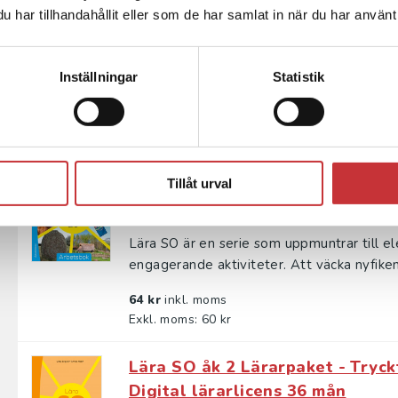
lärarlicens 36 mån
har tillhandahållit eller som de har samlat in när du har använt 
Engvall, L - Hedin, A
Lära SO är en serie som uppmanar eleverna 
Inställningar
Statistik
språkutvecklande arbetssätt. En progressio
329 kr
inkl. moms
Exkl. moms: 310 kr
Lära SO åk 3 Arbetsbok
Tillåt urval
Engvall, L - Hedin, A
Lära SO är en serie som uppmuntrar till e
engagerande aktiviteter. Att väcka nyfiken
64 kr
inkl. moms
Exkl. moms: 60 kr
Lära SO åk 2 Lärarpaket - Tryck
Digital lärarlicens 36 mån