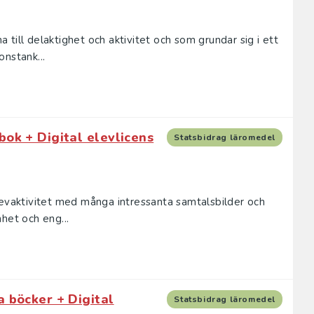
till delaktighet och aktivitet och som grundar sig i ett
nstank...
bok + Digital elevlicens
Statsbidrag läromedel
levaktivitet med många intressanta samtalsbilder och
het och eng...
a böcker + Digital
Statsbidrag läromedel