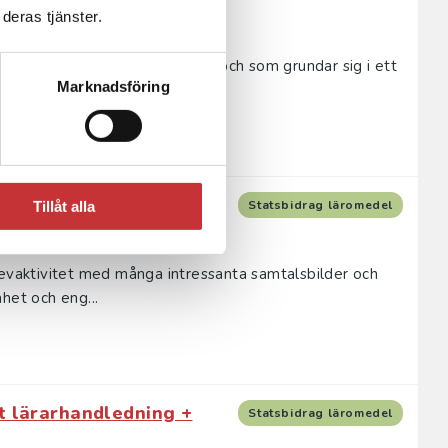
deras tjänster.
till delaktighet och aktivitet och som grundar sig i ett
Marknadsföring
nstank...
Statsbidrag läromedel
Tillåt alla
levaktivitet med många intressanta samtalsbilder och
het och eng...
t lärarhandledning +
Statsbidrag läromedel