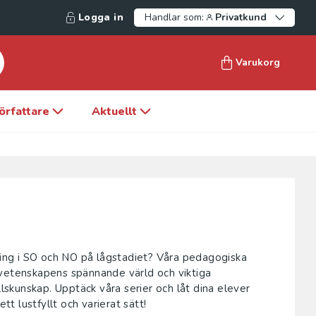
Logga in
Handlar som:
Privatkund
Varukorg
örfattare
Aktuellt
sning i SO och NO på lågstadiet? Våra pedagogiska
rvetenskapens spännande värld och viktiga
llskunskap. Upptäck våra serier och låt dina elever
 lustfyllt och varierat sätt!