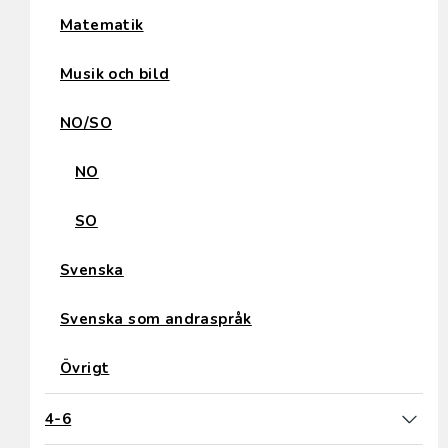
Matematik
Musik och bild
NO/SO
NO
SO
Svenska
Svenska som andraspråk
Övrigt
4-6