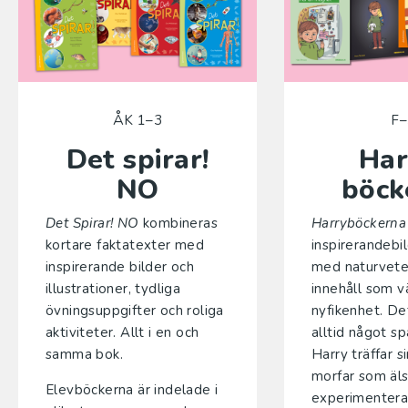
ÅK 1–3
F–
Det spirar!
Har
NO
böck
Det Spirar! NO
kombineras
Harryböckerna
kortare faktatexter med
inspirerandebi
inspirerande bilder och
med naturvete
illustrationer, tydliga
innehåll som v
övningsuppgifter och roliga
nyfikenhet. De
aktiviteter. Allt i en och
alltid något s
samma bok.
Harry träffar si
morfar som äls
Elevböckerna är indelade i
experimentera