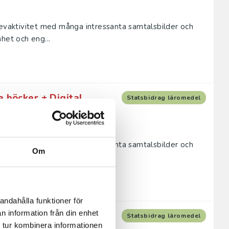
levaktivitet med många intressanta samtalsbilder och
het och eng...
a böcker + Digital
Statsbidrag läromedel
levaktivitet med många intressanta samtalsbilder och
Om
het och eng...
andahålla funktioner för
n information från din enhet
 bok + Digital
Statsbidrag läromedel
 tur kombinera informationen