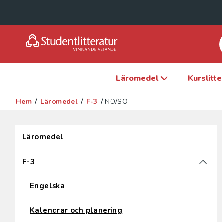
Läromedel
Kurslitt
Hem
/
Läromedel
/
F-3
/
NO/SO
Hoppa över filter
Läromedel
F-3
Engelska
Kalendrar och planering