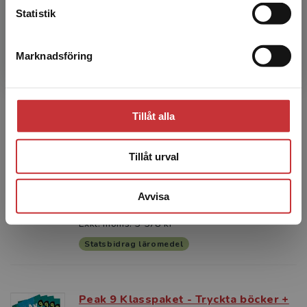
3 793 kr
inkl. moms
Statistik
Exkl. moms: 3 578 kr
Statsbidrag läromedel
Marknadsföring
Stäng
Peak 8 Klasspaket - Tryckta böcker +
Digital elevlicens 12 mån 30 elever
Tillåt alla
Eriksson, Hippas m.fl.
Med Peak 8 klasspaket får hela klassen
Tillåt urval
tillgång till läromedlet. Du får 25 tryckta
elevböcker och 30 digitala licenser i ett
komplett paket som täc...
Avvisa
3 793 kr
inkl. moms
Exkl. moms: 3 578 kr
Statsbidrag läromedel
Peak 9 Klasspaket - Tryckta böcker +