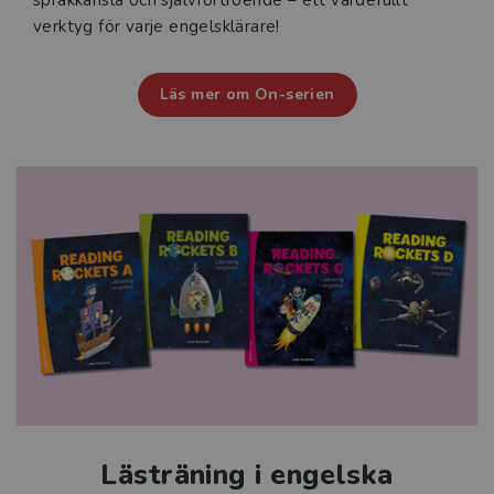
språkkänsla och självförtroende – ett värdefullt
verktyg för varje engelsklärare!
Läs mer om On-serien
Lästräning i engelska