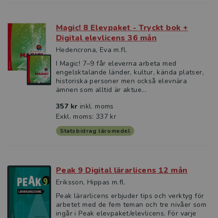
Magic! 8 Elevpaket - Tryckt bok +
Digital elevlicens 36 mån
Hedencrona, Eva m.fl.
I Magic! 7–9 får eleverna arbeta med
engelsktalande länder, kultur, kända platser,
historiska personer men också elevnära
ämnen som alltid är aktue...
357 kr
inkl. moms
Exkl. moms: 337 kr
Statsbidrag läromedel
Peak 9 Digital lärarlicens 12 mån
Eriksson, Hippas m.fl.
Peak lärarlicens erbjuder tips och verktyg för
arbetet med de fem teman och tre nivåer som
ingår i Peak elevpaket/elevlicens. För varje