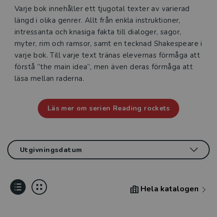
Varje bok innehåller ett tjugotal texter av varierad
längd i olika genrer. Allt från enkla instruktioner,
intressanta och knasiga fakta till dia­loger, sagor,
myter, rim och ramsor, samt en tecknad Shake­speare i
varje bok. Till varje text tränas elevernas förmåga att
förstå ”the main idea”, men även deras förmåga att
läsa mellan raderna.
Läs mer om serien Reading rockets
Hela katalogen