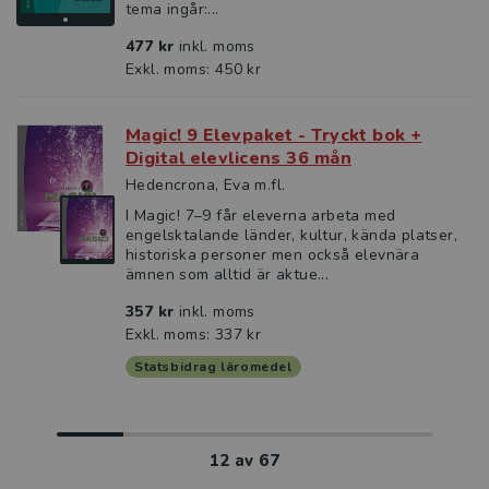
tema ingår:...
477 kr
inkl. moms
Exkl. moms: 450 kr
Magic! 9 Elevpaket - Tryckt bok +
Digital elevlicens 36 mån
Hedencrona, Eva m.fl.
I Magic! 7–9 får eleverna arbeta med
engelsktalande länder, kultur, kända platser,
historiska personer men också elevnära
ämnen som alltid är aktue...
357 kr
inkl. moms
Exkl. moms: 337 kr
Statsbidrag läromedel
12
av
67