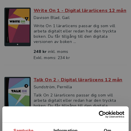
Write On 1 - Digital lärarlicens 12 mån
Davison Blad, Gail
Write On 1 lärarlicens passar dig som vill
arbeta digitalt eller redan har den tryckta
boken. Du får tillgång till den digitala
versionen av boken ...
248 kr
inkl. moms
Exkl. moms: 234 kr
Talk On 2 - Digital lärarlicens 12 mån
Sundström, Pernilla
Talk On 2 lärarlicens passar dig som vill
arbeta digitalt eller redan har den tryckta
boken. Du får tillgång till den digitala
versionen av boken o...
248 kr
inkl. moms
Exkl. moms: 234 kr
Samtycke
Information
Om