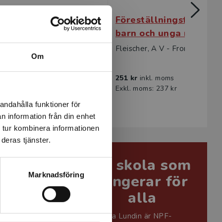
 hos barn och unga
Föreställningsförmåga
tism
barn och unga med aut
, A V - From, K
Fleischer, A V - From, K
Om
kl. moms
251 kr
inkl. moms
s: 254 kr
Exkl. moms: 237 kr
andahålla funktioner för
n information från din enhet
 tur kombinera informationen
deras tjänster.
 När
En skola som
Marknadsföring
n blir
fungerar för
ch svår
alla
amma
Joanna Lundin är NPF-