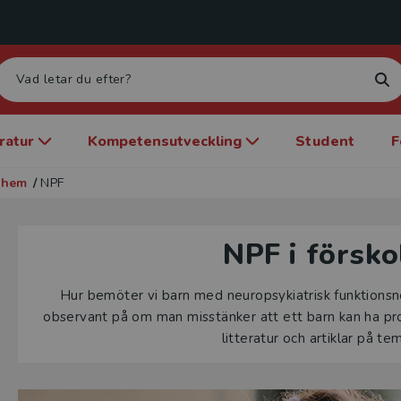
eratur
Kompetensutveckling
Student
F
dshem
/
NPF
NPF i försko
Hur bemöter vi barn med neuropsykiatrisk funktionsn
observant på om man misstänker att ett barn kan ha pr
litteratur och artiklar på te