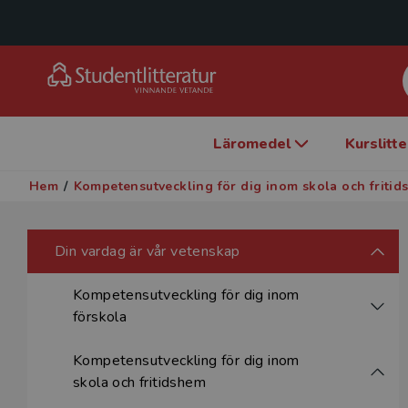
Läromedel
Kurslitt
Hem
/
Kompetensutveckling för dig inom skola och friti
Din vardag är vår vetenskap
Kompetensutveckling för dig inom
förskola
Kompetensutveckling för dig inom
skola och fritidshem