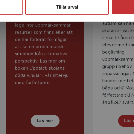
gå
vinklar innebär att skolans
Tillåt urval
personal och
Att barn med
vårdnadshavare i ett visst
autism kan ha 
läge inte uppmärksammar
skolan är väl k
resurser som finns eller att
senaste åren h
de har förlorat förmågan
elever med sär
att se en problematisk
begåvning
situation från alternativa
uppmärksamma
perspektiv.
Läs mer om
grupp i behov 
boken
Upptäck skolans
anpassningar.
döda vinklar
i vår intervju
händer med el
med författaren.
båda och? Möt
författare till
N
ändå blir svårt
.
Läs mer
Läs 