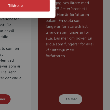
ng
pedagog och lärare med
Tillåt alla
över 25 års erfarenhet i
 ADHD och
yrket. Hon är författaren
svårigheter i
bakom En skola som
änt. De
fungerar för alla och Ett
ar också
lärande som fungerar för
skild
alla. Läs mer om boken En
skola som fungerar för alla i
ts som en
vår intervju med
av
författaren.
 Men vad
ever som är
 Pia Rehn,
är det enkla
mer
Läs mer