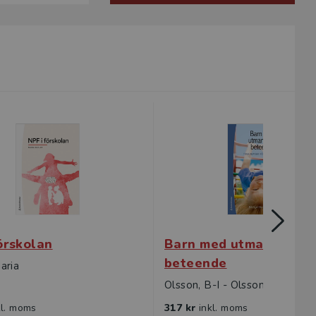
örskolan
Barn med utmanande
beteende
aria
Olsson, B-I - Olsson, K
kl. moms
317 kr
inkl. moms