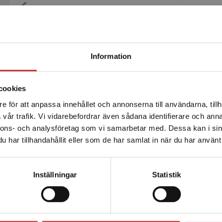
Elever med
Empati
neuropsykiatriska
med au
svårigheter
Fleischer
Begränsad fraktregion
Information
Carlsson Kendall, Gunilla
323 kr
inkl. moms
269 kr
in
Exkl. moms: 305 kr
Exkl. mom
cookies
e för att anpassa innehållet och annonserna till användarna, tillh
Det verkar som att du besöker studentlitteratur.se via en
vår trafik. Vi vidarebefordrar även sådana identifierare och anna
enhet utanför Sverige. Vi erbjuder inte leveranser utanför
nnons- och analysföretag som vi samarbetar med. Dessa kan i sin
Sverige. För att kunna slutföra ett köp måste
har tillhandahållit eller som de har samlat in när du har använt 
leveransadressen vara i Sverige.
Läs mer
Upptäck
2E –
Kontakta kundservice
Inställningar
Statistik
skolans döda
skola
vinklar
lätt o
på s
Att en skola har döda
Stäng