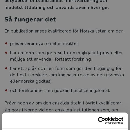
betydelse för bland annat meritvärdering och
medelstilldelning och används även i Sverige.
För våra författare
Så fungerar det
Kontakt
En publikation anses kvalificerad för Norska listan om den:
presenterar nya rön eller insikter,
har en form som gör resultaten möjliga att pröva eller
möjliga att använda i fortsatt forskning,
har ett språk och i en form som gör den tillgänglig för
de flesta forskare som kan ha intresse av den (svenska
eller norska godtas)
och förekommer i en godkänd publiceringskanal.
Prövningen av om den enskilda titeln i övrigt kvalificerar
sig görs i Norge vid den enskilda institutionen som, om
den finner att titeln når upp till kraven, lägger in titeln i
databasen CRIStin. När svenska lärosäten använder