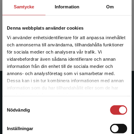
registret över vetenskapliga publiceringskanaler görs
Samtycke
Information
Om
prövningen av den enskilda titeln enligt respektive
lärosätes eller institutions egna rutiner. I Sverige pågår
det ett arbete med att ta fram ett liknande register.
Denna webbplats använder cookies
Undrar du över något?
Vi använder enhetsidentifierare för att anpassa innehållet
och annonserna till användarna, tillhandahålla funktioner
Om du har frågor om Norska listan, kontakta gärna någon
för sociala medier och analysera vår trafik. Vi
av våra
förläggare
eller vår bolagsjurist
Jerker Fransson
.
Begränsad fraktregion
vidarebefordrar även sådana identifierare och annan
information från din enhet till de sociala medier och
annons- och analysföretag som vi samarbetar med.
Dessa kan i sin tur kombinera informationen med annan
Studentlitteratur
information som du har tillhandahållit eller som de har
Det verkar som att du besöker
samlat in när du har använt deras tjänster.
studentlitteratur.se via en enhet utanför Sverige.
Studentlitteratur grundades 1963 och är idag Sveriges
Samtyckesval
Vi erbjuder inte leveranser utanför Sverige. För
ledande utbildningsförlag. Med läromedel, kurslitteratur,
Nödvändig
att kunna slutföra ett köp måste
facklitteratur, utbildningar och digitala
leveransadressen vara i Sverige.
Läs mer
informationstjänster i utbudet, finns Studentlitteratur med
längs hela kunskapsresan.
Inställningar