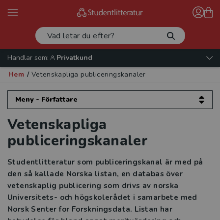
Handlar som:
Privatkund
Hem
/
Vetenskapliga publiceringskanaler
Meny - Författare
Vetenskapliga
Författare
publiceringskanaler
Författare berättar
Studentlitteratur som publiceringskanal är med på
Avtal och rättigheter
den så kallade Norska listan, en databas över
vetenskaplig publicering som drivs av norska
Vetenskapliga publiceringskanaler
Universitets- och högskolerådet i samarbete med
Norsk Senter for Forskningsdata. Listan har
Marknadsföring