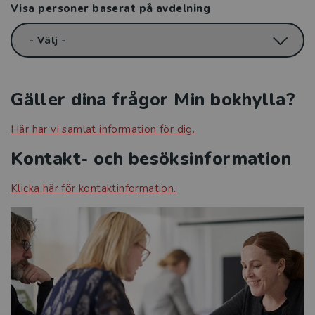
Visa personer baserat på avdelning
Avtal och rättigheter
Vår verksamhet
Organisation och ledning
Gäller dina frågor Min bokhylla?
Jobba hos oss
Här har vi samlat information för dig.
Kontakt- och besöksinformation
Historia
Klicka här för kontaktinformation.
Studentlitteratur i siffror
GDPR och personuppgifter
Cookies
Tillgänglighet