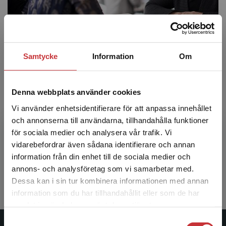
Systemkrav
About us
Samtycke
Information
Om
Jobba hos oss
Studentlitteratur
är det nytänkande
Denna webbplats använder cookies
utbildningsförlaget som ständigt förbättrar lärandet,
Vi använder enhetsidentifierare för att anpassa innehållet
förenklar vardagen och skapar resultat för såväl
och annonserna till användarna, tillhandahålla funktioner
lärare, studenter och elever som för våra författare.
för sociala medier och analysera vår trafik. Vi
Vi är stolta över att jobba för ett företag som bidrar
Begränsad fraktregion
vidarebefordrar även sådana identifierare och annan
till det livslånga lärandet. Vill du också göra det?
Läs
information från din enhet till de sociala medier och
mer om hur det är att jobba hos oss!
annons- och analysföretag som vi samarbetar med.
Dessa kan i sin tur kombinera informationen med annan
information som du har tillhandahållit eller som de har
Det verkar som att du besöker
samlat in när du har använt deras tjänster.
studentlitteratur.se via en enhet utanför Sverige.
Samtyckesval
Vi erbjuder inte leveranser utanför Sverige. För