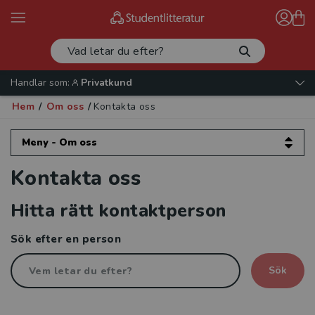
Handlar som:
Privatkund
Hem
/
Om oss
/
Kontakta oss
Meny - Om oss
Kontakta oss
Om oss
Hitta rätt kontaktperson
Kontakta oss
Sök efter en person
Kundservice
Sök
Läromedelssäljare
Förläggare