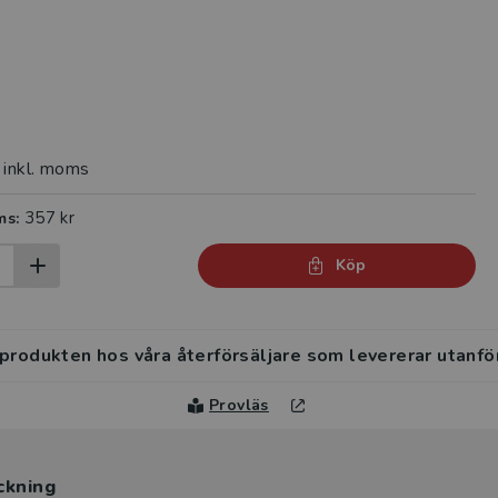
inkl. moms
357 kr
ms:
Köp
 produkten hos våra återförsäljare som levererar utanfö
Provläs
ckning