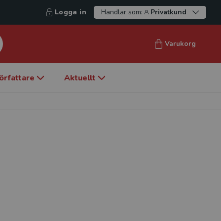
Logga in
Handlar som:
Privatkund
Varukorg
örfattare
Aktuellt