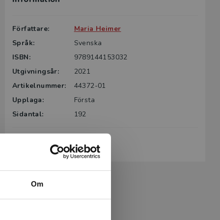
Författare:
Maria Heimer
Språk:
Svenska
ISBN:
9789144153032
Utgivningsår:
2021
Artikelnummer:
44372-01
Upplaga:
Första
Sidantal:
192
Köp- och leveransvillkor
Om