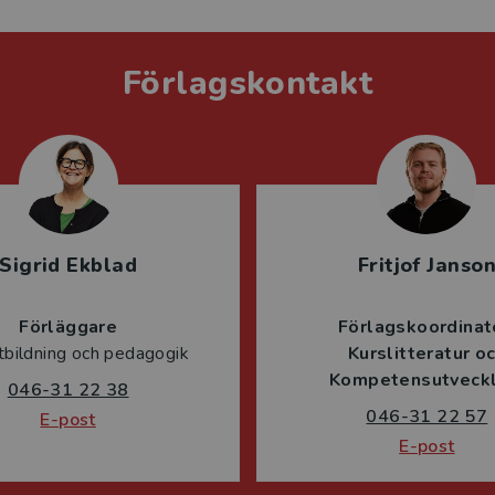
Förlagskontakt
Sigrid Ekblad
Fritjof Janso
Förläggare
Förlagskoordinat
tbildning och pedagogik
Kurslitteratur o
Kompetensutveckl
046-31 22 38
046-31 22 57
E-post
E-post