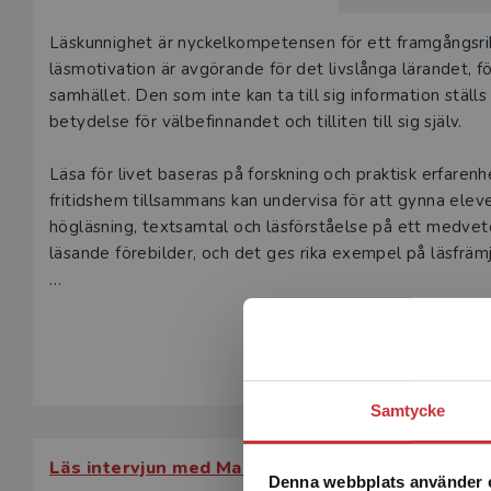
Beskrivning
Läskunnighet är nyckelkompetensen för ett framgångsrikt 
läsmotivation är avgörande för det livslånga lärandet, fö
samhället. Den som inte kan ta till sig information ställ
betydelse för välbefinnandet och tilliten till sig själv.
Läsa för livet baseras på forskning och praktisk erfarenh
fritidshem tillsammans kan undervisa för att gynna elev
högläsning, textsamtal och läsförståelse på ett medvetet
läsande förebilder, och det ges rika exempel på läsfräm
Boken vänder sig till blivande och verksamma lärare, frit
Visa hela be
förstelärare och rektorer.
Samtycke
Läs intervjun med Maria Heimer
Denna webbplats använder 