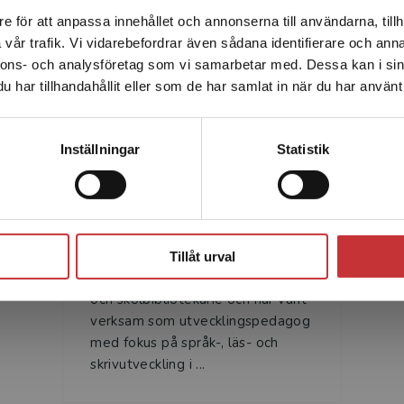
e för att anpassa innehållet och annonserna till användarna, tillh
Det verkar som att du besöker studentlitteratur.se via en
vår trafik. Vi vidarebefordrar även sådana identifierare och anna
enhet utanför Sverige. Vi erbjuder inte leveranser utanför
nnons- och analysföretag som vi samarbetar med. Dessa kan i sin
Sverige. För att kunna slutföra ett köp måste
Författare
har tillhandahållit eller som de har samlat in när du har använt 
leveransadressen vara i Sverige.
Läs mer
Kontakta kundservice
Inställningar
Statistik
Stäng
Maria Heimer
Tillåt urval
Maria Heimer är utbildad lärare
och skolbibliotekarie och har varit
verksam som utvecklingspedagog
med fokus på språk-, läs- och
skrivutveckling i ...