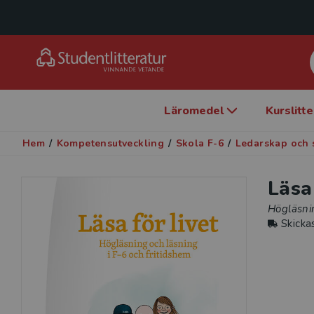
Läromedel
Kurslitt
Hem
/
Kompetensutveckling
/
Skola F-6
/
Ledarskap och 
Läsa 
Högläsnin
Skicka