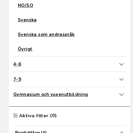
NO/SO
Svenska
Svenska som andraspråk
Övrigt
4-6
7-9
Gymnasium och vuxenutbildning
(0)
Aktiva filter
Produkttyp
(4)