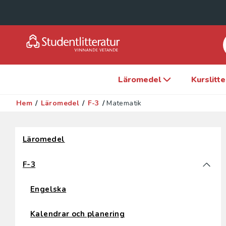
Läromedel
Kurslitt
Hem
/
Läromedel
/
F-3
/
Matematik
Hoppa över filter
Läromedel
F-3
Engelska
Kalendrar och planering