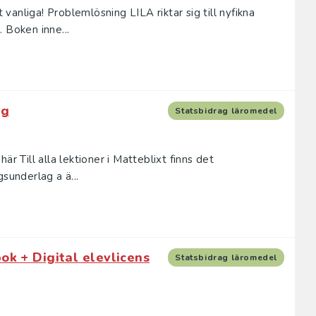
anliga! Problemlösning LILA riktar sig till nyfikna
 Boken inne...
ag
Statsbidrag läromedel
är Till alla lektioner i Matteblixt finns det
sunderlag a ä...
ok + Digital elevlicens
Statsbidrag läromedel