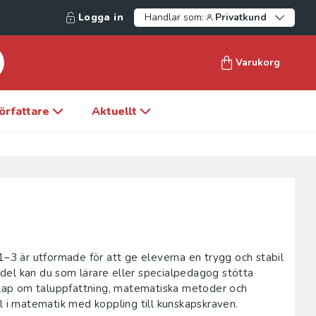
Logga in
Handlar som:
Privatkund
Varukorg
örfattare
Aktuellt
1–3 är utformade för att ge eleverna en trygg och stabil
del kan du som lärare eller specialpedagog stötta
kap om taluppfattning, matematiska metoder och
l i matematik med koppling till kunskapskraven.