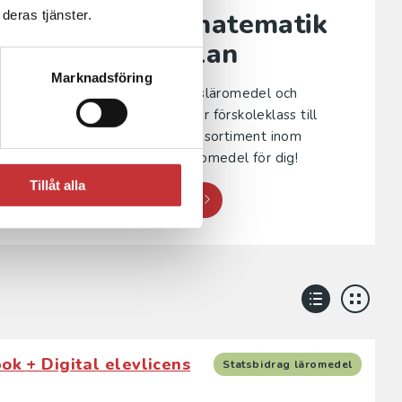
Läromedel i matematik
deras tjänster.
för grundskolan
Marknadsföring
Vi har ett stort utbud av basläromedel och
kompletterande material, för förskoleklass till
årskurs 9. Upptäck hela vårt sortiment inom
matematik och hitta rätt läromedel för dig!
Tillåt alla
Läromedel i matematik
ok + Digital elevlicens
Statsbidrag läromedel