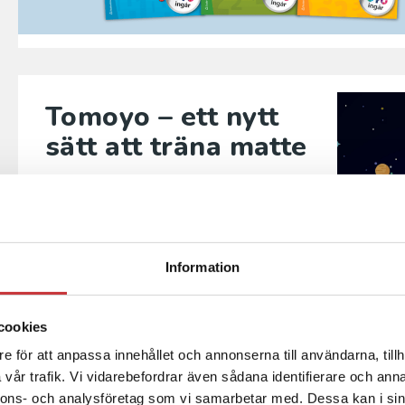
Tomoyo – ett nytt
sätt att träna matte
För dig med
Favorit matematik
,
Rik
matematik
och
Matteblixt
i åk 1–6 ingår
Tomoyo
– ett spelifierat digitalt
läromedel med fokus på
Information
färdighetsträning och repetition.
Läs mer om Tomoyo
cookies
e för att anpassa innehållet och annonserna till användarna, tillh
vår trafik. Vi vidarebefordrar även sådana identifierare och anna
nnons- och analysföretag som vi samarbetar med. Dessa kan i sin