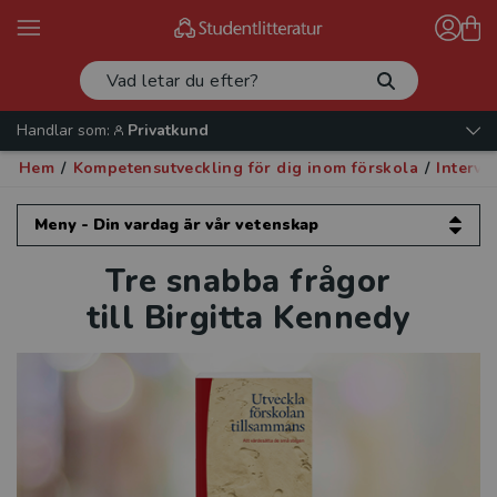
Handlar som:
Privatkund
Hem
/
Kompetensutveckling för dig inom förskola
/
Intervj
Meny - Din vardag är vår vetenskap
Tre snabba frågor
Din vardag är vår vetenskap
till Birgitta Kennedy
Kompetensutveckling för dig inom
förskola
Förskoleforum
Intervjuer