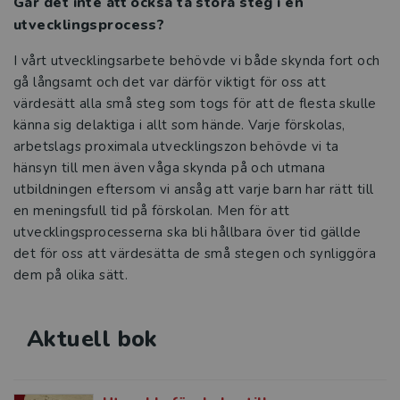
Går det inte att också ta stora steg i en
Academedias förskolor står språket i
utvecklingsprocess?
fokus
I vårt utvecklingsarbete behövde vi både skynda fort och
Ta vara på barns naturliga nyfikenhet
gå långsamt och det var därför viktigt för oss att
värdesätt alla små steg som togs för att de flesta skulle
Dyk djupare i hållbarhetsfrågor
känna sig delaktiga i allt som hände. Varje förskolas,
arbetslags proximala utvecklingszon behövde vi ta
Digitala verktyg lika viktiga som kritor
hänsyn till men även våga skynda på och utmana
och lego i Göteborgs förskolor
utbildningen eftersom vi ansåg att varje barn har rätt till
en meningsfull tid på förskolan. Men för att
Kompetensutveckling och inspiration
utvecklingsprocesserna ska bli hållbara över tid gällde
viktigt när Avesta satsar på förskolan
det för oss att värdesätta de små stegen och synliggöra
dem på olika sätt.
Tre frågor till Tobias Rasmussen och
Oscar Strömberg
Aktuell bok
Tre frågor till Katarina Strömberg
Tre frågor till Ann S. Pihlgren