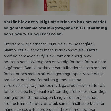
Tre frågor till Marie Lindvall Wahlberg
och Anne-Charlotte Carlsson
Förskoleprojekt i naturvetenskap och
Varför blev det viktigt att skriva en bok om värdet
teknik
av gemensamma ställningstaganden till utbildning
och undervisning i förskolan?
Sätt fokus på språket
Eftersom vi alla arbetar i olika delar av Rosengård i
Malmö, ett av landets mest socioekonomiskt utsatta
Rätt stöd i rätt tid
område som även är fyllt av kraft och energi blev
begrepp som likvärdig och en värdig förskola för alla barn
Teknik för alla
avgörande. Som vi beskriver var skillnaderna stora mellan
förskolor och mellan arbetslag/barngrupper. Vi var eniga
Låt fantasin flöda och föreställningen
om att vi behövde formulera gemensamma
börja
värdeställningstagande och tydliga stödstrukturer för att
försöka skapa hög kvalité på samtliga förskolor, i samtliga
Så möter du barn med särskilda behov i
barngrupper. Gemenskapen kring värde, organisation,
förskolan
stöd och innehåll blev en stark sammanhållande kraft för
många av oss och gjorde skillnad för barnen och var
Digitala verktyg i förskolan – så mycket