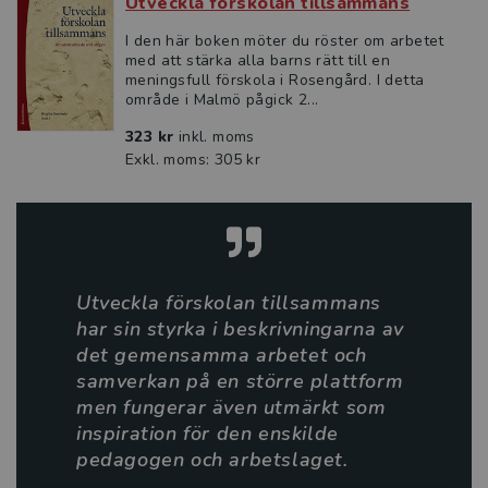
Utveckla förskolan tillsammans
Tre frågor till Gezim Isufi
I den här boken möter du röster om arbetet
med att stärka alla barns rätt till en
meningsfull förskola i Rosengård. I detta
Digital kreativitet i förskolans
område i Malmö pågick 2...
undervisning
323 kr
inkl. moms
Exkl. moms: 305 kr
Ett viktigt verktyg i förskolans
långsiktiga kvalitetsarbete
I Luleå satsar man på en helhetslösning
för kompetensutvecklingen
Utveckla förskolan tillsammans
har sin styrka i beskrivningarna av
Ett specialpedagogiskt förhållningssätt
det
gemensamma arbetet och
för alla barns bästa
samverkan på en större plattform
men fungerar även utmärkt som
Språkfrämjande arbete
inspiration för den
enskilde
pedagogen och arbetslaget.
Digitala utbildningspaket förskola