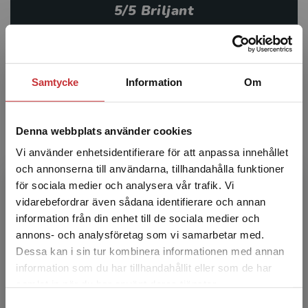
5/5 Briljant
Kompetensutveckling för dig inom skola
och fritidshem
BTJ-häftet nr 9, 2024. Lektör Ulf
Mårtensson
Kataloger 2026
Samtycke
Information
Om
Denna webbplats använder cookies
Vi använder enhetsidentifierare för att anpassa innehållet
och annonserna till användarna, tillhandahålla funktioner
för sociala medier och analysera vår trafik. Vi
Begränsad fraktregion
vidarebefordrar även sådana identifierare och annan
information från din enhet till de sociala medier och
annons- och analysföretag som vi samarbetar med.
Dessa kan i sin tur kombinera informationen med annan
information som du har tillhandahållit eller som de har
Det verkar som att du besöker
samlat in när du har använt deras tjänster.
studentlitteratur.se via en enhet utanför Sverige.
Birgitta Kennedy är bokens redaktör. I
Samtyckesval