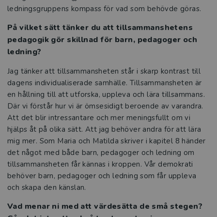
ledningsgruppens kompass för vad som behövde göras.
mer än en skärm
På vilket sätt tänker du att tillsammanshetens
Tre frågor till Kristina Hermansson och
pedagogik gör skillnad för barn, pedagoger och
Anna Nordenstam
ledning?
Tre snabba frågor till Birgitta
Jag tänker att tillsammansheten står i skarp kontrast till
Kennedy
dagens individualiserade samhälle. Tillsammansheten är
en hållning till att utforska, uppleva och lära tillsammans.
Så ger vi barnen språkets gåva i
Där vi förstår hur vi är ömsesidigt beroende av varandra.
förskolan
Att det blir intressantare och mer meningsfullt om vi
hjälps åt på olika sätt. Att jag behöver andra för att lära
Språkutveckling som lever kvar och gör
mig mer. Som Maria och Matilda skriver i kapitel 8 händer
skillnad
det något med både barn, pedagoger och ledning om
tillsammansheten får kännas i kroppen. Vår demokrati
De satsar på språket – så stöttar Eslöv
behöver barn, pedagoger och ledning som får uppleva
sina pedagoger
och skapa den känslan.
Vad menar ni med att värdesätta de små stegen?
Hallbibliotek och bokpåsar – på