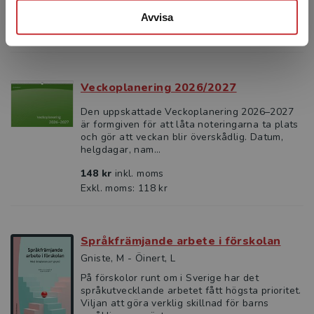
Avvisa
523 kr
inkl. moms
Exkl. moms: 493 kr
Veckoplanering 2026/2027
Den uppskattade Veckoplanering 2026–2027
är formgiven för att låta noteringarna ta plats
och gör att veckan blir överskådlig. Datum,
helgdagar, nam...
148 kr
inkl. moms
Exkl. moms: 118 kr
Språkfrämjande arbete i förskolan
Gniste, M - Öinert, L
På förskolor runt om i Sverige har det
språkutvecklande arbetet fått högsta prioritet.
Viljan att göra verklig skillnad för barns