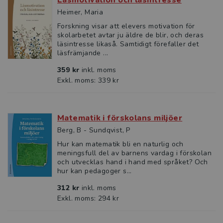
Läsmotivation och läsintresse
Heimer, Maria
Forskning visar att elevers motivation för
skolarbetet avtar ju äldre de blir, och deras
läsintresse likaså. Samtidigt förefaller det
läsfrämjande ...
359 kr
inkl. moms
Exkl. moms: 339 kr
Matematik i förskolans miljöer
Berg, B - Sundqvist, P
Hur kan matematik bli en naturlig och
meningsfull del av ­barnens vardag i förskolan
och utvecklas hand i hand med språket? Och
hur kan pedagoger s...
312 kr
inkl. moms
Exkl. moms: 294 kr