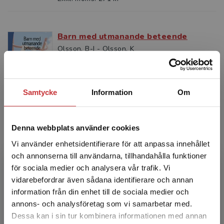
Barn med utmanande beteende
Olsson, B-I - Olsson, K
Som lärare i förskola eller skola kommer man
ofta i kontakt med barn som har svårt att
hantera sina känslor och reaktioner och som
har behov av anp...
Samtycke
Information
Om
317 kr
inkl. moms
Exkl. moms: 299 kr
Denna webbplats använder cookies
Vi använder enhetsidentifierare för att anpassa innehållet
Språkinlärning hos barn
och annonserna till användarna, tillhandahålla funktioner
Håkansson, Gisela
för sociala medier och analysera vår trafik. Vi
Begränsad fraktregion
vidarebefordrar även sådana identifierare och annan
Att följa ett barns språkliga upptäcktsfärd är
förstås ett äventyr för föräldrarna, men också
information från din enhet till de sociala medier och
något som fängslat språkforskare i decennier.
annons- och analysföretag som vi samarbetar med.
Barn i ...
Dessa kan i sin tur kombinera informationen med annan