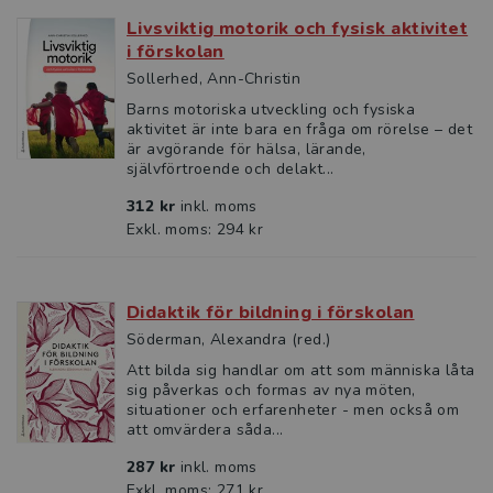
Livsviktig motorik och fysisk aktivitet
i förskolan
Sollerhed, Ann-Christin
Barns motoriska utveckling och fysiska
aktivitet är inte bara en fråga om rörelse – det
är avgörande för hälsa, lärande,
självförtroende och delakt...
312 kr
inkl. moms
Exkl. moms: 294 kr
Didaktik för bildning i förskolan
Söderman, Alexandra (red.)
Att bilda sig handlar om att som människa låta
sig påverkas och formas av nya möten,
situationer och erfarenheter - men också om
att omvärdera såda...
287 kr
inkl. moms
Exkl. moms: 271 kr