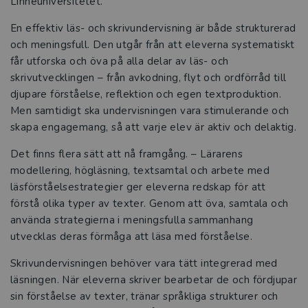
Linnéuniversitetet.
Att leda utvecklingsprocesser i förskola
En effektiv läs- och skrivundervisning är både strukturerad
och skola
och meningsfull. Den utgår från att eleverna systematiskt
får utforska och öva på alla delar av läs- och
Ämnesdidaktik för elever med
skrivutvecklingen – från avkodning, flyt och ordförråd till
intellektuell funktionsnedsättning
djupare förståelse, reflektion och egen textproduktion.
Men samtidigt ska undervisningen vara stimulerande och
Bygg starka elevrelationer och skapa
skapa engagemang, så att varje elev är aktiv och delaktig.
tillgänglig lärmiljö
Det finns flera sätt att nå framgång. – Lärarens
Det ska vara lätt att läsa!
modellering, högläsning, textsamtal och arbete med
läsförståelsestrategier ger eleverna redskap för att
Läs – i alla ämnen
förstå olika typer av texter. Genom att öva, samtala och
använda strategierna i meningsfulla sammanhang
Från forskning till framgång i
utvecklas deras förmåga att läsa med förståelse.
klassrummet
Skrivundervisningen behöver vara tätt integrerad med
De vill stärka lärares resiliens i
läsningen. När eleverna skriver bearbetar de och fördjupar
yrkesvardagen
sin förståelse av texter, tränar språkliga strukturer och