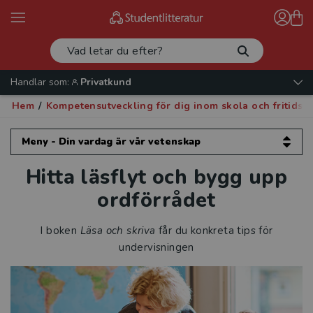
Handlar som:
Privatkund
Hem
/
Kompetensutveckling för dig inom skola och fritids
Meny - Din vardag är vår vetenskap
Hitta läsflyt och bygg upp
Din vardag är vår vetenskap
ordförrådet
Kompetensutveckling för dig inom
förskola
I boken
Läsa och skriva
får du konkreta tips för
undervisningen
Kompetensutveckling för dig inom skola
och fritidshem
Intervjuer