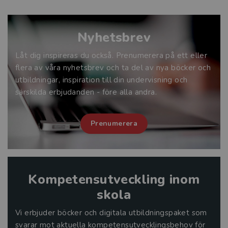
Nyhetsbrev
Låt dig inspireras du också. Prenumerera på ett eller
flera av våra nyhetsbrev och ta del av nya böcker och
utbildningar, inspiration till din undervisning och
särskilda erbjudanden - före alla andra.
Prenumerera
Kompetensutveckling inom
skola
Vi erbjuder böcker och digitala utbildningspaket som
svarar mot aktuella kompetensutvecklingsbehov för