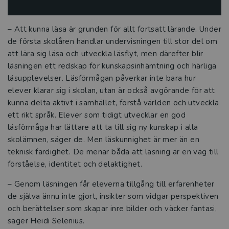
Intervju med Emelie Östman-Fritzin
– Att kunna läsa är grunden för allt fortsatt lärande. Under
de första skolåren handlar undervisningen till stor del om
Utbildning ska minska klyftorna
att lära sig läsa och utveckla läsflyt, men därefter blir
läsningen ett redskap för kunskapsinhämtning och härliga
Utvecklingsstrategen som vill skapa
läsupplevelser. Läsförmågan påverkar inte bara hur
bättre balans i skolan
elever klarar sig i skolan, utan är också avgörande för att
kunna delta aktivt i samhället, förstå världen och utveckla
Fokus på lärande viktigt även i
ett rikt språk. Elever som tidigt utvecklar en god
resursskola
läsförmåga har lättare att ta till sig ny kunskap i alla
skolämnen, säger de. Men läskunnighet är mer än en
De ger nycklar till hållbar skolutveckling
teknisk färdighet. De menar båda att läsning är en väg till
förståelse, identitet och delaktighet.
Tre frågor till Anna Borg och Gunilla
Carlsson Kendall
– Genom läsningen får eleverna tillgång till erfarenheter
de själva ännu inte gjort, insikter som vidgar perspektiven
Tre frågor till Pär Larsson och Jan
och berättelser som skapar inre bilder och väcker fantasi,
Löwstedt
säger Heidi Selenius.