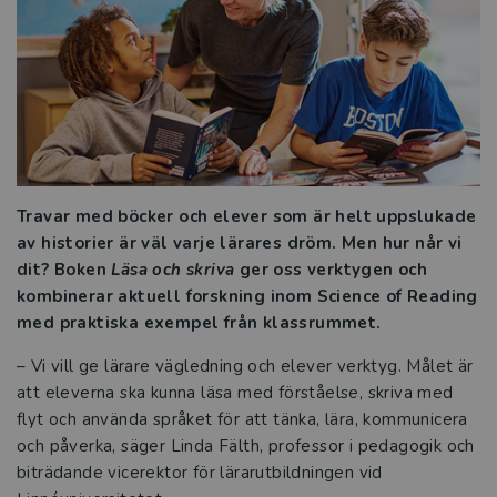
Att leda ett effektivt elevhälsoarbete
Alternativa och kompletterande former
Hitta läsflyt och bygg upp
ordförrådet
Travar med böcker och elever som är helt uppslukade
Grunderna i läs- och skrivinlärning
av historier är väl varje lärares dröm. Men hur når vi
dit? Boken
Läsa och skriva
ger oss verktygen och
Kraften i den kollektiva förmågan
kombinerar aktuell forskning inom Science of Reading
med praktiska exempel från klassrummet.
Läsning och gestaltning – att arbeta
med litteratur på mellanstadiet
– Vi vill ge lärare vägledning och elever verktyg. Målet är
att eleverna ska kunna läsa med förståelse, skriva med
Elevhälsan i förändring
flyt och använda språket för att tänka, lära, kommunicera
och påverka, säger Linda Fälth, professor i pedagogik och
Räkna med framgång
biträdande vicerektor för lärarutbildningen vid