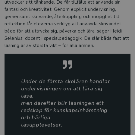
utvecklar sitt tänkande. De får tillfälle att använda sin
Vikten av en skola som främjar läsande
fantasi och kreativitet. Genom explicit undervisning,
och skrivande
gemensamt skrivande, återkoppling och möjlighet till
reflektion får eleverna verktyg att använda skrivandet
Tre snabba frågor om Språkliga
både för att uttrycka sig, påverka och lära, säger Heidi
svårigheter i skolan
Selenius, docent i specialpedagogik. De slår båda fast att
läsning är av största vikt – för alla ämnen.
Värdeskapande lärande ger djupare
lärande i skolan
Stärk pedagogiken med estetiken
Under de första skolåren handlar
undervisningen om att lära sig
VFU-handledares betydelse för
läsa,
lärarstudenters praktiska yrkeskunnande
men därefter blir läsningen ett
redskap för kunskapsinhämtning
Intervju med Therese Nilsson
och härliga
läsupplevelser.
Tre snabba frågor om Fritidshemmet i
teori och praktik