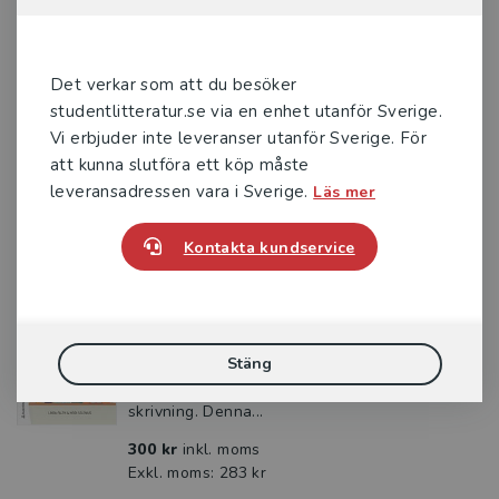
viktigt att medvetandegöra eleverna om att det finns
strategier för att planera, bearbeta och revidera text.
Tre snabba frågor till Malin Gren Landell
Med kunskap om skrivstrategier är eleverna utrustade för
Det verkar som att du besöker
Skolutveckling
att skriva längre och mer innehållsrika texter. Lärarens
studentlitteratur.se via en enhet utanför Sverige.
modellering spelar en avgörande roll i denna process.
Vi erbjuder inte leveranser utanför Sverige. För
Läsfrämjande arbete
Genom att skriva tillsammans med eleverna, tänka högt
att kunna slutföra ett köp måste
och visa hur texter planeras, formuleras, bearbetas och
leveransadressen vara i Sverige.
Läs mer
Fritidshem
revideras görs skrivandet såväl begripligt, hanterbart som
meningsfullt, avslutar de.
NPF
Kontakta kundservice
Läsa och skriva
Elevhälsa
Fälth, L - Selenius, H
När lärare kombinerar vetenskapligt grundad
Säkerhet i skolan
Stäng
kunskap med sitt professionella omdöme kan
elever nå sin fulla potential i läsning och
Digitala utbildningspaket
skrivning. Denna...
300 kr
inkl. moms
Kataloger 2026
Exkl. moms: 283 kr