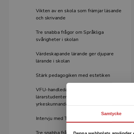
Vikten av en skola som främjar läsande
och skrivande
Tre snabba frågor om Språkliga
svårigheter i skolan
Värdeskapande lärande ger djupare
lärande i skolan
Stärk pedagogiken med estetiken
VFU-handledares betydelse för
lärarstudenters praktiska
yrkeskunnande
Samtycke
Intervju med Therese Nilsson
Tre snabba frågor om Fritidshemmet i
Denna webbplats använder 