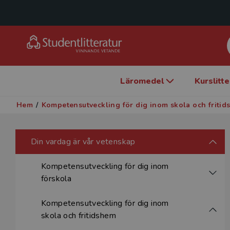
Läromedel
Kurslitt
Hem
/
Kompetensutveckling för dig inom skola och friti
Din vardag är vår vetenskap
Kompetensutveckling för dig inom
förskola
Kompetensutveckling för dig inom
skola och fritidshem