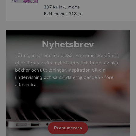
337 kr
inkl. moms
Exkl. moms: 318 kr
Nyhetsbrev
Låt dig inspireras du också. Prenumerera på ett
eller flera av våra nyhetsbrev och ta del av nya
böcker och utbildningar, inspiration till din
undervisning och särskilda erbjudanden - före
alla andra.
Prenumerera