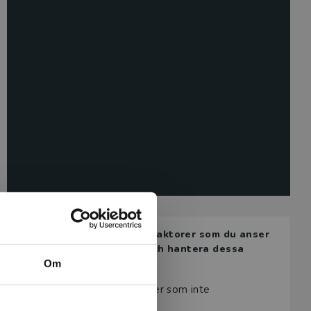
 Finns det några särskilda riskfaktorer som du anser
e användas för att förebygga och hantera dessa
Om
 Och det finns många riskfaktorer som inte