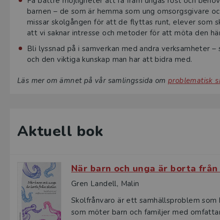
Få bättre möjligheter att få fram ungas röst och behov 
barnen – de som är hemma som ung omsorgsgivare och
missar skolgången för att de flyttas runt, elever som sk
att vi saknar intresse och metoder för att möta den hä
Bli lyssnad på i samverkan med andra verksamheter – st
och den viktiga kunskap man har att bidra med.
Läs mer om ämnet på vår samlingssida om
problematisk s
Aktuell bok
När barn och unga är borta från
Gren Landell, Malin
Skolfrånvaro är ett samhällsproblem som b
som möter barn och familjer med omfattand