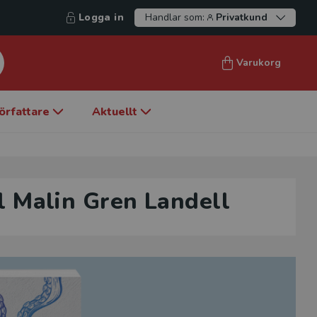
Logga in
Handlar som:
Privatkund
Varukorg
örfattare
Aktuellt
ll Malin Gren Landell