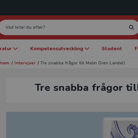
eratur
Kompetensutveckling
Student
F
dshem
/
Intervjuer
/
Tre snabba frågor till Malin Gren Landell
Tre snabba frågor ti