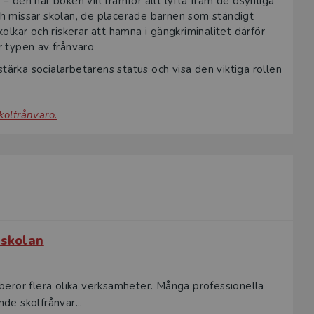
– den här boken vill framför allt lyfta fram de osynliga
 missar skolan, de placerade barnen som ständigt
olkar och riskerar att hamna i gängkriminalitet därför
r typen av frånvaro
ärka socialarbetarens status och visa den viktiga rollen
kolfrånvaro.
 skolan
erör flera olika verksamheter. Många professionella
e skolfrånvar...