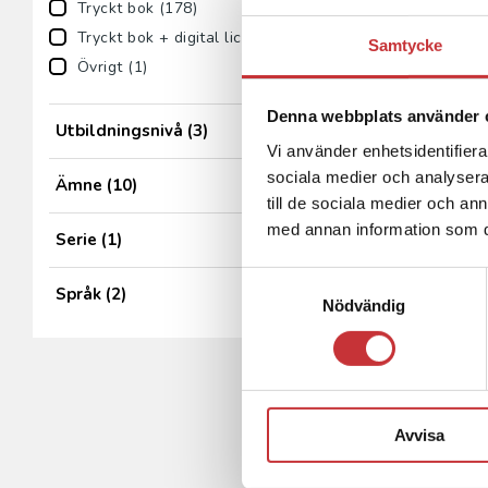
Tryckt bok (178)
Tryckt bok + digital licens (8)
Samtycke
Övrigt (1)
Denna webbplats använder 
Utbildningsnivå
(3)
Vi använder enhetsidentifierar
sociala medier och analysera 
Ämne
(10)
till de sociala medier och a
med annan information som du 
Serie
(1)
Samtyckesval
Språk
(2)
Nödvändig
Avvisa