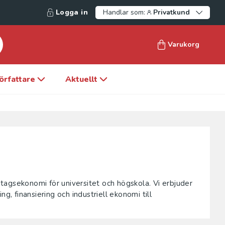
Logga in
Handlar som:
Privatkund
Varukorg
örfattare
Aktuellt
retagsekonomi för universitet och högskola. Vi erbjuder
g, finansiering och industriell ekonomi till