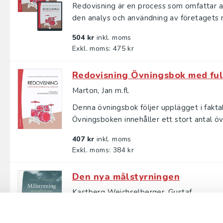
Redovisning är en process som omfattar all
den analys och användning av företagets r
504 kr
inkl. moms
Exkl. moms: 475 kr
Redovisning Övningsbok med ful
Marton, Jan m.fl.
Denna övningsbok följer upplägget i faktab
Övningsboken innehåller ett stort antal övn
407 kr
inkl. moms
Exkl. moms: 384 kr
Den nya målstyrningen
Kastberg Weichselberger, Gustaf
Målstyrning är en av de mest använda styr
Förespråkare lyfter fram dess förmåga att s