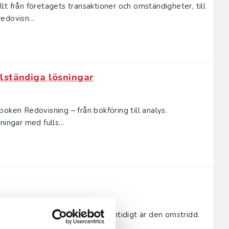
t från företagets transaktioner och omständigheter, till
edovisn...
lständiga lösningar
oken Redovisning – från bokföring till analys.
ingar med fulls...
formerna i offentlig sektor. Samtidigt är den omstridd.
kapa ri...