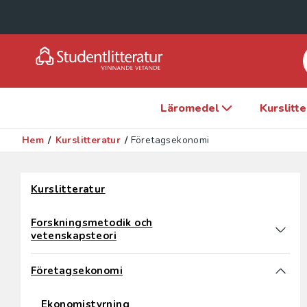
Läromedel
Kurslitt
Hem
/
Kurslitteratur
/
Företagsekonomi
Hoppa över filter
Kurslitteratur
Forskningsmetodik och
vetenskapsteori
Företagsekonomi
Ekonomistyrning