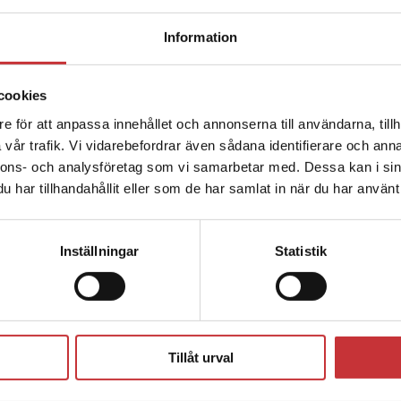
335 kr
inkl. moms
Information
Exkl. moms: 316 kr
cookies
Marknadsföring
e för att anpassa innehållet och annonserna till användarna, tillh
Parment, Anders
vår trafik. Vi vidarebefordrar även sådana identifierare och anna
Marknadsföring har förändrats på ett gen
nnons- och analysföretag som vi samarbetar med. Dessa kan i sin
Konsumenter översköljs dagligen med erb
har tillhandahållit eller som de har samlat in när du har använt 
345 kr
inkl. moms
Exkl. moms: 325 kr
Inställningar
Statistik
Övningar till Modern industriel
Engwall, Mats m.fl.
Dagens ingenjörer måste ha kompetens at
Tillåt urval
tekniska beslut och de tekniska konsekvense
384 kr
inkl. moms