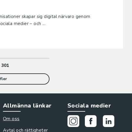
nisationer skapar sig digital närvaro genom
ciala medier – och ...
v
301
fler
Allmänna länkar
Sociala medier
Om oss
Avtal och rättigheter