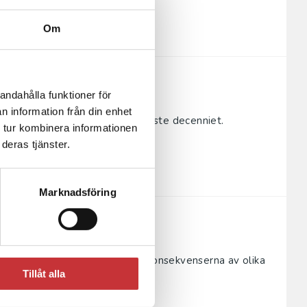
Om
andahålla funktioner för
n information från din enhet
omgripande sätt under det senaste decenniet.
 tur kombinera informationen
judanden. Nya affärsmod...
deras tjänster.
Marknadsföring
l ekonomi
t förstå både de ekonomiska konsekvenserna av olika
Tillåt alla
rna av olika ...