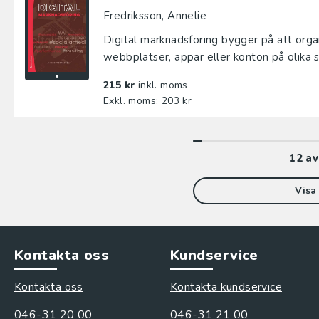
Fredriksson, Annelie
Digital marknadsföring bygger på att orga
webbplatser, appar eller konton på olika so
215 kr
inkl. moms
Exkl. moms: 203 kr
12
a
Visa 
Kontakta oss
Kundservice
Kontakta oss
Kontakta kundservice
046-31 20 00
046-31 21 00