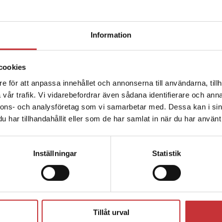
Hanne Aagaard
Författare
Hanne Aagaard, sjuksköterska, filosofie doktor. Utbildad
Information
professor vid Aarhus universitet, Institut f...
cookies
Ellen Aagaard Nøhr
Författare
e för att anpassa innehållet och annonserna till användarna, tillh
Ellen Aagaard Nøhr, professor, University of Southern De
vår trafik. Vi vidarebefordrar även sådana identifierare och anna
nnons- och analysföretag som vi samarbetar med. Dessa kan i sin
har tillhandahållit eller som de har samlat in när du har använt 
Jarle Aarbakke
Författare
Inställningar
Statistik
Cecilia Aare
Författare
Cecilia Aare undervisar i journalistik vid Södertörns högsko
arbetat som reporter i dagsp...
Tillåt urval