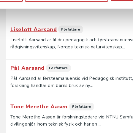
Trond F. Aarre
Författare
Liselott Aarsand
Författare
Liselott Aarsand är fil.dr i pedagogik och førsteamanuensi
rådgivningsvitenskap, Norges teknisk-naturvitenskap...
Pål Aarsand
Författare
Pål Aarsand är førsteamanuensis vid Pedagogisk institutt
forskning handlar om barns bruk av ny...
Tone Merethe Aasen
Författare
Tone Merethe Aasen är forskningsledare vid NTNU Samfun
civilingenjör inom teknisk fysik och har en ...