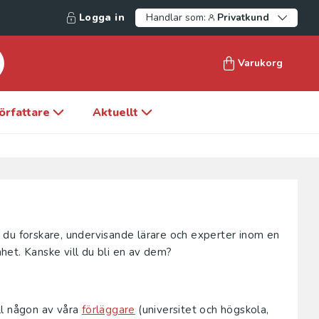
Logga in
Handlar som:
Privatkund
Varukorg
örfattare
Aktuellt
ar du forskare, undervisande lärare och experter inom en
et. Kanske vill du bli en av dem?
ill någon av våra
förläggare
(universitet och högskola,