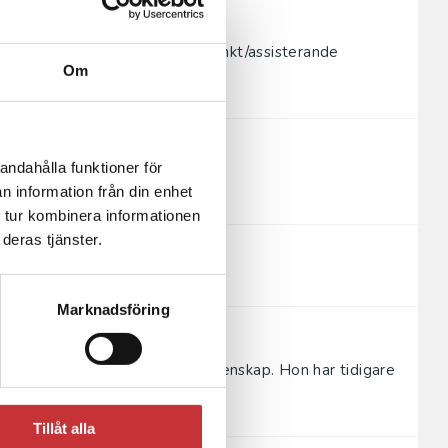
 som NIDCAPprofessionell. Adjunkt/assisterande
Om
andahålla funktioner för
nmark.
n information från din enhet
 tur kombinera informationen
deras tjänster.
Marknadsföring
la och är fil.mag. i litteraturvetenskap. Hon har tidigare
Tillåt alla