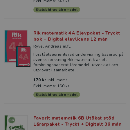
Exkl. moms: 347 kr
Statsbidrag läromedel
Rik matematik 4A Elevpaket - Tryckt
bok + Digital elevlicens 12 mån
Ryve, Andreas m.fl.
Förståelseorienterad undervisning baserad på
svensk forskning Rik matematik är ett
forskningsbaserat läromedel, utvecklat och
utprovat i samarbete ...
170 kr
inkl. moms
Exkl. moms: 160 kr
Statsbidrag läromedel
Favorit matematik 6B Utökat stöd
Lärarpaket - Tryckt + Digitalt 36 mån