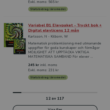
Exkl. moms: 565 kr
Statsbidrag läromedel
Variabel B1 Elevpaket - Tryckt bok +
Digital elevlicens 12 mån
Karlsson, N - Kilborn, W
Matematisk problemlösning med utmanande
uppgifter för goda kunskaper och förmågor
MÖJLIGHET ATT UPPTÄCKA VIKTIGA
MATEMATISKA SAMBAND För elever ...
245 kr
inkl. moms
Exkl. moms: 231 kr
Statsbidrag läromedel
12
av
117
Visa fler