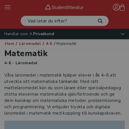
Handlar som:
Privatkund
Hem
/
Läromedel
/
4-6
/
Matematik
Matematik
4-6 - Läromedel
Våra läromedel i matematik hjälper elever i åk 4–6 att
utveckla sitt matematiska tänkande. Med rätt
matteläromedel kan du som lärare eller specialpedagog
stötta elevernas matematiska självförtroende och ge
dem kunskap om matematiska metoder, problemlösning
och programmering. Vi erbjuder tryckta och digitala
läromedel i matematik med koppling till kunskapskraven.