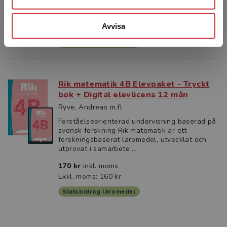
MATEMATISKA SAMBAND För elever ...
245 kr
inkl. moms
Avvisa
Exkl. moms: 231 kr
Statsbidrag läromedel
Rik matematik 4B Elevpaket - Tryckt
bok + Digital elevlicens 12 mån
Ryve, Andreas m.fl.
Förståelseorienterad undervisning baserad på
svensk forskning Rik matematik är ett
forskningsbaserat läromedel, utvecklat och
utprovat i samarbete ...
170 kr
inkl. moms
Exkl. moms: 160 kr
Statsbidrag läromedel