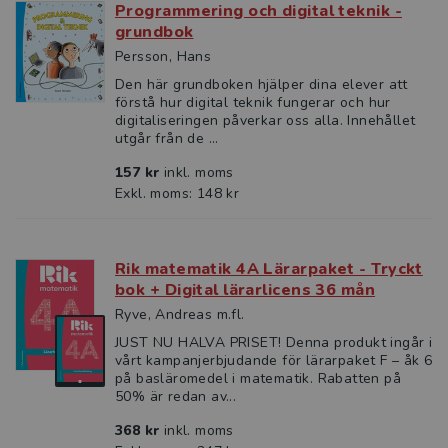
Programmering och digital teknik -
grundbok
Persson, Hans
Den här grundboken hjälper dina elever att
förstå hur digital teknik fungerar och hur
digitaliseringen påverkar oss alla. Innehållet
utgår från de ...
157 kr
inkl. moms
Exkl. moms: 148 kr
Rik matematik 4A Lärarpaket - Tryckt
bok + Digital lärarlicens 36 mån
Ryve, Andreas m.fl.
JUST NU HALVA PRISET! Denna produkt ingår i
vårt kampanjerbjudande för lärarpaket F – åk 6
på basläromedel i matematik. Rabatten på
50% är redan av...
368 kr
inkl. moms