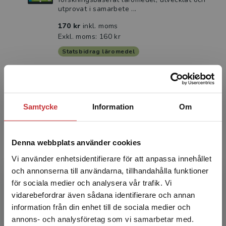
utprovat i samarbete ...
170 kr
inkl. moms
Exkl. moms: 160 kr
Statsbidrag läromedel
Variabel B3 Elevpaket - Tryckt bok +
Digital elevlicens 12 mån
Samtycke
Information
Om
Karlsson, N - Kilborn, W
Matematisk problemlösning med utmanande
uppgifter för goda kunskaper och förmågor
Denna webbplats använder cookies
MÖJLIGHET ATT UPPTÄCKA VIKTIGA
MATEMATISKA SAMBAND För elever ...
Vi använder enhetsidentifierare för att anpassa innehållet
och annonserna till användarna, tillhandahålla funktioner
245 kr
inkl. moms
för sociala medier och analysera vår trafik. Vi
Exkl. moms: 231 kr
Begränsad fraktregion
vidarebefordrar även sådana identifierare och annan
Statsbidrag läromedel
information från din enhet till de sociala medier och
annons- och analysföretag som vi samarbetar med.