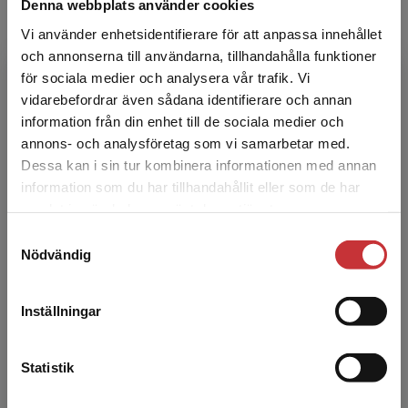
Denna webbplats använder cookies
Skolutveckling genom samtal
Sternudd Groth, M-M - Evermark, M (red.)
Vi använder enhetsidentifierare för att anpassa innehållet
och annonserna till användarna, tillhandahålla funktioner
Kommunikation och samtal skapar liv, kultur
och lärande och fungerar som ett kitt i
för sociala medier och analysera vår trafik. Vi
förskolans och skolans värld. När samtal
Begränsad fraktregion
vidarebefordrar även sådana identifierare och annan
används långsiktigt oc...
information från din enhet till de sociala medier och
402 kr
inkl. moms
annons- och analysföretag som vi samarbetar med.
Exkl. moms: 379 kr
Dessa kan i sin tur kombinera informationen med annan
information som du har tillhandahållit eller som de har
Det verkar som att du besöker
samlat in när du har använt deras tjänster.
studentlitteratur.se via en enhet utanför Sverige.
7 nycklar till självledarskap
Samtyckesval
Vi erbjuder inte leveranser utanför Sverige. För
Thór Hilmarsson, Hilmar
Nödvändig
att kunna slutföra ett köp måste
Upptäck din förmåga till självledarskap och ta
leveransadressen vara i Sverige.
Läs mer
kontroll över ditt liv med 7 nycklar till
självledarskap - för större framgång och
Inställningar
djupare mening. I...
Kontakta kundservice
312 kr
inkl. moms
Statistik
Exkl. moms: 294 kr