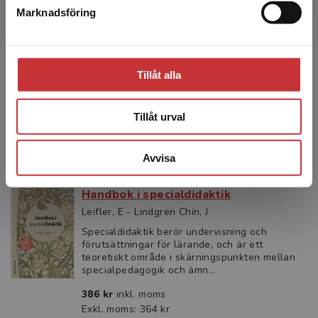
Marknadsföring
Stäng
Matematik med mening
Perez, Miguel
Matematik med mening visar hur
Tillåt alla
matematikundervisning kan förändras på
djupet. Genom nära samarbeten med lärare
identifieras didaktiska utmaningar o...
Tillåt urval
186 kr
inkl. moms
Exkl. moms: 175 kr
Avvisa
Handbok i specialdidaktik
Leifler, E - Lindgren Chin, J
Specialdidaktik berör undervisning och
förutsättningar för lärande, och är ett
teoretiskt område i skärningspunkten mellan
specialpedagogik och ämn...
386 kr
inkl. moms
Exkl. moms: 364 kr