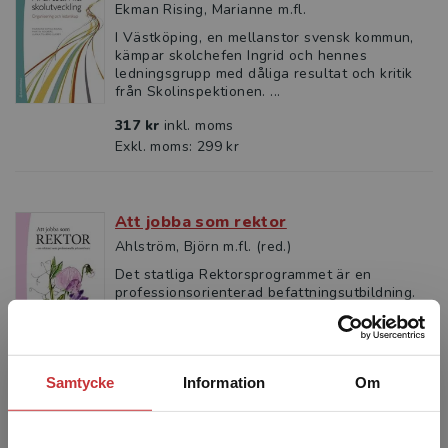
Ekman Rising, Marianne m.fl.
I Västköping, en mellanstor svensk kommun,
kämpar skolchefen Ingrid och hennes
ledningsgrupp med dåliga resultat och kritik
från Skolinspektionen. ...
317 kr
inkl. moms
Exkl. moms: 299 kr
Att jobba som rektor
Ahlström, Björn m.fl. (red.)
Det statliga Rektorsprogrammet är en
professionsorienterad befattningsutbildning.
Att som rektor agera professionellt är i detta
sammanhang en fråg...
523 kr
inkl. moms
Samtycke
Information
Om
Exkl. moms: 493 kr