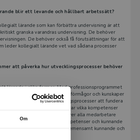
ärande blir ett levande och hållbart arbetssätt?
ollegialt lärande som kan förbättra undervisning är att
 kritiskt granska varandras undervisning. De behöver
ndervisningen. De behöver också få förutsättningar för att
som leder kollegialt lärande vet vad sådana processer
ommer att påverka hur utvecklingsprocesser behöver
gialt lärande i olika former. Med professionsprogrammet
å individens utveckling. Hur de förmågor och kunskaper
ågot för de som leder utvecklingsprocesser att fundera
lsammans med sin personal inventerar vilka kompetenser
ksamheten. Visst kunnande behöver alla medarbetare
Om
 i verksamheten. Oavsett om kompetenser och kunnande
alt. Vi är övertygade om att ett gemensamt kunnande och
levers lärande och utveckling.