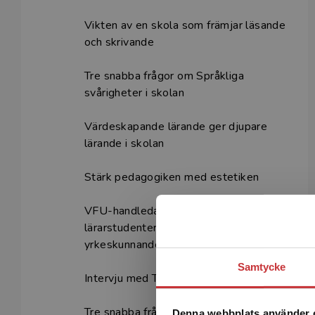
Vikten av en skola som främjar läsande
och skrivande
Tre snabba frågor om Språkliga
svårigheter i skolan
Värdeskapande lärande ger djupare
lärande i skolan
Stärk pedagogiken med estetiken
VFU-handledares betydelse för
lärarstudenters praktiska
yrkeskunnande
Samtycke
Intervju med Therese Nilsson
Tre snabba frågor om Fritidshemmet i
Denna webbplats använder 