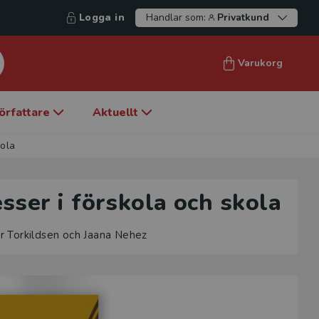
Logga in
Handlar som:
Privatkund
Varukorg
örfattare
Aktuellt
kola
sser i förskola och skola
r Torkildsen och Jaana Nehez