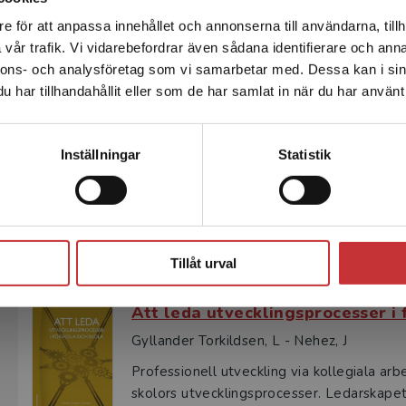
Den tekniska utvecklingen med digitala lärverktyg och olika
det att arbeta för att utvecklingen av didaktik och pedag
e för att anpassa innehållet och annonserna till användarna, tillh
Det verkar som att du besöker studentlitteratur.se via en
har processledare en viktig funktion att fylla.
vår trafik. Vi vidarebefordrar även sådana identifierare och anna
enhet utanför Sverige. Vi erbjuder inte leveranser utanför
nnons- och analysföretag som vi samarbetar med. Dessa kan i sin
Sverige. För att kunna slutföra ett köp måste
har tillhandahållit eller som de har samlat in när du har använt 
leveransadressen vara i Sverige.
Läs mer
Kontakta kundservice
Inställningar
Statistik
Vi är övertygade om att ett gemensamt
hela kollegiet gynnar barns och elevers 
Stäng
Tillåt urval
Att leda utvecklingsprocesser i 
Gyllander Torkildsen, L - Nehez, J
Professionell utveckling via kollegiala ar
skolors utvecklingsprocesser. Ledarskapet 