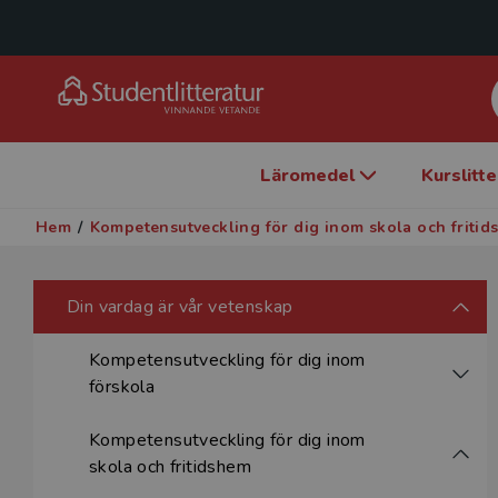
Läromedel
Kurslitt
Hem
/
Kompetensutveckling för dig inom skola och friti
Din vardag är vår vetenskap
Kompetensutveckling för dig inom
förskola
Kompetensutveckling för dig inom
skola och fritidshem