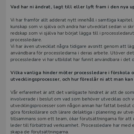
Vad har ni ändrat, lagt till eller lyft fram i den nya
Vi har framför allt adderat nytt innehåll i samtliga kapit
kunskap som vi själva och andra har utvecklat sedan vi sk
redskap som vi själva har börjat lägga till i processledarut
processledare.
Vi har även utvecklat några tidigare avsnitt genom att läg
användbara för processledarna i deras arbete. Utöver det
processledare vi har utbildat har funnit användbara i det 
Vilka vanliga hinder möter processledare i förskola 
utvecklingsprocesser, och hur föreslår ni att man ka
Vår erfarenhet är att det vanligaste hindret är att de som 
involverade i beslut om vad som behöver utvecklas och varf
utvecklingsprocesser som någon annan har fattat beslut 
göra förskollärare och lärare delaktiga i planering av ut
tillsammans som ett team, ökar förutsättningarna för att
leder till förbättrad verksamhet. Processledare har med en
skapa de förutsättningarna.