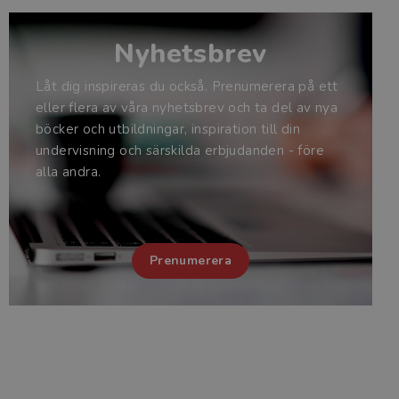
Nyhetsbrev
Låt dig inspireras du också. Prenumerera på ett
eller flera av våra nyhetsbrev och ta del av nya
böcker och utbildningar, inspiration till din
undervisning och särskilda erbjudanden - före
alla andra.
Prenumerera