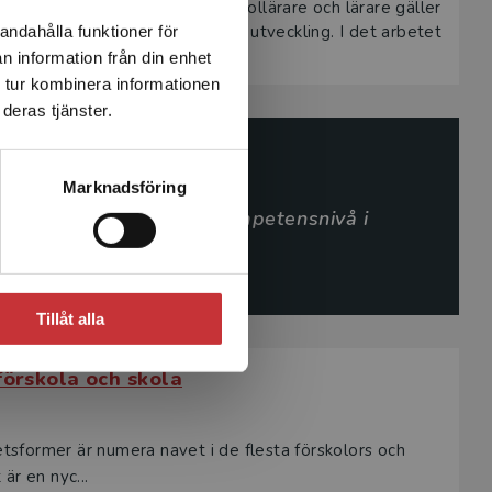
 AI-tjänster går fort. För förskollärare och lärare gäller
ogik går hand i hand med denna utveckling. I det arbetet
andahålla funktioner för
n information från din enhet
 tur kombinera informationen
deras tjänster.
Marknadsföring
 kunnande och en hög kompetensnivå i
lärande och utveckling.
Tillåt alla
förskola och skola
betsformer är numera navet i de flesta förskolors och
är en nyc...