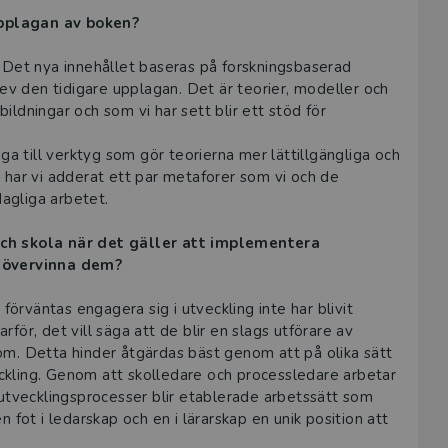
 upplagan av boken?
el. Det nya innehållet baseras på forskningsbaserad
rev den tidigare upplagan. Det är teorier, modeller och
bildningar och som vi har sett blir ett stöd för
ga till verktyg som gör teorierna mer lättillgängliga och
 har vi adderat ett par metaforer som vi och de
dagliga arbetet.
och skola när det gäller att implementera
n övervinna dem?
förväntas engagera sig i utveckling inte har blivit
ör, det vill säga att de blir en slags utförare av
om. Detta hinder åtgärdas bäst genom att på olika sätt
veckling. Genom att skolledare och processledare arbetar
 utvecklingsprocesser blir etablerade arbetssätt som
 fot i ledarskap och en i lärarskap en unik position att