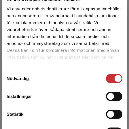
Bolånerådgivare ska i dag licensieras hos
SwedSec för att säkerställa en
Vi använder enhetsidentifierare för att anpassa innehållet
branschgemensam kompetens och öka
och annonserna till användarna, tillhandahålla funktioner
konsumentskyddet. Faktaboken Bolån ger ...
för sociala medier och analysera vår trafik. Vi
305 kr
inkl. moms
Begränsad fraktregion
vidarebefordrar även sådana identifierare och annan
Exkl. moms: 288 kr
information från din enhet till de sociala medier och
annons- och analysföretag som vi samarbetar med.
Dessa kan i sin tur kombinera informationen med annan
Bolån - Övningsbok med lösningar
information som du har tillhandahållit eller som de har
Det verkar som att du besöker
Ridder, Anette
samlat in när du har använt deras tjänster.
studentlitteratur.se via en enhet utanför Sverige.
Bolånerådgivare ska i dag licensieras hos
Samtyckesval
Vi erbjuder inte leveranser utanför Sverige. För
SwedSec för att säkerställa en
Nödvändig
branschgemensam kompetens och öka
att kunna slutföra ett köp måste
konsumentskyddet. Faktaboken Bolån ger ...
leveransadressen vara i Sverige.
Läs mer
190 kr
inkl. moms
Inställningar
Exkl. moms: 179 kr
Kontakta kundservice
Statistik
Placeringsrådgivning samt