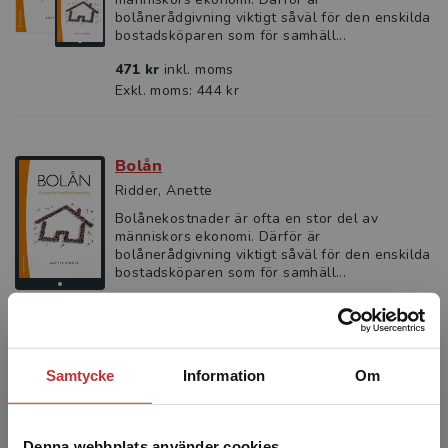
bolånerådgivning viktigt såväl för den enskilda
bostadsköparen som för samhäll...
471 kr
inkl. moms
Exkl. moms: 444 kr
Bolån
Ridder, Anette
Bolånekostnader är ofta en stor del av
människors ekonomi. Därför är
bolånerådgivning viktigt såväl för den enskilda
bostadsköparen som för samhäll...
294 kr
inkl. moms
Exkl. moms: 277 kr
Samtycke
Information
Om
Bolån - Övningsbok med lösningar
Ridder, Anette
Denna webbplats använder cookies