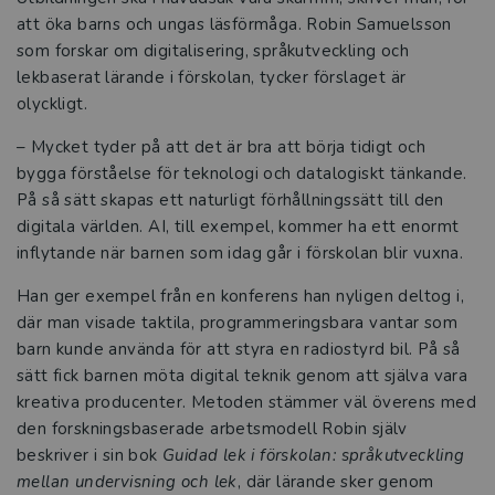
mycket mer än en skärm
att öka barns och ungas läsförmåga. Robin Samuelsson
som forskar om digitalisering, språkutveckling och
Tre frågor till Kristina Hermansson och
lekbaserat lärande i förskolan, tycker förslaget är
Anna Nordenstam
olyckligt.
– Mycket tyder på att det är bra att börja tidigt och
Tre snabba frågor till Birgitta Kennedy
bygga förståelse för teknologi och datalogiskt tänkande.
På så sätt skapas ett naturligt förhållningssätt till den
Så ger vi barnen språkets gåva i
digitala världen. AI, till exempel, kommer ha ett enormt
förskolan
inflytande när barnen som idag går i förskolan blir vuxna.
Språkutveckling som lever kvar och gör
Han ger exempel från en konferens han nyligen deltog i,
skillnad
där man visade taktila, programmeringsbara vantar som
barn kunde använda för att styra en radiostyrd bil. På så
De satsar på språket – så stöttar Eslöv
sätt fick barnen möta digital teknik genom att själva vara
sina pedagoger
kreativa producenter. Metoden stämmer väl överens med
den forskningsbaserade arbetsmodell Robin själv
Hallbibliotek och bokpåsar – på
beskriver i sin bok
Guidad lek i förskolan: språkutveckling
Academedias förskolor står språket i
mellan undervisning och lek
, där lärande sker genom