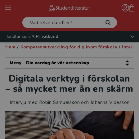
Handlar som:
Privatkund
Hem
/
Kompetensutveckling för dig inom förskola
/
Intervj
Meny - Din vardag är vår vetenskap
Digitala verktyg i förskolan
Din vardag är vår vetenskap
– så mycket mer än en skärm
Kompetensutveckling för dig inom
förskola
Intervju med Robin Samuelsson och Johanna Videsson
Förskoleforum
Intervjuer