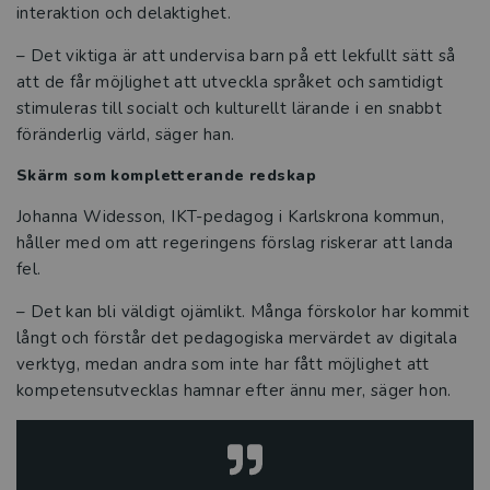
fokus
interaktion och delaktighet.
– Det viktiga är att undervisa barn på ett lekfullt sätt så
Ta vara på barns naturliga nyfikenhet
att de får möjlighet att utveckla språket och samtidigt
stimuleras till socialt och kulturellt lärande i en snabbt
Dyk djupare i hållbarhetsfrågor
föränderlig värld, säger han.
Digitala verktyg lika viktiga som kritor
Skärm som kompletterande redskap
och lego i Göteborgs förskolor
Johanna Widesson, IKT-pedagog i Karlskrona kommun,
Kompetensutveckling och inspiration
håller med om att regeringens förslag riskerar att landa
viktigt när Avesta satsar på förskolan
fel.
– Det kan bli väldigt ojämlikt. Många förskolor har kommit
Tre frågor till Tobias Rasmussen och
långt och förstår det pedagogiska mervärdet av digitala
Oscar Strömberg
verktyg, medan andra som inte har fått möjlighet att
kompetensutvecklas hamnar efter ännu mer, säger hon.
Tre frågor till Katarina Strömberg
Tre frågor till Ann S. Pihlgren