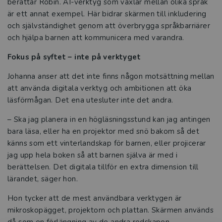
berättar Robin. AI-verktyg som växlar mellan olika språk
och fritidshem
är ett annat exempel. Här bidrar skärmen till inkludering
och självständighet genom att överbrygga språkbarriärer
Kataloger 2026
och hjälpa barnen att kommunicera med varandra.
Fokus på syftet – inte på verktyget
Johanna anser att det inte finns någon motsättning mellan
att använda digitala verktyg och ambitionen att öka
läsförmågan. Det ena utesluter inte det andra.
– Ska jag planera in en högläsningsstund kan jag antingen
bara läsa, eller ha en projektor med snö bakom så det
känns som ett vinterlandskap för barnen, eller projicerar
jag upp hela boken så att barnen själva är med i
berättelsen. Det digitala tillför en extra dimension till
lärandet, säger hon.
Hon tycker att de mest användbara verktygen är
mikroskopägget, projektorn och plattan. Skärmen används
då som en förlängning av de andra redskapen.