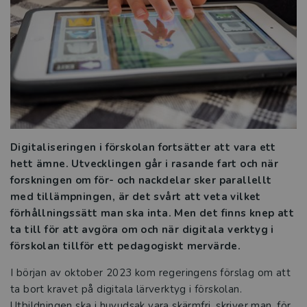
Tre frågor till Marie Lindvall Wahlberg
och Anne-Charlotte Carlsson
Förskoleprojekt i naturvetenskap och
teknik
Sätt fokus på språket
Rätt stöd i rätt tid
Digitaliseringen i förskolan fortsätter att vara ett
hett ämne. Utvecklingen går
i rasande fart och när
Teknik för alla
forskningen om för- och nackdelar sker parallellt
med tillämpningen, är det svårt att veta vilket
Låt fantasin flöda och föreställningen
förhållningssätt man ska inta. Men det finns knep att
börja
ta till för att avgöra om och när digitala verktyg i
förskolan tillför ett pedagogiskt mervärde.
Så möter du barn med särskilda behov i
förskolan
I början av oktober 2023 kom regeringens förslag om att
ta bort kravet på digitala lärverktyg i förskolan.
Digitala verktyg i förskolan – så
Utbildningen ska i huvudsak vara skärmfri, skriver man, för