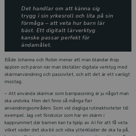
Tre frågor till Gezim Isufi
Det handlar om att känna sig
trygg i sin yrkesroll och lita på sin
Digital kreativitet i förskolans
förmåga – att veta hur barn lär
undervisning
bäst. Ett digitalt lärverktyg
kanske passar perfekt för
Ett viktigt verktyg i förskolans
ändamålet.
långsiktiga kvalitetsarbete
Både Johanna och Robin menar att man blandar ihop
I Luleå satsar man på en helhetslösning
äpplen och päron när man likställer digitala verktyg med
för kompetensutvecklingen
skärmanvändning och passivitet, och att det är ett vanligt
misstag.
Ett specialpedagogiskt förhållningssätt
för alla barns bästa
– Att använda skärmar som barnpassning är ju något man
ska undvika. Men det finns så många fler
Språkfrämjande arbete
användningsområden. Som vid dagliga rutinaktiviteter till
exempel. Jag vet förskolor som har en skärm i
Digitala utbildningspaket förskola
kapprummet där barnen kan ta hjälp av AI för att få veta
vilket väder det ska bli och vilka ytterkläder de ska ta på,
Kompetensutveckling för dig inom skola