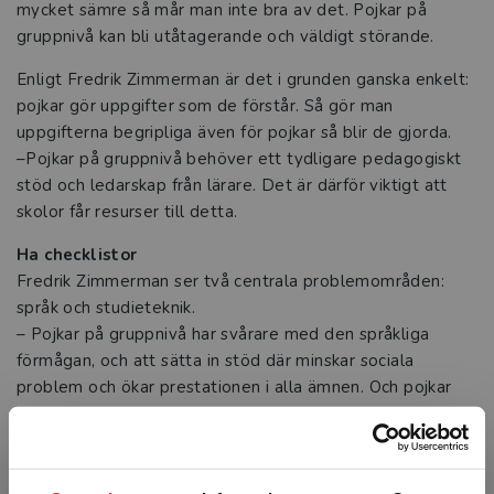
mycket sämre så mår man inte bra av det. Pojkar på
Intervju med Emelie Östman-Fritzin
gruppnivå kan bli utåt­agerande och väldigt störande.
Utbildning ska minska klyftorna
Enligt Fredrik Zimmerman är det i grunden ganska enkelt:
pojkar gör uppgifter som de förstår. Så gör man
Utvecklingsstrategen som vill skapa
uppgifterna begripliga även för pojkar så blir de gjorda.
bättre balans i skolan
–Pojkar på gruppnivå behöver ett tydligare pedagogiskt
stöd och ledarskap från lärare. Det är därför viktigt att
Fokus på lärande viktigt även i
skolor får resurser till detta.
resursskola
Ha checklistor
De ger nycklar till hållbar skolutveckling
Fredrik Zimmerman ser två centrala problemområden:
språk och studieteknik.
Tre frågor till Anna Borg och Gunilla
– Pojkar på gruppnivå har svårare med den språkliga
Carlsson Kendall
förmågan, och att sätta in stöd där minskar sociala
problem och ökar prestationen i alla ämnen. Och pojkar
Tre frågor till Pär Larsson och Jan
behöver mer stöd i att kunna ta hand om sina egna
Löwstedt
studier. Att lära pojkar studieteknik är en framgångsfaktor
på de skolor där det fungerar bättre, säger han.
Intervju om boken Upptäck skolans