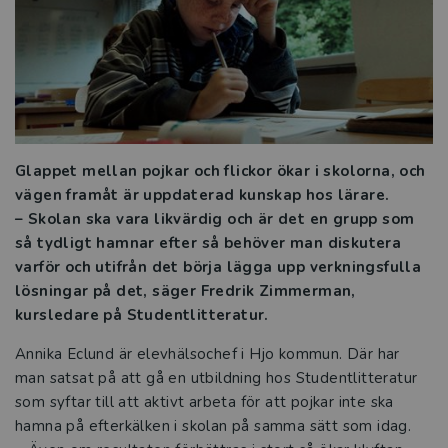
Att leda ett effektivt elevhälsoarbete
Alternativa och kompletterande former
Hitta läsflyt och bygg upp ordförrådet
Glappet mellan pojkar och flickor ökar i skolorna, och
Grunderna i läs- och skrivinlärning
vägen framåt är uppdaterad kunskap hos lärare.
– Skolan ska vara likvärdig och är det en grupp som
Kraften i den kollektiva förmågan
så tydligt hamnar efter så behöver man diskutera
varför och utifrån det börja lägga upp verkningsfulla
Läsning och gestaltning – att arbeta
lösningar på det, säger Fredrik Zimmerman,
med litteratur på mellanstadiet
kursledare på Studentlitteratur.
Elevhälsan i förändring
Annika Eclund är elevhälsochef i Hjo kommun. Där har
man satsat på att gå en utbildning hos Studentlitteratur
Räkna med framgång
som syftar till att aktivt arbeta för att pojkar inte ska
hamna på efterkälken i skolan på samma sätt som idag.
Att leda utvecklingsprocesser i förskola