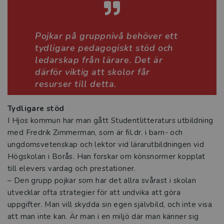
Vikten av en skola som främjar läsande
och skrivande
Pojkar på gruppnivå behöver ett
Tre snabba frågor om Språkliga
tydligare pedagogiskt stöd och
svårigheter i skolan
ledarskap från lärare. Det är
därför viktig att skolor får
Värdeskapande lärande ger djupare
resurser till detta.
lärande i skolan
Tydligare stöd
Stärk pedagogiken med estetiken
I Hjos kommun har man gått Studentlitteraturs utbildning
med Fredrik Zimmerman, som är fil.dr. i barn- och
VFU-handledares betydelse för
ungdomsvetenskap och lektor vid lärarutbildningen vid
lärarstudenters praktiska yrkeskunnande
Högskolan i Borås. Han forskar om könsnormer kopplat
till elevers vardag och prestationer.
Intervju med Therese Nilsson
– Den grupp pojkar som har det allra svårast i skolan
utvecklar ofta strategier för att undvika att göra
Tre snabba frågor om Fritidshemmet i
uppgifter. Man vill skydda sin egen självbild, och inte visa
teori och praktik
att man inte kan. Är man i en miljö där man känner sig