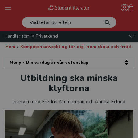
Handlar som:
Privatkund
Hem
/
Kompetensutveckling för dig inom skola och fritids
Meny - Din vardag är vår vetenskap
Utbildning ska minska
Din vardag är vår vetenskap
klyftorna
Kompetensutveckling för dig inom
förskola
Intervju med Fredrik Zimmerman och Annika Eclund
Kompetensutveckling för dig inom skola
och fritidshem
Intervjuer