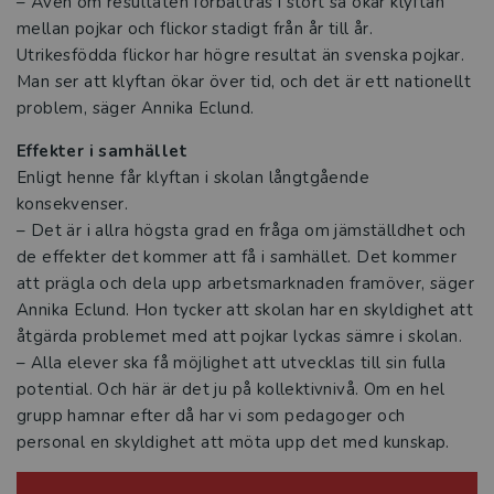
– Även om resultaten förbättras i stort så ökar klyftan
och skola
mellan pojkar och flickor stadigt från år till år.
Utrikesfödda flickor har högre resultat än svenska pojkar.
Ämnesdidaktik för elever med
Man ser att klyftan ökar över tid, och det är ett nationellt
intellektuell funktionsnedsättning
problem, säger Annika Eclund.
Effekter i samhället
Bygg starka elevrelationer och skapa
Enligt henne får klyftan i skolan långtgående
tillgänglig lärmiljö
konsekvenser.
– Det är i allra högsta grad en fråga om jämställdhet och
Det ska vara lätt att läsa!
de effekter det kommer att få i samhället. Det kommer
att prägla och dela upp arbetsmarknaden framöver, säger
Läs – i alla ämnen
Annika Eclund. Hon tycker att skolan har en skyldighet att
åtgärda problemet med att pojkar lyckas sämre i skolan.
Från forskning till framgång i
– Alla elever ska få möjlighet att utvecklas till sin fulla
klassrummet
potential. Och här är det ju på kollektivnivå. Om en hel
grupp hamnar efter då har vi som pedagoger och
De vill stärka lärares resiliens i
personal en skyldighet att möta upp det med kunskap.
yrkesvardagen