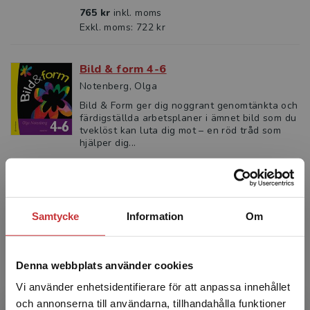
765 kr
inkl. moms
Exkl. moms: 722 kr
Bild & form 4-6
Notenberg, Olga
Bild & Form ger dig noggrant genomtänkta och
färdigställda arbetsplaner i ämnet bild som du
tveklöst kan luta dig mot – en röd tråd som
hjälper dig...
608 kr
inkl. moms
Exkl. moms: 574 kr
Statsbidrag läromedel
Samtycke
Information
Om
Denna webbplats använder cookies
Vi använder enhetsidentifierare för att anpassa innehållet
och annonserna till användarna, tillhandahålla funktioner