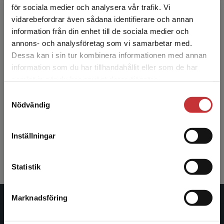
för sociala medier och analysera vår trafik. Vi
Begränsad fraktregion
vidarebefordrar även sådana identifierare och annan
information från din enhet till de sociala medier och
annons- och analysföretag som vi samarbetar med.
Dessa kan i sin tur kombinera informationen med annan
Allt har laddats in!
information som du har tillhandahållit eller som de har
Det verkar som att du besöker
samlat in när du har använt deras tjänster.
studentlitteratur.se via en enhet utanför Sverige.
3
av
3
Samtyckesval
Vi erbjuder inte leveranser utanför Sverige. För
Nödvändig
att kunna slutföra ett köp måste
leveransadressen vara i Sverige.
Läs mer
Inställningar
Kontakta kundservice
Statistik
Marknadsföring
Stäng
Studentlitteratur