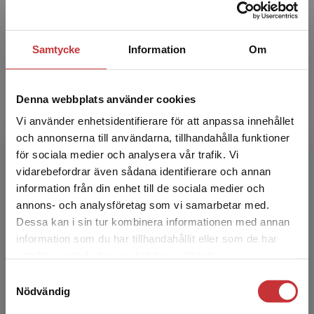
del erbjuder kvalificerade möjligheter för
eleven att arbeta hemma med sådant som
bara måste nötas in...
Samtycke
Information
Om
2 671 kr
inkl. moms
Exkl. moms: 2 520 kr
Denna webbplats använder cookies
Arc-en-ciel 6 - övningshäfte 10-pack
Vi använder enhetsidentifierare för att anpassa innehållet
och annonserna till användarna, tillhandahålla funktioner
Osbeck, Marie-Elen
för sociala medier och analysera vår trafik. Vi
Avsedd för de elever som vill ha sitt eget
Begränsad fraktregion
häfte att skriva in svaren till övningarna på.
vidarebefordrar även sådana identifierare och annan
Materialet är en samling sidor ur läroboken
information från din enhet till de sociala medier och
Arc-en-ciel 6.
annons- och analysföretag som vi samarbetar med.
742 kr
inkl. moms
Dessa kan i sin tur kombinera informationen med annan
Exkl. moms: 700 kr
information som du har tillhandahållit eller som de har
Det verkar som att du besöker
samlat in när du har använt deras tjänster.
Statsbidrag läromedel
studentlitteratur.se via en enhet utanför Sverige.
Samtyckesval
Vi erbjuder inte leveranser utanför Sverige. För
Nödvändig
att kunna slutföra ett köp måste
Arc-en-ciel 6 Lärarpaket - Tryckt bok