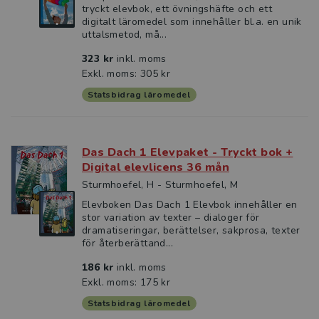
tryckt elevbok, ett övningshäfte och ett
digitalt läromedel som innehåller bl.a. en unik
uttalsmetod, må...
323 kr
inkl. moms
Exkl. moms: 305 kr
Statsbidrag läromedel
Das Dach 1 Elevpaket - Tryckt bok +
Digital elevlicens 36 mån
Sturmhoefel, H - Sturmhoefel, M
Elevboken Das Dach 1 Elevbok innehåller en
stor variation av texter – dialoger för
dramatiseringar, berättelser, sakprosa, texter
för återberättand...
186 kr
inkl. moms
Exkl. moms: 175 kr
Statsbidrag läromedel