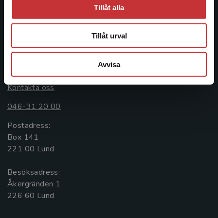
ledande utbildningsförlag. Med läromedel, kurslitteratur,
Tillåt alla
facklitteratur, utbildningar och digitala
informationstjänster i utbudet, finns Studentlitteratur med
Tillåt urval
längs hela kunskapsresan.
Kontakta oss
Avvisa
Kontakta oss
046-31 20 00
Postadress:
Box 141
221 00 Lund
Besöksadress:
Åkergränden 1