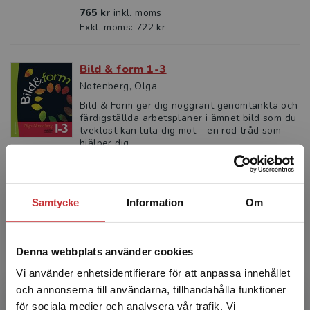
765 kr
inkl. moms
Exkl. moms: 722 kr
Bild & form 1-3
Notenberg, Olga
Bild & Form ger dig noggrant genomtänkta och
färdigställda arbetsplaner i ämnet bild som du
tveklöst kan luta dig mot – en röd tråd som
hjälper dig...
608 kr
inkl. moms
Exkl. moms: 574 kr
Samtycke
Information
Om
Denna webbplats använder cookies
Vi använder enhetsidentifierare för att anpassa innehållet
och annonserna till användarna, tillhandahålla funktioner
för sociala medier och analysera vår trafik. Vi