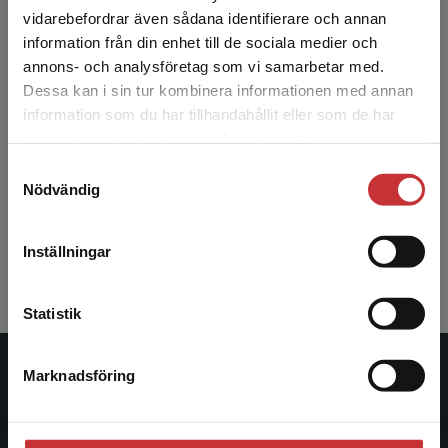
Begränsad fraktregion
vidarebefordrar även sådana identifierare och annan
information från din enhet till de sociala medier och
annons- och analysföretag som vi samarbetar med.
Dessa kan i sin tur kombinera informationen med annan
Allt har laddats in!
information som du har tillhandahållit eller som de har
Det verkar som att du besöker
samlat in när du har använt deras tjänster.
studentlitteratur.se via en enhet utanför Sverige.
3
av
3
Samtyckesval
Vi erbjuder inte leveranser utanför Sverige. För
Nödvändig
att kunna slutföra ett köp måste
leveransadressen vara i Sverige.
Läs mer
Inställningar
Kontakta kundservice
Statistik
Marknadsföring
Stäng
Studentlitteratur
Studentlitteratur grundades 1963 och är idag Sveriges