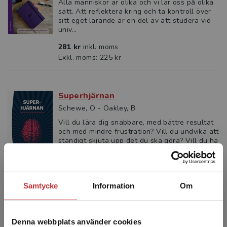
Alla människor är olika och vi lär oss på olika
sätt. Att reflektera kring och ta kontroll över
sitt eget lärande är en del av att studera vid
univ...
281 kr
inkl. moms
Exkl. moms: 225 kr
Superhjärnan
Schewe, O - Oakley, B
Vill du lära dig snabbare, med bättre resultat
och med mindre frustration? Vill du undvika att
ständigt skjuta upp det du ska göra? Vill du ha
matn...
267 kr
inkl. moms
Exkl. moms: 252 kr
Samtycke
Information
Om
Superhjärnan
Denna webbplats använder cookies