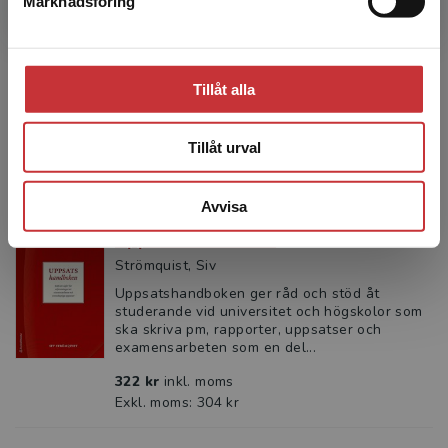
Marknadsföring
Uppsatshandboken
Stäng
Strömquist, Siv
Uppsatshandboken ger råd och stöd åt
studerande vid universitet och högskolor som
Tillåt alla
ska skriva pm, rapporter, uppsatser och
examensarbeten som en del...
199 kr
inkl. moms
Tillåt urval
Exkl. moms: 188 kr
Avvisa
Uppsatshandboken
Strömquist, Siv
Uppsatshandboken ger råd och stöd åt
studerande vid universitet och högskolor som
ska skriva pm, rapporter, uppsatser och
examensarbeten som en del...
322 kr
inkl. moms
Exkl. moms: 304 kr