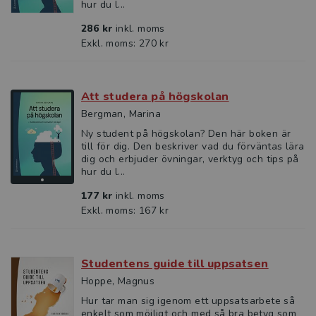
hur du l...
286 kr
inkl. moms
Exkl. moms: 270 kr
Att studera på högskolan
Bergman, Marina
Ny student på högskolan? Den här boken är
till för dig. Den beskriver vad du förväntas lära
dig och erbjuder övningar, verktyg och tips på
hur du l...
177 kr
inkl. moms
Exkl. moms: 167 kr
Studentens guide till uppsatsen
Hoppe, Magnus
Hur tar man sig igenom ett uppsatsarbete så
enkelt som möjligt och med så bra betyg som