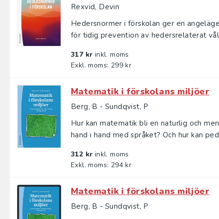
Rexvid, Devin
Hedersnormer i förskolan ger en angelägen
för tidig prevention av hedersrelaterat våld
317 kr
inkl. moms
Exkl. moms: 299 kr
Matematik i förskolans miljöer
Berg, B - Sundqvist, P
Hur kan matematik bli en naturlig och meni
hand i hand med språket? Och hur kan peda
312 kr
inkl. moms
Exkl. moms: 294 kr
Matematik i förskolans miljöer
Berg, B - Sundqvist, P