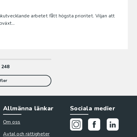
kutvecklande arbetet fått högsta prioritet. Viljan att
pväxt...
v
248
fler
Allmänna länkar
Sociala medier
Om oss
Avtal och rättigheter