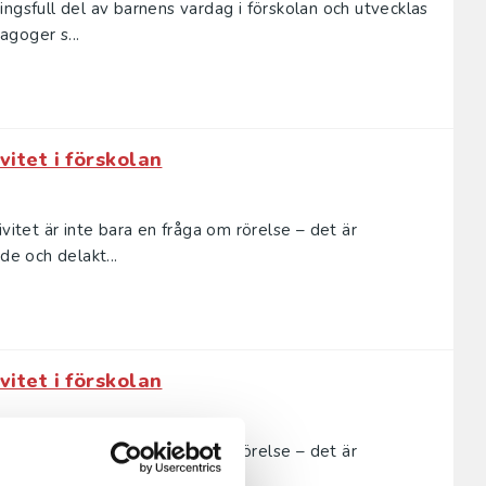
ngsfull del av ­barnens vardag i förskolan och utvecklas
goger s...
vitet i förskolan
vitet är inte bara en fråga om rörelse – det är
de och delakt...
vitet i förskolan
vitet är inte bara en fråga om rörelse – det är
de och delakt...