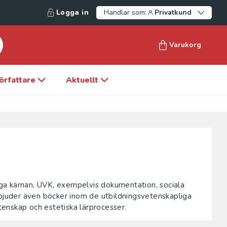
Logga in
Handlar som:
Privatkund
Varukorg
örfattare
Aktuellt
liga kärnan, UVK, exempelvis dokumentation, sociala
rbjuder även böcker inom de utbildningsvetenskapliga
enskap och estetiska lärprocesser.