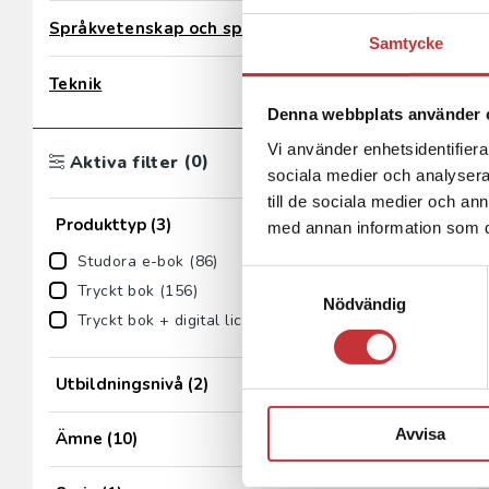
Språkvetenskap och språkdidaktik
Samtycke
Teknik
Denna webbplats använder 
Vi använder enhetsidentifierar
(0)
Aktiva filter
sociala medier och analysera 
till de sociala medier och a
Produkttyp
(3)
med annan information som du 
Studora e-bok (86)
Samtyckesval
Tryckt bok (156)
Nödvändig
Tryckt bok + digital licens (6)
Utbildningsnivå
(2)
Avvisa
Ämne
(10)