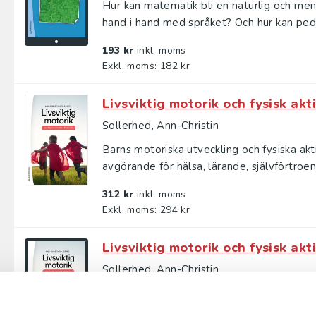
Hur kan matematik bli en naturlig och meni
hand i hand med språket? Och hur kan peda
193 kr
inkl. moms
Exkl. moms: 182 kr
Livsviktig motorik och fysisk akti
Sollerhed, Ann-Christin
Barns motoriska utveckling och fysiska akti
avgörande för hälsa, lärande, självförtroen
312 kr
inkl. moms
Exkl. moms: 294 kr
Livsviktig motorik och fysisk akti
Sollerhed, Ann-Christin
Barns motoriska utveckling och fysiska akti
avgörande för hälsa, lärande, självförtroen