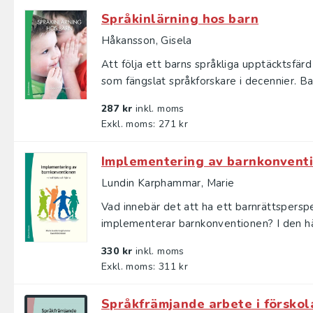
Språkinlärning hos barn
Håkansson, Gisela
Att följa ett barns språkliga upptäcktsfärd
som fängslat språkforskare i decennier. Barn
287 kr
inkl. moms
Exkl. moms: 271 kr
Implementering av barnkonvent
Lundin Karphammar, Marie
Vad innebär det att ha ett barnrättsperspe
implementerar barn­konventionen? I den hä
330 kr
inkl. moms
Exkl. moms: 311 kr
Språkfrämjande arbete i förskol