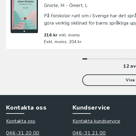
Gniste, M - Öinert, L
På förskolor runt om i Sverige har det språ
göra verklig skillnad för barns språkliga up
216 kr
inkl. moms
Exkl. moms: 204 kr
12
a
Visa 
Kontakta oss
Kundservice
Kontakta oss
Kontakta kundservice
046-31 20 00
046-31 21 00