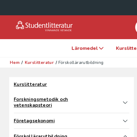
Läromedel
Kurslitt
Hem
/
Kurslitteratur
/
Förskollärarutbildning
Hoppa över filter
Kurslitteratur
Forskningsmetodik och
vetenskapsteori
Företagsekonomi
Förskollärarutbildning