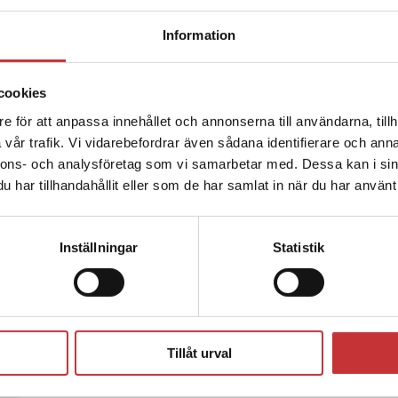
193 kr
inkl. moms
Information
Exkl. moms: 182 kr
Didaktik för bildning i förskolan
cookies
e för att anpassa innehållet och annonserna till användarna, tillh
Söderman, Alexandra (red.)
vår trafik. Vi vidarebefordrar även sådana identifierare och anna
Att bilda sig handlar om att som människa
nnons- och analysföretag som vi samarbetar med. Dessa kan i sin
och erfarenheter - men också om att omvä
har tillhandahållit eller som de har samlat in när du har använt 
287 kr
inkl. moms
Exkl. moms: 271 kr
Inställningar
Statistik
Didaktik för bildning i förskolan
Söderman, Alexandra (red.)
Att bilda sig handlar om att som människa
Tillåt urval
och erfarenheter - men också om att omvä
178 kr
inkl. moms