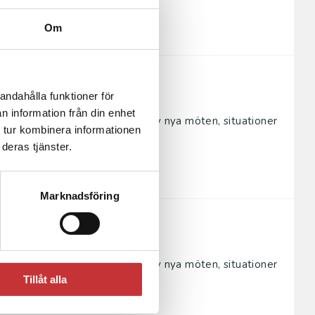
Om
andahålla funktioner för
n information från din enhet
 låta sig påverkas och formas av nya möten, situationer
 tur kombinera informationen
rdera såda...
deras tjänster.
Marknadsföring
 låta sig påverkas och formas av nya möten, situationer
Tillåt alla
rdera såda...