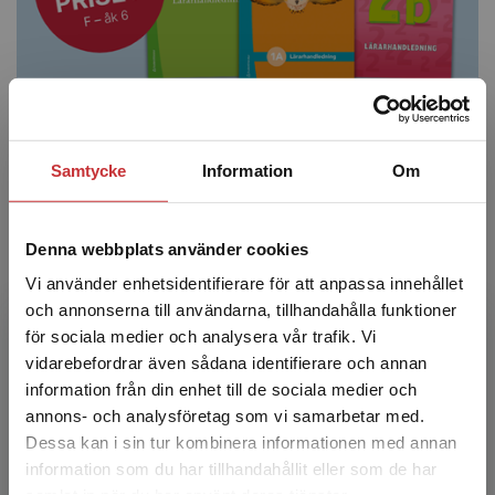
Lärarpaket i matematik – nu
Samtycke
Information
Om
till halva priset!
Denna webbplats använder cookies
Just nu får du som undervisar i matematik i F – åk 6
Vi använder enhetsidentifierare för att anpassa innehållet
våra lärarpaket till halva priset. Ta chansen att
och annonserna till användarna, tillhandahålla funktioner
investera i ett lärarpaket och få en komplett
för sociala medier och analysera vår trafik. Vi
pedagogisk lösning – för alla lärare förtjänar en riktigt
Begränsad fraktregion
vidarebefordrar även sådana identifierare och annan
bra verktygslåda.
information från din enhet till de sociala medier och
annons- och analysföretag som vi samarbetar med.
Läs mer om erbjudandet
Dessa kan i sin tur kombinera informationen med annan
information som du har tillhandahållit eller som de har
Det verkar som att du besöker