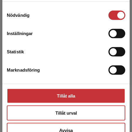
samlat in när du har använt deras tjänster.
studentlitteratur.se via en enhet utanför Sverige.
Samtyckesval
Vi erbjuder inte leveranser utanför Sverige. För
Nödvändig
att kunna slutföra ett köp måste
leveransadressen vara i Sverige.
Läs mer
Inställningar
Kontakta kundservice
Statistik
Marknadsföring
Stäng
Kostnadsfria provexemplar
Tillåt alla
Du som undervisar kan beställa kostnadsfria
provexemplar av en rad produkter. Ett provexemplar
Tillåt urval
ger dig möjlighet att i lugn och ro utforska innehållet
och utvärdera hur produkten passar in i din
Avvisa
undervisning.