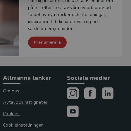
Låt dig inspireras du också. Prenumerera
på ett eller flera av våra nyhetsbrev och
ta del av nya böcker och utbildningar,
inspiration till din undervisning och
särskilda erbjudanden.
Prenumerera
Allmänna länkar
Sociala medier
Om oss
Avtal och rättigheter
Cookies
Cookieinställningar