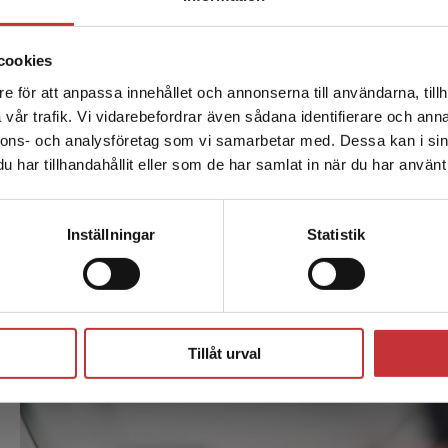
cookies
e för att anpassa innehållet och annonserna till användarna, tillh
Det verkar som att du besöker studentlitteratur.se via en
vår trafik. Vi vidarebefordrar även sådana identifierare och anna
enhet utanför Sverige. Vi erbjuder inte leveranser utanför
nnons- och analysföretag som vi samarbetar med. Dessa kan i sin
Sverige. För att kunna slutföra ett köp måste
har tillhandahållit eller som de har samlat in när du har använt 
leveransadressen vara i Sverige.
Läs mer
Kontakta kundservice
Inställningar
Statistik
Stäng
Tillåt urval