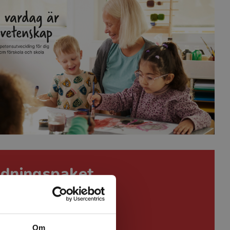
ildningspaket
mer
Om