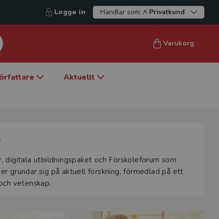
Logga in
Handlar som:
Privatkund
Varukorg
örfattare
Aktuellt
p
er, digitala utbildningspaket och Förskoleforum som
 grundar sig på aktuell forskning, förmedlad på ett
och vetenskap.