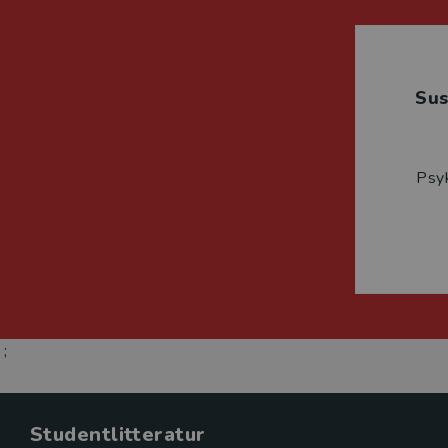
Su
Psyk
;
Studentlitteratur