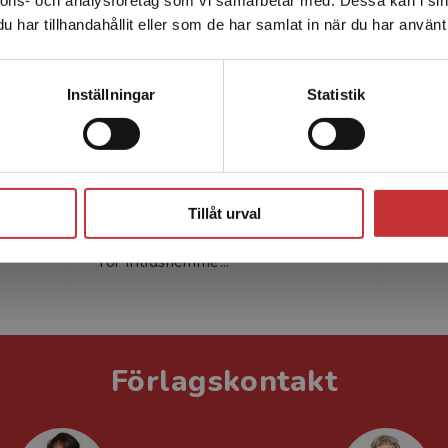
Sverige. För att kunna slutföra ett köp måste
har tillhandahållit eller som de har samlat in när du har använt 
leveransadressen vara i Sverige.
Läs mer
Kontakta kundservice
Inställningar
Statistik
Kristina Jonsson
Kristina Jonsson är filosofie doktor
Stäng
i didaktik och utbildad lärare med
inriktning mot språk och
Tillåt urval
språkutveckling. Hennes forskning
rör fritidshemme...
Förlagskontakt