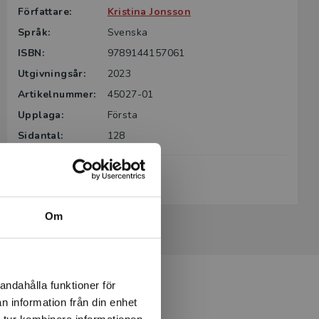
Författare:
Kristina Jonsson
Språk:
Svenska
ISBN:
9789144157061
Utgivningsår:
2023
Artikelnummer:
45027-01
Upplaga:
Första
Sidantal:
128
Köp- och leveransvillkor
Om
andahålla funktioner för
n information från din enhet
 tur kombinera informationen