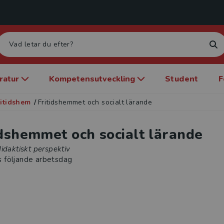
eratur
Kompetensutveckling
Student
F
ritidshem
/
Fritidshemmet och socialt lärande
idshemmet och socialt lärande
idaktiskt perspektiv
s följande arbetsdag