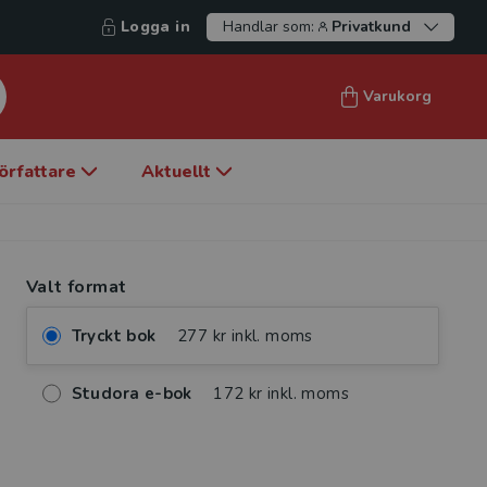
Logga in
Handlar som:
Privatkund
Varukorg
örfattare
Aktuellt
Valt format
Tryckt bok
277 kr inkl. moms
Studora e-bok
172 kr inkl. moms