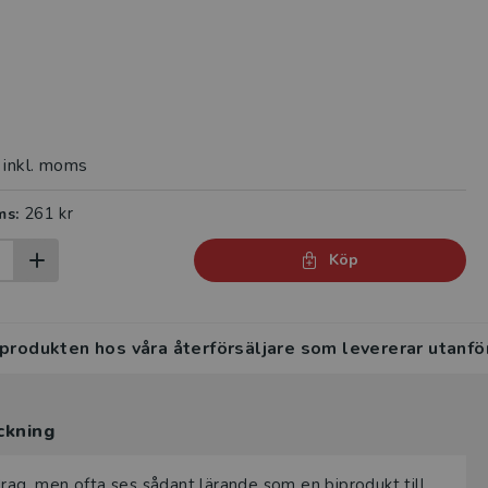
inkl. moms
261 kr
ms:
Köp
 produkten hos våra återförsäljare som levererar utanfö
ckning
drag, men ofta ses sådant lärande som en biprodukt till