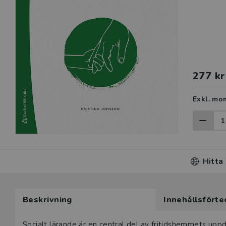
277 kr
Exkl. mo
Hitta
Beskrivning
Innehållsförte
Socialt lärande är en central del av fritidshemmets upp