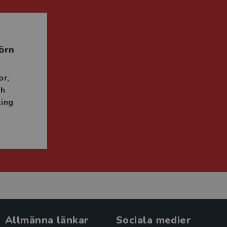
örn
or
ch
ing
Allmänna länkar
Sociala medier