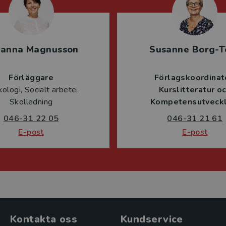
sanna Magnusson
Susanne Borg-T
Förläggare
Förlagskoordinat
ologi, Socialt arbete,
Kurslitteratur o
Skolledning
Kompetensutveckl
046-31 22 05
046-31 21 61
E-post
E-post
Kontakta oss
Kundservice