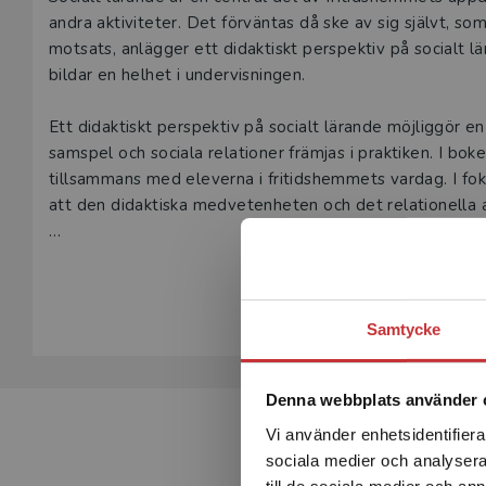
Beskrivning
andra aktiviteter. Det förväntas då ske av sig självt, so
motsats, anlägger ett didaktiskt perspektiv på socialt l
bildar en helhet i undervisningen.
Ett didaktiskt perspektiv på socialt lärande möjliggör 
samspel och sociala relationer främjas i praktiken. I bok
tillsammans med eleverna i fritidshemmets vardag. I foku
att den didaktiska medvetenheten och det relationella
Boken vänder sig till blivande lärare i fritidshem, men 
Visa hela be
reflektion kring den egna undervisningspraktiken.
Samtycke
Denna webbplats använder 
Vi använder enhetsidentifierar
sociala medier och analysera 
till de sociala medier och a