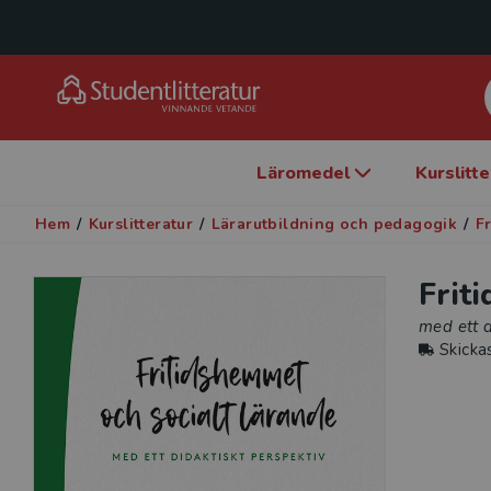
Läromedel
Kurslitt
Hem
/
Kurslitteratur
/
Lärarutbildning och pedagogik
/
F
Frit
med ett d
Skicka