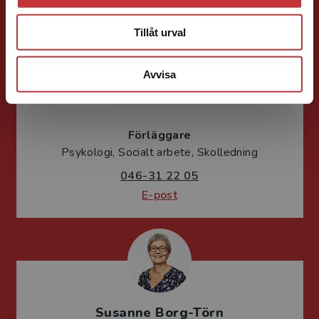
Tillåt urval
Avvisa
Susanna Magnusson
Förläggare
Psykologi, Socialt arbete, Skolledning
046-31 22 05
E-post
Susanne Borg-Törn