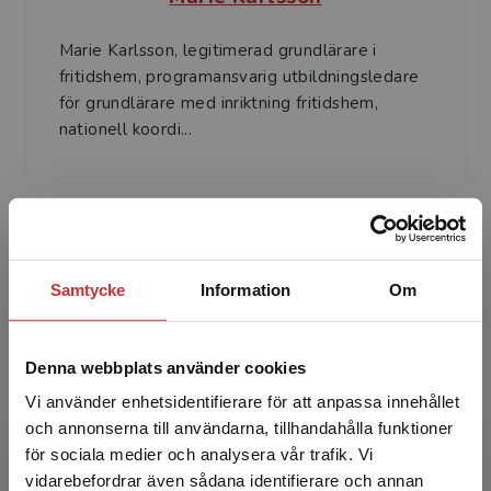
Marie Karlsson, legitimerad grundlärare i
fritidshem, programansvarig utbildningsledare
för grundlärare med inriktning fritidshem,
nationell koordi...
Samtycke
Information
Om
Susanne Yttergren
Denna webbplats använder cookies
Susanne Yttergren, fritidspedagog,
Vi använder enhetsidentifierare för att anpassa innehållet
programkoordinator på institutionen för
och annonserna till användarna, tillhandahålla funktioner
grundlärarprogrammet med inriktning
för sociala medier och analysera vår trafik. Vi
fritidshem, program­samordnare för d...
Begränsad fraktregion
vidarebefordrar även sådana identifierare och annan