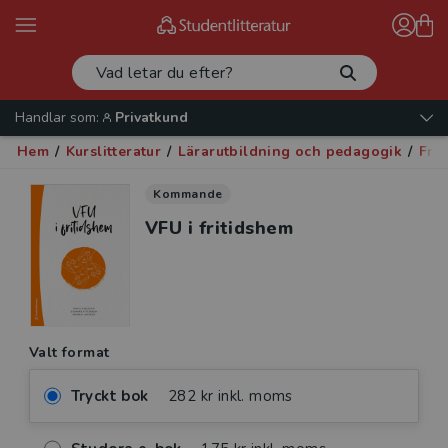
Handlar som:
Privatkund
Hem
/
Kurslitteratur
/
Lärarutbildning och pedagogik
/
Fri
Kommande
VFU i fritidshem
Valt format
Tryckt bok
282 kr inkl. moms