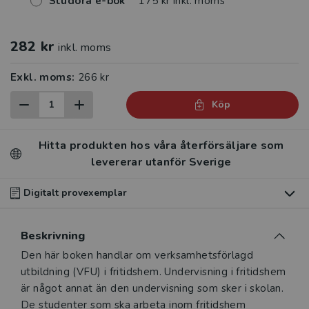
Studora e-bok
175 kr inkl. moms
282 kr
inkl. moms
Exkl. moms:
266 kr
Köp
Hitta produkten hos våra återförsäljare som
levererar utanför Sverige
Digitalt provexemplar
Du som undervisar kan beställa ett kostnadsfritt
Beskrivning
digitalt provexemplar av den här produkten
.
Beskrivning
Den här boken handlar om verksamhetsförlagd
Våra digitala provexemplar tillhandahålls via Studora.se
utbildning (VFU) i fritidshem. Undervisning i fritidshem
och ger dig tillgång till boken under 180 dagar. Observera
är något annat än den undervisning som sker i skolan.
att erbjudandet endast gäller relevanta produkter för din
De studenter som ska arbeta inom fritidshem