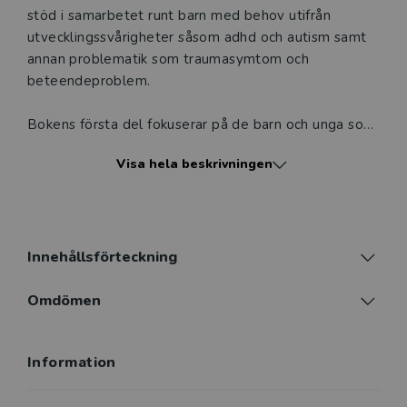
stöd i samarbetet runt barn med behov utifrån
utvecklingssvårigheter såsom adhd och autism samt
annan problematik som traumasymtom och
beteendeproblem.
Bokens första del fokuserar på de barn och unga som
aktualiseras för stöd, bedömning och vård.
Visa hela beskrivningen
Utvecklingsområden och vanliga diagnoser
presenteras. Frågan om samsjuklighet diskuteras.
Vidare behandlas de intellektuella resursernas
betydelse, HBTQ+ och hur utredningar kan göras.
Innehållsförteckning
Den andra delen fokuserar på processer och
situationer som familjer, skolpersonal och
Omdömen
vårdinstanser hamnar i och som innebär behov av
insatser från flera aktörer. Situationer och dilemman
Information
som utmanar samsyn, samarbetsförmåga och
organisatoriska gränsdragningar beskrivs och