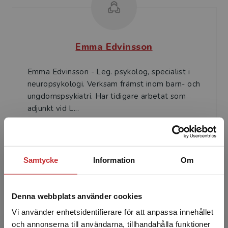
Emma Edvinsson
Emma Edvinsson - Leg. psykolog, specialist i
neuropsykologi. Verksam främst inom barn- och
ungdomspsykiatri. Har tidigare arbetat som
adjunkt vid L...
Samtycke
Information
Om
Denna webbplats använder cookies
Elin Dahné Branting
Vi använder enhetsidentifierare för att anpassa innehållet
och annonserna till användarna, tillhandahålla funktioner