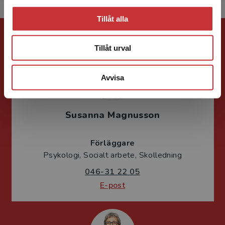
Tillåt alla
Förlagskontakt
Tillåt urval
Avvisa
Susanna Magnusson
Förläggare
Psykologi, Socialt arbete, Skolledning
046-31 22 05
E-post