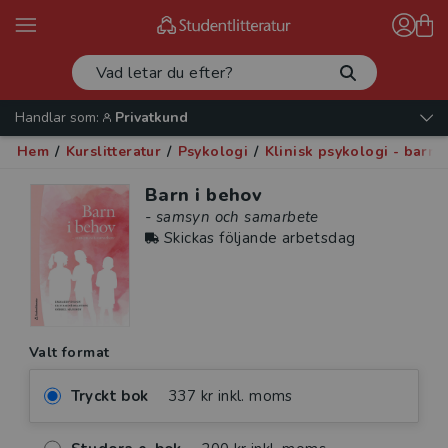
Handlar som:
Privatkund
Hem
/
Kurslitteratur
/
Psykologi
/
Klinisk psykologi - barn
Barn i behov
- samsyn och samarbete
Skickas följande arbetsdag
Valt format
Tryckt bok
337 kr inkl. moms