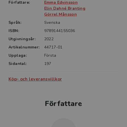
lösningar diskuteras.
Författare:
Emma Edvinsson
Elin Dahné Branting
Boken riktar sig främst till yrkesverksamma och
Görrel Månsson
verksamhetsansvariga inom skola, psykiatri och
Språk:
Svenska
habilitering samt till studenter inom psykologi, socialt
ISBN:
9789144155036
arbete, pedagogik och specialpedagogik, men också
Utgivningsår:
2022
till andra med intresse för utvecklingsproblematik hos
Artikelnummer:
44717-01
barn.
Upplaga:
Första
Sidantal:
197
Köp- och leveransvillkor
Författare