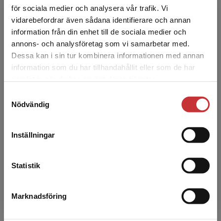
Elin Dahné Branting är legitimerad lärare och
för sociala medier och analysera vår trafik. Vi
specialpedagog med lång erfarenhet av arbete
Begränsad fraktregion
vidarebefordrar även sådana identifierare och annan
i skolan inom Region Gotland. Hon har i många
information från din enhet till de sociala medier och
år arbetat...
annons- och analysföretag som vi samarbetar med.
Dessa kan i sin tur kombinera informationen med annan
information som du har tillhandahållit eller som de har
Det verkar som att du besöker
samlat in när du har använt deras tjänster.
studentlitteratur.se via en enhet utanför Sverige.
Samtyckesval
Vi erbjuder inte leveranser utanför Sverige. För
Nödvändig
att kunna slutföra ett köp måste
leveransadressen vara i Sverige.
Läs mer
Görrel Månsson
Inställningar
Kontakta kundservice
Görrel Månsson - Leg. psykolog, leg.
psykoterapeut, handledare i psykoterapi. Har
Statistik
lång erfarenhet inom specialistpsykiatri med
fokus på bedömning, ...
Marknadsföring
Stäng