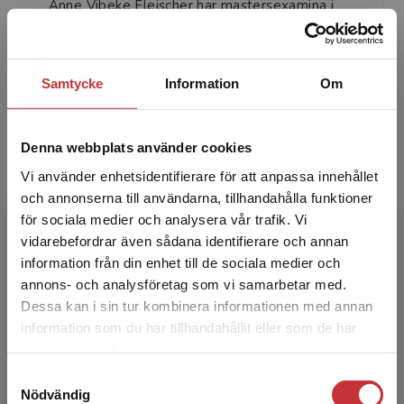
Anne Vibeke Fleischer har mastersexamina i
pedagogisk psykologi samt
kommunikationsvetenskap, är leg. psykolog och
specialist samt handledare i neu...
Samtycke
Information
Om
Denna webbplats använder cookies
Vi använder enhetsidentifierare för att anpassa innehållet
och annonserna till användarna, tillhandahålla funktioner
för sociala medier och analysera vår trafik. Vi
Begränsad fraktregion
Käte From
vidarebefordrar även sådana identifierare och annan
information från din enhet till de sociala medier och
Käte From är leg. psykolog och specialist i
annons- och analysföretag som vi samarbetar med.
klinisk barnneuropsykologi. I sitt arbete ägnar
Dessa kan i sin tur kombinera informationen med annan
hon sig framför allt åt terapi och utredning av
information som du har tillhandahållit eller som de har
Det verkar som att du besöker
barn oc...
samlat in när du har använt deras tjänster.
studentlitteratur.se via en enhet utanför Sverige.
Samtyckesval
Vi erbjuder inte leveranser utanför Sverige. För
Nödvändig
att kunna slutföra ett köp måste