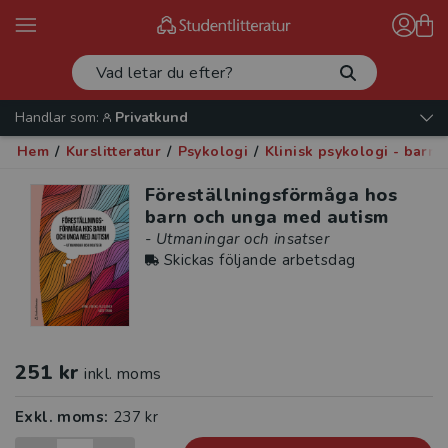
Handlar som:
Privatkund
Hem
/
Kurslitteratur
/
Psykologi
/
Klinisk psykologi - barn
Föreställningsförmåga hos
barn och unga med autism
- Utmaningar och insatser
Skickas följande arbetsdag
251 kr
inkl. moms
Exkl. moms:
237 kr