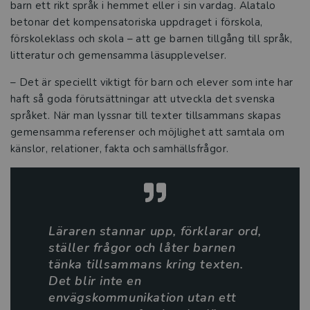
Vikten av en skola som främjar läsande
barn ett rikt språk i hemmet eller i sin vardag. Alatalo
och skrivande
betonar det kompensatoriska uppdraget i förskola,
förskoleklass och skola – att ge barnen tillgång till språk,
Tre snabba frågor om Språkliga
litteratur och gemensamma läsupplevelser.
svårigheter i skolan
– Det är speciellt viktigt för barn och elever som inte har
haft så goda förutsättningar att utveckla det svenska
Värdeskapande lärande ger djupare
språket. När man lyssnar till texter tillsammans skapas
lärande i skolan
gemensamma referenser och möjlighet att samtala om
känslor, relationer, fakta och samhällsfrågor.
Stärk pedagogiken med estetiken
VFU-handledares betydelse för
lärarstudenters praktiska yrkeskunnande
Läraren stannar upp, förklarar ord,
Intervju med Therese Nilsson
ställer frågor och låter barnen
tänka tillsammans kring texten.
Tre snabba frågor om Fritidshemmet i
Det blir inte en
teori och praktik
envägskommunikation utan ett