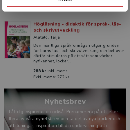
Högläsning - didaktik för språk-, läs-
och skrivutveckling
Alatalo, Tarja
Den muntliga språkförmågan utgör grunden
för barns läs- och skrivutveckling och behöver
därför stimuleras på ett sätt som väcker
nyfikenhet, lockar...
288 kr
inkl. moms
Exkl. moms: 272 kr
Nyhetsbrev
Låt dig inspireras du också. Prenumerera på ett eller
flera av våra nyhetsbrev och ta del av nya böcker och
utbildningar, inspiration till din undervisning och