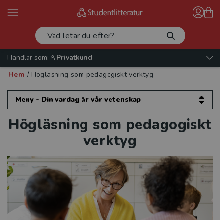
Handlar som:
Privatkund
Hem
/
Högläsning som pedagogiskt verktyg
Meny - Din vardag är vår vetenskap
Högläsning som pedagogiskt
Din vardag är vår vetenskap
verktyg
Kompetensutveckling för dig inom
förskola
Kompetensutveckling för dig inom skola
och fritidshem
Intervjuer