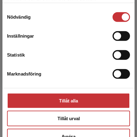
Tre snabba frågor till Malin Gren Landell
samlat in när du har använt deras tjänster.
studentlitteratur.se via en enhet utanför Sverige.
Samtyckesval
Vi erbjuder inte leveranser utanför Sverige. För
Skolutveckling
Nödvändig
att kunna slutföra ett köp måste
leveransadressen vara i Sverige.
Läs mer
Läsfrämjande arbete
Inställningar
Kontakta kundservice
Fritidshem
Statistik
NPF
Marknadsföring
Stäng
Elevhälsa
Säkerhet i skolan
Tillåt alla
Digitala utbildningspaket
Tarja Alatalo
är professor i pedagogiskt arbete med
inriktning mot läs- och skrivundervisning och har
Tillåt urval
Kataloger 2026
forskat kring hur högläsning kan användas som ett
medvetet pedagogiskt verktyg i förskola och skola.
Avvisa