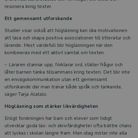
och skola
resonera kring texter.
Ett gemensamt utforskande
Ämnesdidaktik för elever med
intellektuell funktionsnedsättning
Studier visar också att högläsning kan öka motivationen
att läsa och skapa positiva associationer till litteratur och
Bygg starka elevrelationer och skapa
lärande. Mest värdefull blir högläsningen när den
tillgänglig lärmiljö
kombineras med ett aktivt samtal om texten.
– Läraren stannar upp, förklarar ord, ställer frågor och
Det ska vara lätt att läsa!
låter barnen tänka tillsammans kring texten. Det blir inte
en envägskommunikation utan ett gemensamt
Läs – i alla ämnen
utforskande där man tränar både språk och tänkande,
säger Tarja Alatalo.
Från forskning till framgång i
klassrummet
Högläsning som stärker likvärdigheten
De vill stärka lärares resiliens i
Enligt forskningen har barn och elever som tidigt
yrkesvardagen
utvecklar goda läs- och skrivfärdigheter ofta bättre chans
att lyckas i skolan längre fram. Men idag möter inte alla