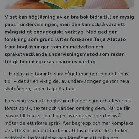
Att leda ett effektivt elevhälsoarbete
Visst kan högläsning av en bra bok bidra till en mysig
paus i undervisningen, men den kan också vara ett
Alternativa och kompletterande former
mångsidigt pedagogiskt verktyg. Med gedigen
forskning som grund lyfter forskaren Tarja Alatalo
Hitta läsflyt och bygg upp ordförrådet
fram högläsningen som en medveten och
språkutvecklande undervisningsmetod som redan
Grunderna i läs- och skrivinlärning
tidigt bör integreras i barnens vardag.
Kraften i den kollektiva förmågan
– Högläsning bör inte vara något man gör “om det finns
tid” – det är en viktig del av undervisningen genom hela
Läsning och gestaltning – att arbeta
skolgången, säger Tarja Alatalo.
med litteratur på mellanstadiet
Forskning visar att högläsning hjälper barn och elever att
Elevhälsan i förändring
förstå språk, texter och världen omkring dem. När de får
lyssna till texter som ligger över deras egen läsnivå
Räkna med framgång
möter de ett rikare språk, fler begrepp och mer komplexa
berättelser än de ofta klarar att läsa själva. Det stärker
Att leda utvecklingsprocesser i förskola
ordförråd, läsförståelse och förmågan att tolka och