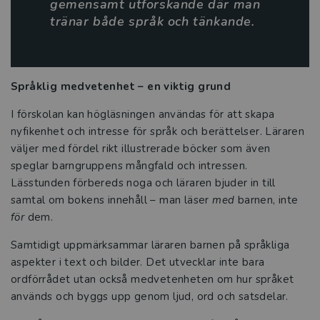
gemensamt utforskande där man
Intervju med Emelie Östman-Fritzin
tränar både språk och tänkande.
Utbildning ska minska klyftorna
Utvecklingsstrategen som vill skapa
Språklig medvetenhet – en viktig grund
bättre balans i skolan
I förskolan kan högläsningen användas för att skapa
Fokus på lärande viktigt även i
nyfikenhet och intresse för språk och berättelser. Läraren
resursskola
väljer med fördel rikt illustrerade böcker som även
speglar barngruppens mångfald och intressen.
De ger nycklar till hållbar skolutveckling
Lässtunden förbereds noga och läraren bjuder in till
samtal om bokens innehåll – man läser
med
barnen, inte
Tre frågor till Anna Borg och Gunilla
för
dem.
Carlsson Kendall
Samtidigt uppmärksammar läraren barnen på språkliga
aspekter i text och bilder. Det utvecklar inte bara
Tre frågor till Pär Larsson och Jan
ordförrådet utan också medvetenheten om hur språket
Löwstedt
används och byggs upp genom ljud, ord och satsdelar.
Intervju om boken Upptäck skolans