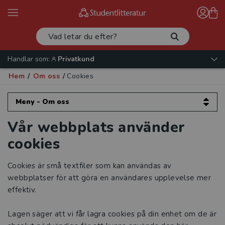
Handlar som:
Privatkund
Hem
/
Om oss
/
Cookies
Meny - Om oss
Vår webbplats använder
Om oss
cookies
Kontakta oss
Cookies är små textfiler som kan användas av
Vår verksamhet
webbplatser för att göra en användares upplevelse mer
effektiv.
Organisation och ledning
Lagen säger att vi får lagra cookies på din enhet om de är
Jobba hos oss