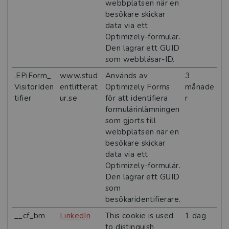
webbplatsen när en
besökare skickar
data via ett
Optimizely-formulär.
Den lagrar ett GUID
som webbläsar-ID.
.EPiForm_
www.stud
Används av
3
VisitorIden
entlitterat
Optimizely Forms
månade
tifier
ur.se
för att identifiera
r
formulärinlämningen
som gjorts till
webbplatsen när en
besökare skickar
data via ett
Optimizely-formulär.
Den lagrar ett GUID
som
besökaridentifierare.
__cf_bm
LinkedIn
This cookie is used
1 dag
to distinguish