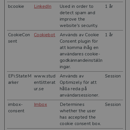
bcookie
LinkedIn
Used in order to
1 år
detect spam and
improve the
website's security.
CookieCon
Cookiebot
Används av Cookie
1 år
sent
Consent plugin för
att komma ihåg en
användares cookie-
godkännandeinställn
ingar.
EPi:StateM
www.stud
Används av
Session
arker
entlitterat
Optimizely för att
ur.se
hålla reda på
användarsessioner.
imbox-
Imbox
Determines
Session
consent
whether the user
has accepted the
cookie consent box.