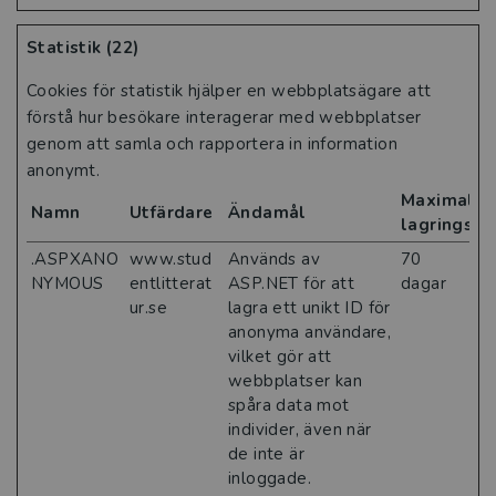
Statistik (22)
Cookies för statistik hjälper en webbplatsägare att
förstå hur besökare interagerar med webbplatser
genom att samla och rapportera in information
anonymt.
Maximal
Namn
Utfärdare
Ändamål
lagringsti
.ASPXANO
www.stud
Används av
70
NYMOUS
entlitterat
ASP.NET för att
dagar
ur.se
lagra ett unikt ID för
anonyma användare,
vilket gör att
webbplatser kan
spåra data mot
individer, även när
de inte är
inloggade.