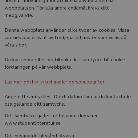
absolut nödvändiga för att kunna använda den här
webbplatsen. För alla andra ändamål krävs ditt
Historia
medgivande.
Studentlitteratur i siffror
Denna webbplats använder olika typer av cookies. Vissa
cookies placeras ut av tredjepartstjänster som visas på
GDPR och personuppgifter
våra sidor.
Cookies
Du kan ändra eller dra tillbaka ditt samtycke till cookie-
förklaringen på vår webbplats.
Tillgänglighet
Läs mer om hur vi behandlar personuppgifter.
Systemkrav
Ange ditt samtyckes-ID och datum för när du kontaktade
About us
oss gällande ditt samtycke.
Ditt samtycke gäller för följande domäner:
www.studentlitteratur.se
Ditt nuvarande tillstånd: Avvisa.