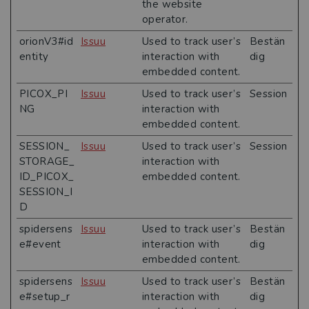
the website
operator.
orionV3#id
Issuu
Used to track user’s
Bestän
entity
interaction with
dig
embedded content.
PICOX_PI
Issuu
Used to track user’s
Session
NG
interaction with
embedded content.
SESSION_
Issuu
Used to track user’s
Session
STORAGE_
interaction with
ID_PICOX_
embedded content.
SESSION_I
D
spidersens
Issuu
Used to track user’s
Bestän
e#event
interaction with
dig
embedded content.
spidersens
Issuu
Used to track user’s
Bestän
e#setup_r
interaction with
dig