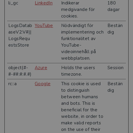
li_gc
LinkedIn
Indikerar
180
medgivande för
dagar
cookies.
LogsDatab
YouTube
Nödvändigt för
Bestän
aseV2:V#||
implementering och
dig
LogsRequ
funktionalitet av
estsStore
YouTube-
videoinnehåll på
webbplatsen. ​
object(#-
Azure
Holds the users
Session
#-##:#:#.#)
timezone.
rc::a
Google
This cookie is used
Bestän
to distinguish
dig
between humans
and bots. This is
beneficial for the
website, in order to
make valid reports
on the use of their