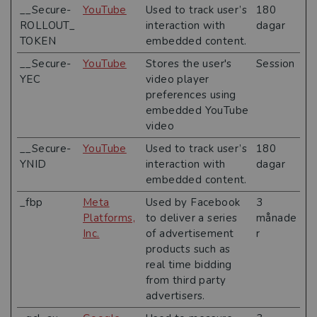
__Secure-
YouTube
Used to track user’s
180
ROLLOUT_
interaction with
dagar
TOKEN
embedded content.
__Secure-
YouTube
Stores the user's
Session
YEC
video player
preferences using
embedded YouTube
video
__Secure-
YouTube
Used to track user’s
180
YNID
interaction with
dagar
embedded content.
_fbp
Meta
Used by Facebook
3
Platforms,
to deliver a series
månade
Inc.
of advertisement
r
products such as
real time bidding
from third party
advertisers.