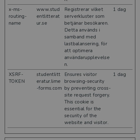
x-ms-
www.stud
Registrerar vilket
1 dag
routing-
entlitterat
serverkluster som
name
ur.se
betjänar besökaren.
Detta används i
samband med
lastbalansering, för
att optimera
användarupplevelse
n.
XSRF-
studentlitt
Ensures visitor
1 dag
TOKEN
eratur.lime
browsing-security
-forms.com
by preventing cross-
site request forgery.
This cookie is
essential for the
security of the
website and visitor.