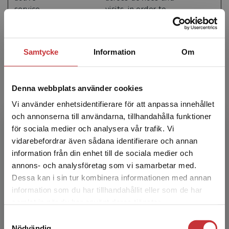
service
visits, in order to
optimize the chat-
box function on the
website.
Samtycke
Information
Om
imbox-
Imbox
Necessary for the
Session
formValues
functionality of the
website's chat-box
Denna webbplats använder cookies
function.
Vi använder enhetsidentifierare för att anpassa innehållet
imbox-
Imbox
Used to record the
Session
och annonserna till användarna, tillhandahålla funktioner
navigation
state of the widget.
för sociala medier och analysera vår trafik. Vi
imbox-
Imbox
Identifies the visitor
Session
Begränsad fraktregion
vidarebefordrar även sådana identifierare och annan
notification
across devices and
information från din enhet till de sociala medier och
visits, in order to
annons- och analysföretag som vi samarbetar med.
optimize the chat-
Dessa kan i sin tur kombinera informationen med annan
box function on the
information som du har tillhandahållit eller som de har
website.
Det verkar som att du besöker
samlat in när du har använt deras tjänster.
studentlitteratur.se via en enhet utanför Sverige.
imbox-
Imbox
Identifies the visitor
Session
Samtyckesval
Vi erbjuder inte leveranser utanför Sverige. För
pendingMe
across devices and
Nödvändig