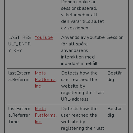
Denna cookie är
sessionsbaserad,
vilket innebär att
den varar tills slutet
av sessionen.
LAST_RES
YouTube
Används av youtube
Session
ULT_ENTR
för att spåra
Y_KEY
användarens
interaktion med
inbäddat innehåll.
lastExtern
Meta
Detects how the
Bestän
alReferrer
Platforms,
user reached the
dig
Inc.
website by
registering their last
URL-address.
lastExtern
Meta
Detects how the
Bestän
alReferrer
Platforms,
user reached the
dig
Time
Inc.
website by
registering their last