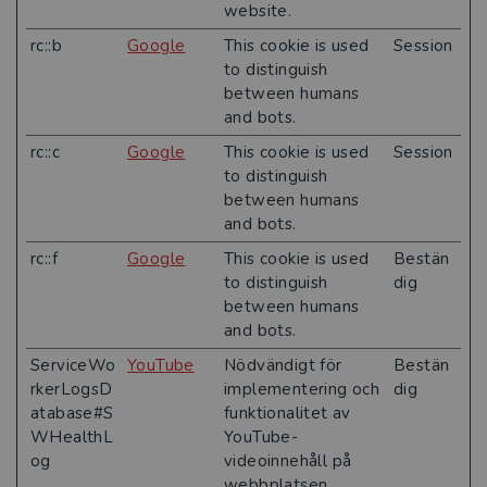
website.
rc::b
Google
This cookie is used
Session
to distinguish
between humans
and bots.
rc::c
Google
This cookie is used
Session
to distinguish
between humans
and bots.
rc::f
Google
This cookie is used
Bestän
to distinguish
dig
between humans
and bots.
ServiceWo
YouTube
Nödvändigt för
Bestän
rkerLogsD
implementering och
dig
atabase#S
funktionalitet av
WHealthL
YouTube-
og
videoinnehåll på
webbplatsen. ​