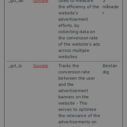
_gcl_au
Google
Used to measure
3
the efficiency of the
månade
website’s
r
advertisement
efforts, by
collecting data on
the conversion rate
of the website’s ads
across multiple
websites.
_gcl_ls
Google
Tracks the
Bestän
conversion rate
dig
between the user
and the
advertisement
banners on the
website - This
serves to optimise
the relevance of the
advertisements on