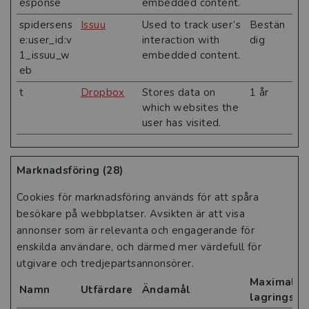
esponse
embedded content.
spidersens
Issuu
Used to track user’s
Bestän
e:user_id:v
interaction with
dig
1_issuu_w
embedded content.
eb
t
Dropbox
Stores data on
1 år
which websites the
user has visited.
Marknadsföring (28)
Cookies för marknadsföring används för att spåra
besökare på webbplatser. Avsikten är att visa
annonser som är relevanta och engagerande för
enskilda användare, och därmed mer värdefull för
utgivare och tredjepartsannonsörer.
Maximal
Namn
Utfärdare
Ändamål
lagringsti