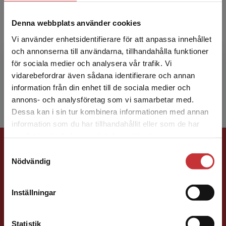
Fredrik Zimmerman
Denna webbplats använder cookies
Vi använder enhetsidentifierare för att anpassa innehållet
Fredrik Zimmerman är fil. dr. i barn och
och annonserna till användarna, tillhandahålla funktioner
ungdomsvetenskap och är lektor vid sektionen
för sociala medier och analysera vår trafik. Vi
för förskollärar- och lärarutbildning på
Begränsad fraktregion
vidarebefordrar även sådana identifierare och annan
Högskolan i Borås. H...
information från din enhet till de sociala medier och
annons- och analysföretag som vi samarbetar med.
Dessa kan i sin tur kombinera informationen med annan
information som du har tillhandahållit eller som de har
Det verkar som att du besöker
samlat in när du har använt deras tjänster.
Förlagskontakt
studentlitteratur.se via en enhet utanför Sverige.
Samtyckesval
Vi erbjuder inte leveranser utanför Sverige. För
Nödvändig
att kunna slutföra ett köp måste
leveransadressen vara i Sverige.
Läs mer
Inställningar
Kontakta kundservice
Sigrid Ekblad
Statistik