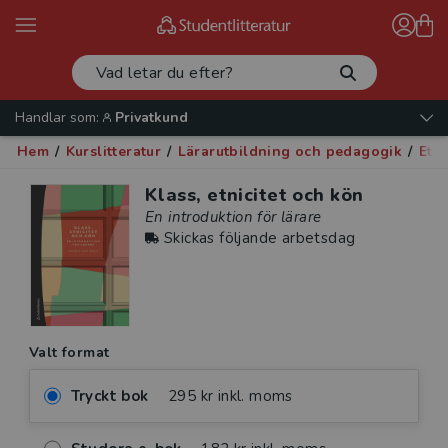
Handlar som:
Privatkund
Hem
/
Kurslitteratur
/
Lärarutbildning och pedagogik
/
Eti
Klass, etnicitet och kön
En introduktion för lärare
Skickas följande arbetsdag
Valt format
Tryckt bok
295 kr inkl. moms