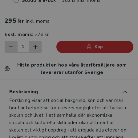
Studora e-bok
182 kr inkl. moms
295 kr
inkl. moms
Exkl. moms:
278 kr
Köp
Hitta produkten hos våra återförsäljare som
levererar utanför Sverige
Beskrivning
Beskrivning
Forskning visar att social bakgrund, kön och var man
bor har betydelse för elevers möjligheter att lyckas i
skolan och livet. I ett samhälle där ekonomiska,
sociala och kulturella skillnader ökar alltmer har
skolan ett viktigt uppdrag i att erbjuda alla elever en
likvärdig utbildning och att sträva efter att uppväga