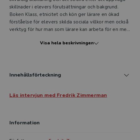
skillnader i elevers förutsättningar och bakgrund.
Boken Klass, etnicitet och kön ger lärare en ökad
förståelse för elevers skilda sociala villkor men också
verktyg för hur man som lärare kan arbeta för en mer
likvärdig skola.
Visa hela beskrivningen
Boken vänder sig främst till personer verksamma i
skolan men kan också läsas av alla som intresserar sig
för lärande och ungas socio­ekonomiska villkor.
Innehållsförteckning
Läs intervjun med Fredrik Zimmerman
Information