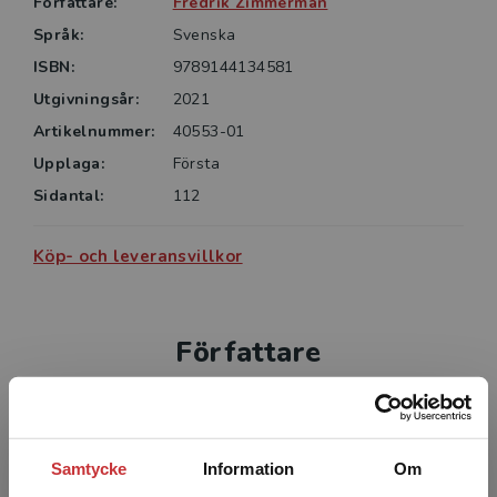
Författare:
Fredrik Zimmerman
Språk:
Svenska
ISBN:
9789144134581
Utgivningsår:
2021
Artikelnummer:
40553-01
Upplaga:
Första
Sidantal:
112
Köp- och leveransvillkor
Författare
Samtycke
Information
Om