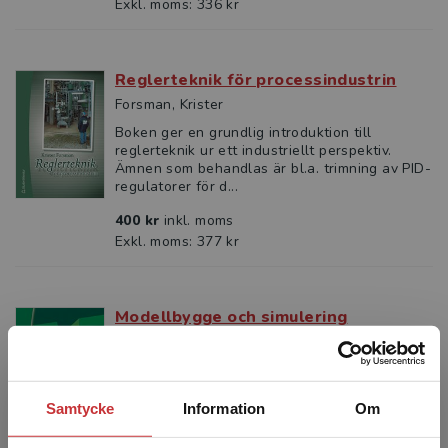
Exkl. moms: 336 kr
Reglerteknik för processindustrin
Forsman, Krister
Boken ger en grundlig introduktion till
reglerteknik ur ett industriellt perspektiv.
Ämnen som behandlas är bl.a. trimning av PID-
regulatorer för d...
400 kr
inkl. moms
Exkl. moms: 377 kr
Modellbygge och simulering
Ljung, L - Glad, T
Denna bok beskriver metodiken att konstruera
matematiska modeller för en process ur
grundläggande fysikaliska samband och ur
Samtycke
Information
Om
uppmätta signaler från...