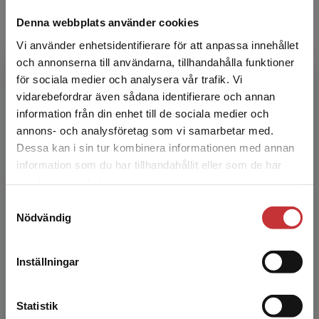
454 kr
inkl. moms
Exkl. moms: 428 kr
Denna webbplats använder cookies
Vi använder enhetsidentifierare för att anpassa innehållet
och annonserna till användarna, tillhandahålla funktioner
Reglerteori
för sociala medier och analysera vår trafik. Vi
Begränsad fraktregion
Glad, T - Ljung, L
vidarebefordrar även sådana identifierare och annan
Reglerteorin har utvecklats snabbt de senaste
information från din enhet till de sociala medier och
årenDenna bok utgår från grundkunskaper i
annons- och analysföretag som vi samarbetar med.
reglerteknik och täcker både teori och
Dessa kan i sin tur kombinera informationen med annan
användning av flerta...
information som du har tillhandahållit eller som de har
Det verkar som att du besöker
505 kr
inkl. moms
samlat in när du har använt deras tjänster.
studentlitteratur.se via en enhet utanför Sverige.
Exkl. moms: 476 kr
Samtyckesval
Vi erbjuder inte leveranser utanför Sverige. För
Nödvändig
att kunna slutföra ett köp måste
Reglerteknikens grunder
leveransadressen vara i Sverige.
Läs mer
Lennartson, Bengt
Inställningar
Boken förmedlar grundläggande kunskaper i
Kontakta kundservice
reglerteknik. De flesta kapitlen innehåller
minst ett avsnitt kring principer för analys och
Statistik
syntes av re...