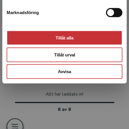
513 kr
inkl. moms
Exkl. moms: 484 kr
Marknadsföring
Stäng
Tillåt alla
Tillåt urval
Avvisa
Allt har laddats in!
8
av
8