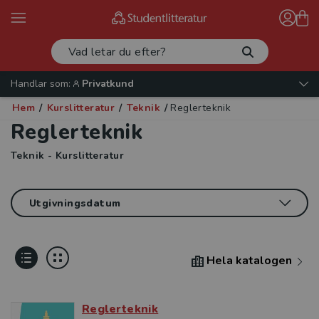
Handlar som:
Privatkund
Hem
/
Kurslitteratur
/
Teknik
/
Reglerteknik
Reglerteknik
Teknik - Kurslitteratur
Hela katalogen
Reglerteknik