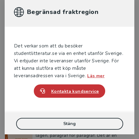
404 kr
inkl. moms
Begränsad fraktregion
Exkl. moms: 381 kr
Medbestämmandelagen
Holke, D - Olauson, E
Det verkar som att du besöker
Medbestämmandelagen är en praktiskt inriktad
studentlitteratur.se via en enhet utanför Sverige.
bok med en kortfattad och tydlig redogörelse
Vi erbjuder inte leveranser utanför Sverige. För
för lagens innehåll - paragraf för paragraf.
Lagen tolkas...
att kunna slutföra ett köp måste
leveransadressen vara i Sverige.
Läs mer
251 kr
inkl. moms
Exkl. moms: 237 kr
Kontakta kundservice
Anställningsskyddslagen
Anesäter, Viktor m.fl.
Stäng
Anställningsskyddslagen - med kommentar är
en lättförståelig och metodisk genomgång av
lagen, paragraf för paragraf. Det är en