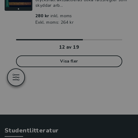
skyddar arb...
280 kr
inkl. moms
Exkl. moms: 264 kr
12
av
19
Visa fler
Studentlitteratur