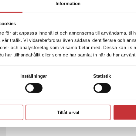
Information
Komparativ politik
cookies
Denk, T - Anckar, C (red.)
e för att anpassa innehållet och annonserna till användarna, tillh
Hur fungerar politiska system? Hur är de u
vår trafik. Vi vidarebefordrar även sådana identifierare och anna
denna bok beskrivs hur politiska system ä
nnons- och analysföretag som vi samarbetar med. Dessa kan i sin
399 kr
inkl. moms
har tillhandahållit eller som de har samlat in när du har använt 
Exkl. moms: 376 kr
Inställningar
Statistik
Komparativ politik
Denk, T - Anckar, C (red.)
Hur fungerar politiska system? Hur är de u
denna bok beskrivs hur politiska system ä
Tillåt urval
237 kr
inkl. moms
Exkl. moms: 224 kr