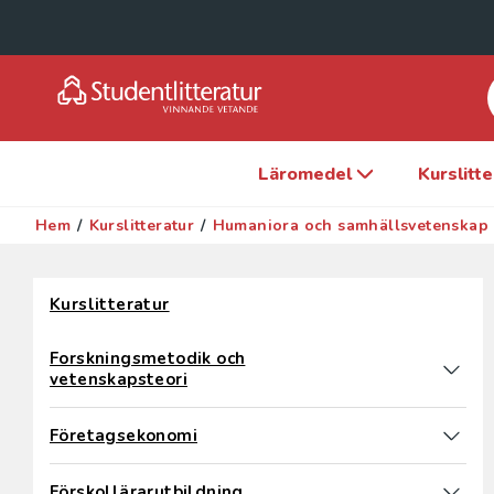
Läromedel
Kurslitt
Hem
/
Kurslitteratur
/
Humaniora och samhällsvetenskap
Hoppa över filter
Kurslitteratur
Forskningsmetodik och
vetenskapsteori
Företagsekonomi
Förskollärarutbildning