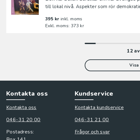
till lokal nivå. Aspekter som rör demokratin
395 kr
inkl. moms
Exkl. moms: 373 kr
12
a
Visa 
Kontakta oss
Kundservice
Kontakta oss
Kontakta kundservice
046-31 20 00
046-31 21 00
Postadress:
Frågor och svar
Box 141