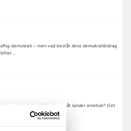
skraftig demokrati – men vad består dess demokratibidrag
ttas ...
uppbyggda och hur skiljer de sig åt länder emellan? Det
arativ p...