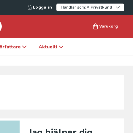
Logga in
Handlar som:
Privatkund
Varukorg
örfattare
Aktuellt
Jag hjälper dig