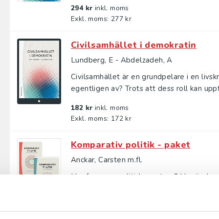
294 kr
inkl. moms
Exkl. moms: 277 kr
Civilsamhället i demokratin
Lundberg, E - Abdelzadeh, A
Civilsamhället är en grundpelare i en liv
egentligen av? Trots att dess roll kan uppfa
182 kr
inkl. moms
Exkl. moms: 172 kr
Komparativ politik - paket
Anckar, Carsten m.fl.
Hur fungerar politiska system? Hur är de 
är några av de frågor som behandlas i Komp
688 kr
inkl. moms
Exkl. moms: 649 kr