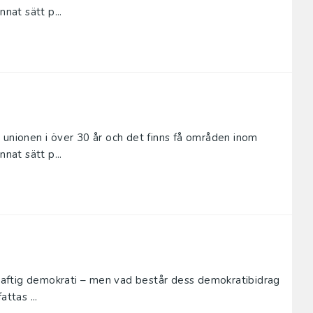
nat sätt p...
 unionen i över 30 år och det finns få områden inom
nat sätt p...
skraftig demokrati – men vad består dess demokratibidrag
ttas ...