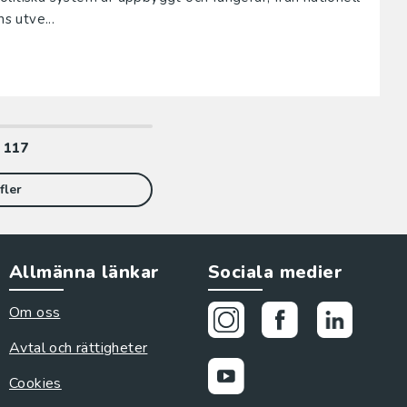
s utve...
v
117
fler
Allmänna länkar
Sociala medier
Om oss
Avtal och rättigheter
Cookies