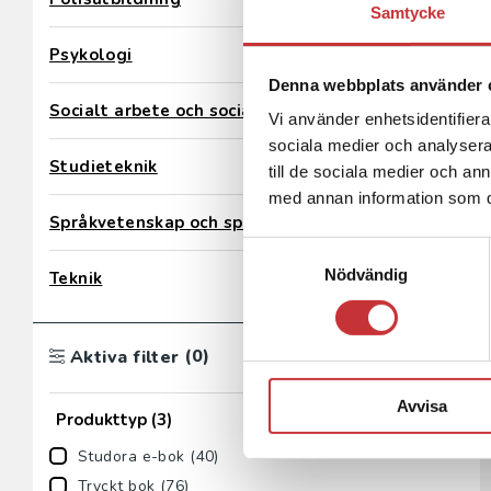
Samtycke
Psykologi
Denna webbplats använder 
Socialt arbete och social omsorg
Vi använder enhetsidentifierar
sociala medier och analysera 
Studieteknik
till de sociala medier och a
med annan information som du 
Språkvetenskap och språkdidaktik
Samtyckesval
Nödvändig
Teknik
(0)
Aktiva filter
Avvisa
Produkttyp
(3)
Studora e-bok (40)
Tryckt bok (76)