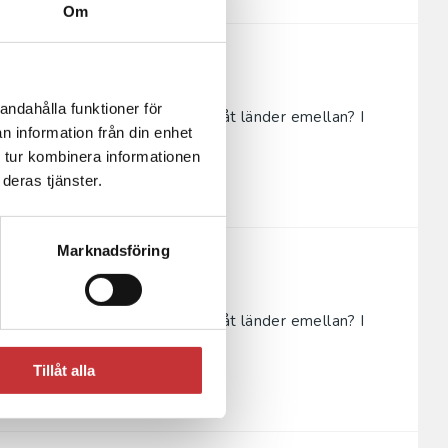
Om
andahålla funktioner för
tformade och hur skiljer de sig åt länder emellan? I
n information från din enhet
r uppbyggda...
 tur kombinera informationen
deras tjänster.
Marknadsföring
tformade och hur skiljer de sig åt länder emellan? I
r uppbyggda...
Tillåt alla