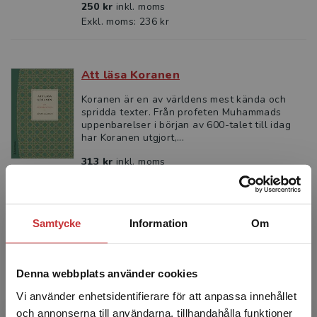
250 kr
inkl. moms
Exkl. moms: 236 kr
Att läsa Koranen
Koranen är en av världens mest kända och
spridda texter. Från profeten Muhammads
uppenbarelser i början av 600-talet till idag
har Koranen utgjort,...
313 kr
inkl. moms
Exkl. moms: 295 kr
Samtycke
Information
Om
Religionshistoria
Asprem, E - Sundqvist, O (red.)
I denna introduktion till religionshistoriens
Denna webbplats använder cookies
teori och metod beskrivs ämnets innehåll,
karaktär och gränser: Vad är religionshistoria,
Vi använder enhetsidentifierare för att anpassa innehållet
vilka frågo...
och annonserna till användarna, tillhandahålla funktioner