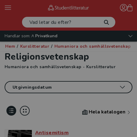
Handlar som:
Privatkund
Hem
/
Kurslitteratur
/
Humaniora och samhällsvetenskap
/
Religionsvetenskap
Humaniora och samhällsvetenskap - Kurslitteratur
Hela katalogen
Antisemitism