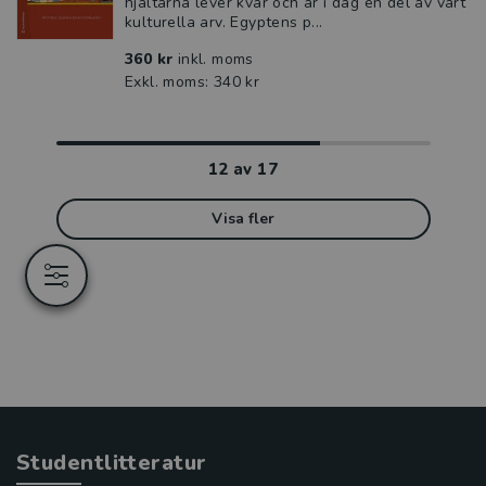
hjältarna lever kvar och är i dag en del av vårt
kulturella arv. Egyptens p...
360 kr
inkl. moms
Exkl. moms: 340 kr
12
av
17
Visa fler
Studentlitteratur