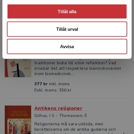
respektive nationalst...
Tillåt alla
370 kr
inkl. moms
Exkl. moms: 349 kr
Tillåt urval
Etik
Avvisa
Namli, E - Grenholm, C-H
Vad är en rätt handling? Hur kan religiösa
traditioner bidra till etisk reflektion? Vad
innebär det att respektera människovärdet
inom biomedicinsk...
377 kr
inkl. moms
Exkl. moms: 356 kr
Antikens religioner
Gilhus, I S - Thomassen, E
Religionerna må vara utdöda, men
berättelserna om de antika gudarna och