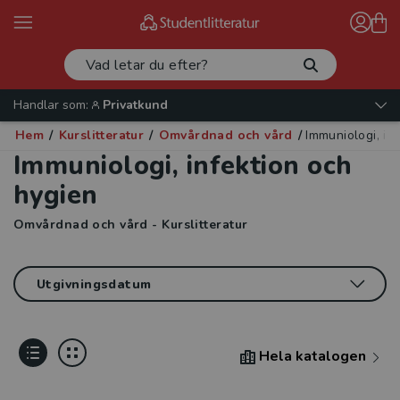
Handlar som:
Privatkund
Hem
/
Kurslitteratur
/
Omvårdnad och vård
/
Immuniologi, in
Immuniologi, infektion och
hygien
Omvårdnad och vård - Kurslitteratur
Hela katalogen