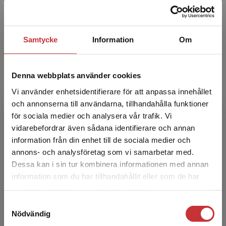
Ny upplaga
Prisbelönt
Kurslitteraturpriset
Samtycke
Information
Om
Introduktion till mikrobiologi
Carlson, Karin m.fl.
Denna webbplats använder cookies
Vi lever i mikroorganismernas värld!
Vi använder enhetsidentifierare för att anpassa innehållet
Mikroorganismerna finns överallt omkring oss
och uppvisar en oanad mångfald. De påverkar
och annonserna till användarna, tillhandahålla funktioner
oss och våra liv på e...
för sociala medier och analysera vår trafik. Vi
Begränsad fraktregion
vidarebefordrar även sådana identifierare och annan
271 kr
inkl. moms
Exkl. moms: 256 kr
information från din enhet till de sociala medier och
annons- och analysföretag som vi samarbetar med.
Dessa kan i sin tur kombinera informationen med annan
information som du har tillhandahållit eller som de har
Det verkar som att du besöker
samlat in när du har använt deras tjänster.
studentlitteratur.se via en enhet utanför Sverige.
Samtyckesval
Vi erbjuder inte leveranser utanför Sverige. För
Nödvändig
att kunna slutföra ett köp måste