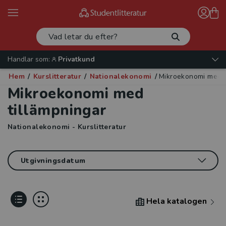
Handlar som:
Privatkund
Hem
/
Kurslitteratur
/
Nationalekonomi
/
Mikroekonomi med t
Mikroekonomi med
tillämpningar
Nationalekonomi - Kurslitteratur
Hela katalogen