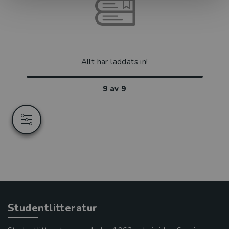
Allt har laddats in!
9
av
9
Studentlitteratur