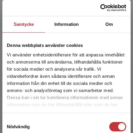
Exkl. moms: 475 kr
Samtycke
Information
Om
Matematik och övningar för
mikroekonomi
Holm, L - Salas, O
Denna webbplats använder cookies
Louise Holm är ekonomie doktor i
Vi använder enhetsidentifierare för att anpassa innehållet
nationalekonomi från Handelshögskolan vid
Göteborgs universitet. Hon är
och annonserna till användarna, tillhandahålla funktioner
universitetslektor vid Förvaltningshögskol...
för sociala medier och analysera vår trafik. Vi
Begränsad fraktregion
vidarebefordrar även sådana identifierare och annan
323 kr
inkl. moms
Exkl. moms: 305 kr
information från din enhet till de sociala medier och
annons- och analysföretag som vi samarbetar med.
Dessa kan i sin tur kombinera informationen med annan
Lärarmaterial - Modern mikroekonomi
information som du har tillhandahållit eller som de har
Det verkar som att du besöker
samlat in när du har använt deras tjänster.
Bergh, A - Jakobsson, N
studentlitteratur.se via en enhet utanför Sverige.
Det här lärarmaterialet är framtaget till
Samtyckesval
Vi erbjuder inte leveranser utanför Sverige. För
Modern mikroekonomi. Materialet är gratis och
Nödvändig
att kunna slutföra ett köp måste
kan endast beställas av lärare som använder,