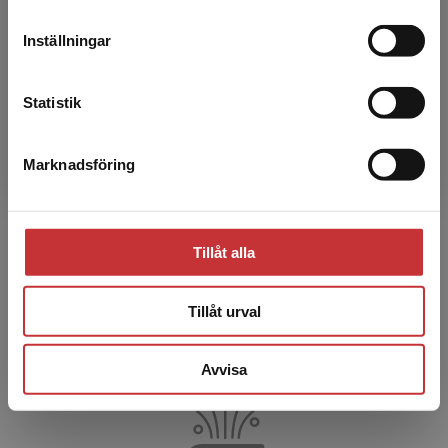
leveransadressen vara i Sverige.
Läs mer
eller tänker b...
Inställningar
Kommande
Kontakta kundservice
Statistik
Tillämpad mikroekonomi
Häckner, Johan m.fl.
Marknadsföring
Stäng
När kan marknader förstås i termer av utbud
och efterfrågan? Vilka samband finns mellan
lön och prestation? Vilka incitamentsproblem
är förknippade...
Tillåt alla
226 kr
inkl. moms
Exkl. moms: 213 kr
Tillåt urval
Avvisa