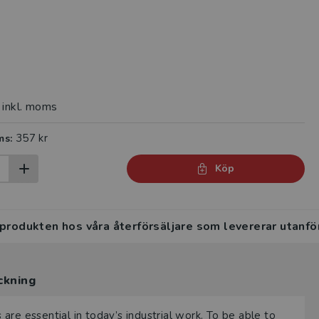
inkl. moms
357 kr
ms:
Köp
 produkten hos våra återförsäljare som levererar utanfö
ckning
re essential in today’s industrial work. To be able to