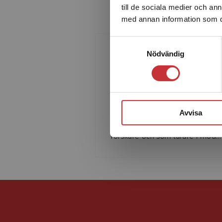
The currrent 2nd edition of book has been extended with more material on the statistical roots of the area, a
till de sociala medier och a
treatment of so called subspace methods and an orienta
med annan information som du 
Samtyckesval
Nödvändig
Lennart Ljung
Lennart Ljung är professor vid
Linköpings Tekniska Högskola.
Han har många års erfarenhet
Avvisa
som internationellt verksam
forskare och som lärare i mod...