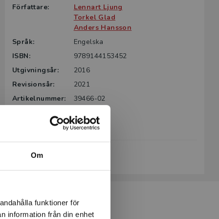
Författare:
Lennart Ljung
Torkel Glad
Anders Hansson
Språk:
Engelska
ISBN:
9789144153452
Utgivningsår:
2016
Revisionsår:
2021
Artikelnummer:
39466-02
Upplaga:
Andra
Sidantal:
484
Köp- och leveransvillkor
Om
andahålla funktioner för
n information från din enhet