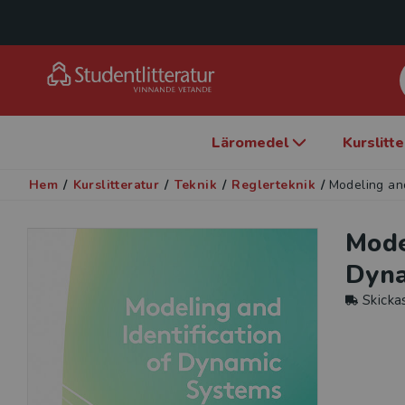
Läromedel
Kurslitt
Hem
/
Kurslitteratur
/
Teknik
/
Reglerteknik
/
Modeling an
Mode
Dyna
Skicka