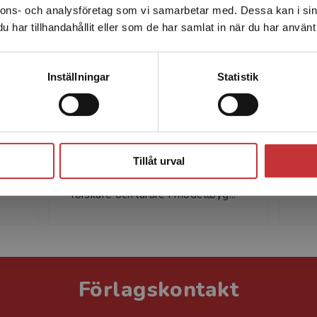
nnons- och analysföretag som vi samarbetar med. Dessa kan i sin
Sverige. För att kunna slutföra ett köp måste
tion on neural networks, deep nets and deep learning.
har tillhandahållit eller som de har samlat in när du har använt 
leveransadressen vara i Sverige.
Läs mer
Kontakta kundservice
Inställningar
Statistik
Torkel Glad
Torkel Glad är professor vid
Stäng
Linköpings Tekniska Högskola.
Han har många års erfarenhet
Tillåt urval
som internationellt verksam
forskare och lärare i modellbyg...
Förlagskontakt