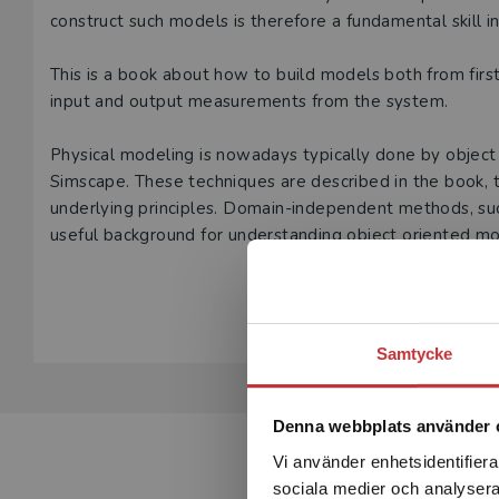
construct such models is therefore a fundamental skill 
This is a book about how to build models both from first 
input and output measurements from the system.
Physical modeling is nowadays typically done by object
Simscape. These techniques are described in the book, 
underlying principles. Domain-independent methods, suc
useful background for understanding object oriented mo
differential algebraic equations (DAE) are treated.
Visa hela be
The book also gives a comprehensive treatment of system
mathematical models from measured system inputs and o
Samtycke
including artificial neural networks.
The text is related to the Swedish text Modellbygge och
Denna webbplats använder 
roots in the book Modeling of Dynamic Systems, Prentic
Vi använder enhetsidentifierar
sociala medier och analysera 