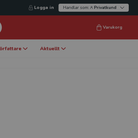
Logga in
Handlar som:
Privatkund
Varukorg
örfattare
Aktuellt