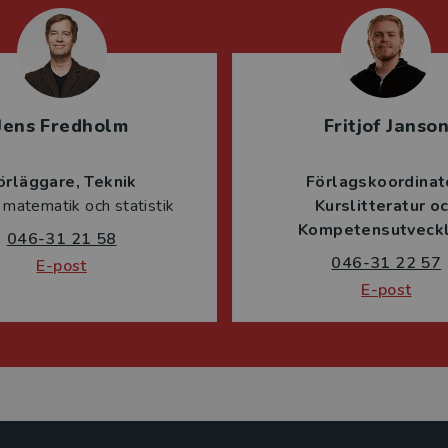
Jens Fredholm
Fritjof Janso
örläggare
Teknik
Förlagskoordinat
 matematik och statistik
Kurslitteratur o
Kompetensutveckl
046-31 21 58
046-31 22 57
E-post
E-post