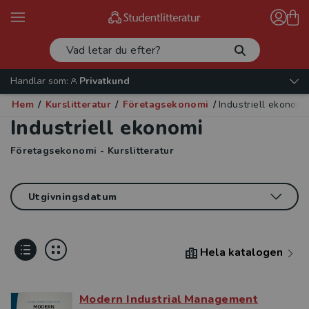
Handlar som:
Privatkund
Hem
/
Kurslitteratur
/
Företagsekonomi
/
Industriell ekonomi
Industriell ekonomi
Företagsekonomi - Kurslitteratur
Hela katalogen
Modern Industrial Management