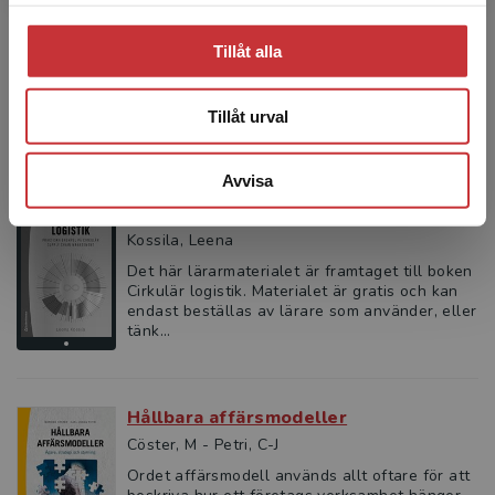
Med produktionsstrategi menas en långsiktig
plan som genom beslut av produktionens
infrastrukturella och strukturella områden
Tillåt alla
skapar förutsättninga...
395 kr
inkl. moms
Tillåt urval
Exkl. moms: 373 kr
Avvisa
Lärarmaterial - Cirkulär logistik
Kossila, Leena
Det här lärarmaterialet är framtaget till boken
Cirkulär logistik. Materialet är gratis och kan
endast beställas av lärare som använder, eller
tänk...
Hållbara affärsmodeller
Cöster, M - Petri, C-J
Ordet affärsmodell används allt oftare för att